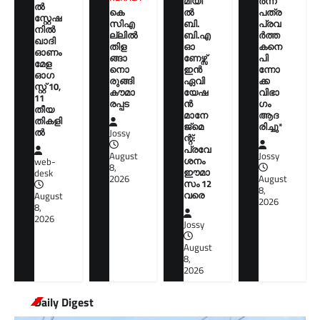
മിയി
ർന്ന
ൽ
കെ
ൽ
പത്ര
സ്റ്റേഷ
സിഎ
ബി.
പ്രവ
നിൽ
ല്ലിൽ
ബി.എ
ർത്ത
ഖാദി
തിള
ഓ
കനെ
ഓണം
ങ്ങാ
ണേഴ്സ്
പി
മേള
നൊ
ഇൻ
ന്നോ
ഓഗ
രുങ്ങി
ഏവി
ക്ക
സ്റ്റ് 10,
കൗമാ
യേഷ
വിഭാ
11
രപ്പട
ൻ
ഗം
തീയ
മാനേ
ആദ
തികളി
ജ്മെ
രിച്ചു*
ല്‍
Jossy
ന്റ്:
പ്രവേ
August
Jossy
ശനം
web-
8,
ഈമാ
desk
2026
August
സം 12
8,
വരെ
August
2026
8,
2026
Jossy
August
8,
2026
Daily Digest