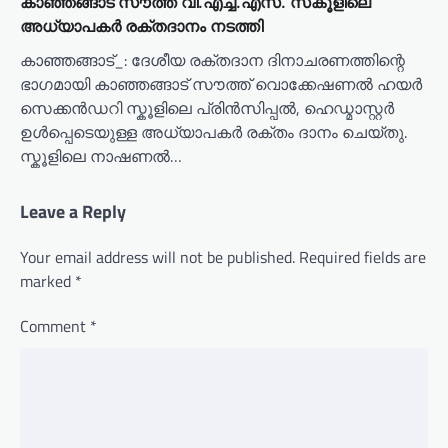
കാഞ്ഞങ്ങാട് സൗത്ത് വി.എച്ച്.എസ്. സ്‌കൂളിലെ
അധ്യാപകർ രക്തദാനം നടത്തി
കാഞ്ഞങ്ങാട്_: ദേശീയ രക്തദാന ദിനാചരണത്തിന്റെ
ഭാഗമായി കാഞ്ഞങ്ങാട് സൗത്ത് വൊക്കേഷണൽ ഹയർ
സെക്കൻഡറി സ്കൂളിലെ പ്രിൻസിപ്പൽ, ഹെഡ്മാസ്റ്റർ
ഉൾപ്പെടെയുള്ള അധ്യാപകർ രക്തം ദാനം ചെയ്തു.
സ്കൂളിലെ നാഷണൽ…
Leave a Reply
Your email address will not be published.
Required fields are
marked
*
Comment
*