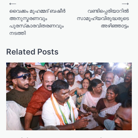
P
⟵
⟶
o
വൈക്കം മുഹമ്മദ് ബഷീർ
വണ്ടിപ്പെരിയാറിൽ
അനുസ്മരണവും
സാമൂഹ്യവിരുദ്ധരുടെ
s
പുരസ്‌കാരവിതരണവും
അഴിഞ്ഞാട്ടം
t
നടത്തി
n
a
Related Posts
v
i
g
a
t
i
o
n