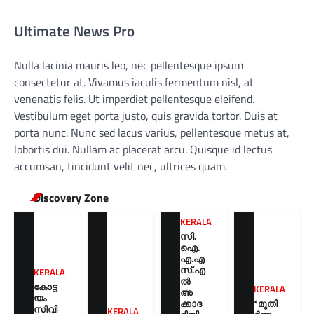
Ultimate News Pro
Nulla lacinia mauris leo, nec pellentesque ipsum
consectetur at. Vivamus iaculis fermentum nisl, at
venenatis felis. Ut imperdiet pellentesque eleifend.
Vestibulum eget porta justo, quis gravida tortor. Duis at
porta nunc. Nunc sed lacus varius, pellentesque metus at,
lobortis dui. Nullam ac placerat arcu. Quisque id lectus
accumsan, tincidunt velit nec, ultrices quam.
Discovery Zone
KERALA
സി.
ഐ.
എ.എ
സ്.എ
KERALA
ൽ
കോട്ട
KERALA
അ
യം
ക്കാദ
*മുതി
സിവി
KERALA