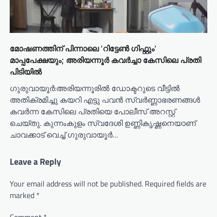
മോഷണത്തിന് പിന്നാലെ ‘റിട്ടേൺ ഗിഫ്റ്റും’
മാപ്പപേക്ഷയും; അരിയന്നൂർ കവർച്ചാ കേസിലെ പ്രതി
പിടിയിൽ
ഗുരുവായൂർ:അരിയന്നൂരിൽ ഡോക്ടറുടെ വീട്ടിൽ
അതിക്രമിച്ചു കയറി എട്ടു പവൻ സ്വർണ്ണാഭരണങ്ങൾ
കവർന്ന കേസിലെ പ്രതിയെ പോലീസ് അറസ്റ്റ്
ചെയ്തു. കുന്നംകുളം സ്വദേശി ഉണ്ണികൃഷ്ണനെയാണ്
ചാവക്കാട് വെച്ച് ഗുരുവായൂർ…
Leave a Reply
Your email address will not be published.
Required fields are
marked
*