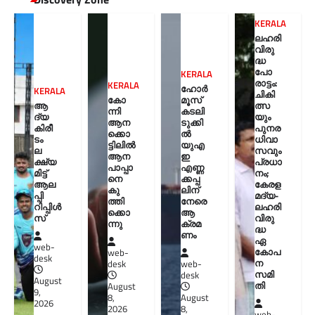
KERALA
ലഹരി
വിരു
ദ്ധ
പോ
KERALA
രാട്ടം:
KERALA
ഹോർ
KERALA
ചികി
കോ
മൂസ്
ആ
ത്സ
ന്നി
കടലി
ദ്യ
യും
ആന
ടുക്കി
കിരീ
പുനര
ക്കൊ
ൽ
ടം
ധിവാ
ട്ടിലിൽ
യുഎ
ല
സവും
ആന
ഇ
ക്ഷ്യ
പ്രധാ
പാപ്പാ
എണ്ണ
മിട്ട്
നം;
നെ
ക്കപ്പ
ആല
കേരള
കു
ലിന്
പ്പി
മദ്യ-
ത്തി
നേരെ
റിപ്പിൾ
ലഹരി
ക്കൊ
ആ
സ്
വിരു
ന്നു
ക്രമ
ദ്ധ
ണം
ഏ
web-
കോപ
web-
desk
ന
desk
web-
സമി
desk
August
തി
August
9,
8,
August
2026
2026
8,
web-