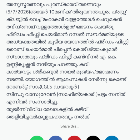
അനുസ്മരണവും പുരസ്‌കാരവിതരണവും
(5/7/2026)ഞായർ 10മണിക്ക് തിരുവനന്തപുരം പ്രസ്സ്
ക്ലബ്ബിൽ വെച്ച് മഹാകവി വള്ളത്തോൾ ചെറുമകൻ
രവീന്ദ്രനാഥ്‌ വള്ളത്തോൾഉത്ഘാടനം ചെയ്തു..
ഫ്രീഡം ഫിഫ്റ്റി ചെയർമാൻ റസൽ സബർമതിയുടെ
അധ്യക്ഷതയിൽ കൂടിയ യോഗത്തിൽ ഫ്രീഡം ഫിഫ്റ്റി
വൈസ് ചെയർമാൻ പിരപ്പൻ കോട് ശ്യാംകുമാർ
സ്വാഗതവും ഫ്രീഡം ഫിഫ്റ്റി കൺവീനർ എ. കെ.
ഉണ്ണികൃഷ്ണൻ നന്ദിയും പറഞ്ഞു. കവി
കാര്യവട്ടം ശ്രീകണ്ഠൻ നായർ മുഖ്യപ്രഭാഷണം
നടത്തി. യോഗത്തിൽ ആശംസകൾ നേർന്നു കൊണ്ട്
റോബർട്ട്‌ സാം(CGLS ഡയറക്ടർ )
സിന്ധു വാസുദേവൻ (സാഹിത്യകാരി )പട്ടം സനിത്
എന്നിവർ സംസാരിച്ചു.
തുടർന്ന് വിവിധ മേഖലകളിൽ കഴിവ്
തെളിയിച്ചവർക്കുഉപഹാരവും നൽകി
Share this...