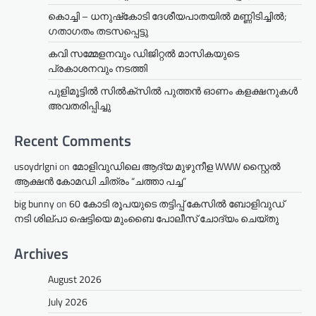
കൊച്ചി – ധനുഷ്‌കോടി ദേശീയപാതയിൽ മണ്ണിടിച്ചിൽ;
ഗതാഗതം തടസപ്പെട്ടു
കവി സമ്മേളനവും ഡിജിറ്റൽ മാസികയുടെ
പ്രകാശനവും നടത്തി
പുളിമൂട്ടിൽ സിൽക്‌സിൽ പുത്തൻ ഓണം കളക്ഷനുകൾ
അവതരിപ്പിച്ചു
Recent Comments
usoydrlgni
on
മോളിവുഡിലെ ആദ്യ മുഴുനീള WWW സ്റ്റൈൽ
ആക്ഷൻ കോമഡി ചിത്രം “ചത്താ പച്ച”
big bunny
on
60 കോടി രൂപയുടെ തട്ടിപ്പ് കേസിൽ ബോളിവുഡ്
നടി ശില്പാ ഷെട്ടിയെ മുംബൈ പോലീസ് ചോദ്യം ചെയ്തു
Archives
August 2026
July 2026