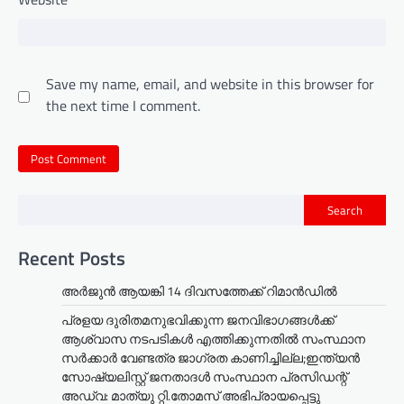
Save my name, email, and website in this browser for
the next time I comment.
Search
Recent Posts
അര്‍ജുന്‍ ആയങ്കി 14 ദിവസത്തേക്ക് റിമാന്‍ഡില്‍
പ്രളയ ദുരിതമനുഭവിക്കുന്ന ജനവിഭാഗങ്ങൾക്ക്
ആശ്വാസ നടപടികൾ എത്തിക്കുന്നതിൽ സംസ്ഥാന
സർക്കാർ വേണ്ടത്ര ജാഗ്രത കാണിച്ചില്ല;ഇന്ത്യൻ
സോഷ്യലിസ്റ്റ് ജനതാദൾ സംസ്ഥാന പ്രസിഡന്റ്
അഡ്വ: മാത്യു റ്റി.തോമസ് അഭിപ്രായപ്പെട്ടു