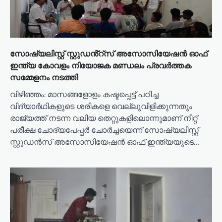
സോഷ്യലിസ്റ്റ് സ്റ്റുഡൻ്റ്സ് അസോസിയേഷൻ ഓഫ്
ഇന്ത്യ കോവളം നിയോജക മണ്ഡലം പ്രവർത്തക
സമ്മേളനം നടത്തി
വിഴിഞ്ഞം: മാസങ്ങളോളം കഷ്ടപ്പെട്ട് പഠിച്ച
വിദ്യാർഥികളുടെ ശരികളെ വെല്ലുവിളിക്കുന്നതും
രാജ്യത്ത് നടന്ന വലിയ തെറ്റുകളിലൊന്നുമാണ് നീറ്റ്
പരീക്ഷ ചോദ്യപേപ്പർ ചോർച്ചയെന്ന് സോഷ്യലിസ്റ്റ്
സ്റ്റുഡൻസ് അസോസിയേഷൻ ഓഫ് ഇന്ത്യയുടെ…