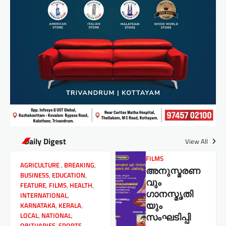
Daily Digest
View All
FILMS
AGRICULTURE
,
BREAKING
,
അനുസ്മരണ
BUSINESS
,
EDUCATION
,
വും
FEATURE
,
FILMS
,
HEALTH
,
ഗാനസ്മൃതി
INTERNATIONAL
,
യും
KARNATAKA
,
KERALA
,
സംഘടിപ്പി
LOCAL
,
NATIONAL
,
OBITUARIES
,
SPORTS
,