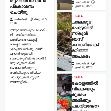
തൂഫാൻ ലോഗോ
web-desk
പ്രകാശനം
August 6, 2026
ചെയ്തു
KERALA
സിനിമ – സീരിയൽ താരം സണ്ണി
web-desk
August 6,
മാന്നാങ്കരിക്ക് സ്പഷ്യൽ ജൂറി അവാർഡ്
ചാലക്കുടി
2026
Jossy
June 16, 2026
പോട്ടയിൽ
തിരുവനന്തപുരം: ലഹരി
സ്‌കൂൾ
വിപത്തിനെതിരെ
4
ബസ്
ആഭ്യന്തര വകുപ്പ്
കനാലിലേക്ക്
നടപ്പിലാക്കിയ
“ഓപ്പറേഷൻ തൂഫാൻ”
മറിഞ്ഞ്
പദ്ധതിയുമായി
അപകടം
ബന്ധപ്പെട്ട് പ്രേം നസീർ
സുഹൃത് സമിതി
web-desk
August 6, 2026
കൈകോർക്കുന്നു.
സമിതിയുടെ ജില്ലാ
ചാപ്റ്ററുകൾ, സ്കൂൾ
KERALA
തലങ്ങളിൽ…
കേരളത്തില്‍
വിലക്കയറ്റം
രൂക്ഷം:
അരിക്കും
പലവ്യഞ്ജന