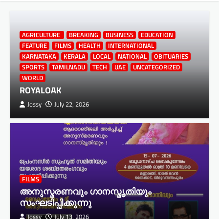
AGRICULTURE
BREAKING
BUSINESS
EDUCATION
FEATURE
FILMS
HEALTH
INTERNATIONAL
KARNATAKA
KERALA
LOCAL
NATIONAL
OBITUARIES
SPORTS
TAMILNADU
TECH
UAE
UNCATEGORIZED
WORLD
ROYALOAK
Jossy
July 22, 2026
FILMS
അനുസ്മരണവും ഗാനസ്മൃതിയും
സംഘടിപ്പിക്കുന്നു
Jossy
July 13, 2026