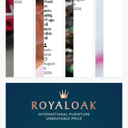
സ്ഥാ
2026
6,
ന
2026
സെ
ക്രട്ട
റി എം
വി
ഗോ
വിന്ദ
ൻ
web-
desk
August
6,
2026