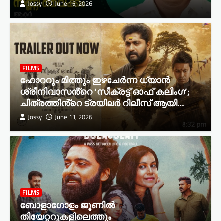
Jossy
June 16, 2026
FILMS
ഹോററും മിത്തും ഇഴചേർന്ന ധ്യാൻ
ശ്രീനിവാസൻ്റെ ‘സീക്രട്ട് ഓഫ് കലിംഗ’;
ചിത്രത്തിൻ്റെ ട്രയിലർ റിലീസ് ആയി…
Jossy
June 13, 2026
അനുസ്മരണവും ഗാനസ്മൃതിയും
സംഘടിപ്പിക്കുന്നു
Jossy
July 13, 2026
2
FILMS
ബോളാഗോളം ജൂണിൽ
തിയേറ്ററുകളിലെത്തും