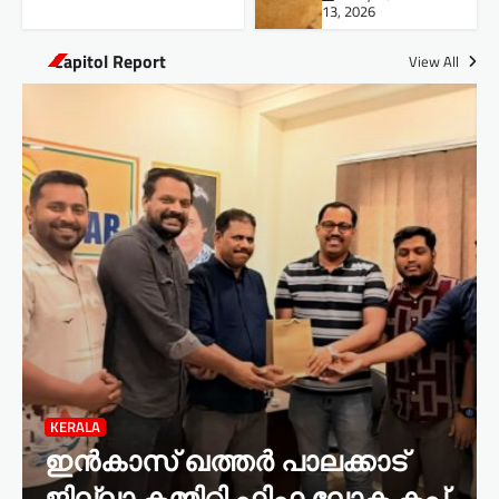
13, 2026
Capitol Report
View All
KERALA
ഇൻകാസ് ഖത്തർ പാലക്കാട്
ജില്ലാ കമ്മിറ്റി ഫിഫ ലോക കപ്പ്