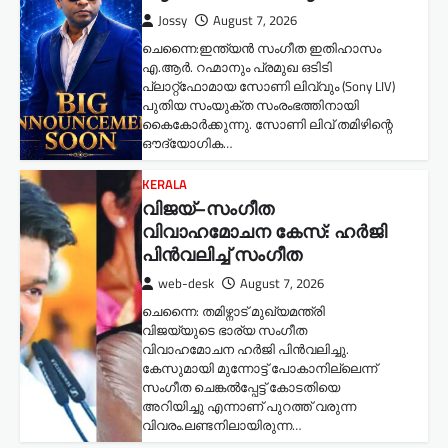
Jossy
August 7, 2026
ചെന്നൈ:ഇന്ത്യൻ സംഗീത ഇതിഹാസം
എ.ആർ. റഹ്മാനും പ്രമുഖ ഒടിടി
പ്ലാറ്റ്‌ഫോമായ സോണി ലിവ്വും (Sony LIV)
പുതിയ സംയുക്ത സംരംഭത്തിനായി
കൈകോർക്കുന്നു. സോണി ലിവ് തമിഴിന്റെ
ഔദ്യോഗിക…
KERALA
വിജയ്–സംഗീത
വിവാഹമോചന കേസ്: ഹർജി
പിൻവലിച്ച് സംഗീത
web-desk
August 7, 2026
ചെന്നൈ: തമിഴ്നാട് മുഖ്യമന്ത്രി
വിജയ്‌യുടെ ഭാര്യ സംഗീത
വിവാഹമോചന ഹർജി പിൻവലിച്ചു.
കേസുമായി മുന്നോട്ട് പോകാനില്ലെന്ന്
സംഗീത ചെങ്കൽപ്പേട്ട് കോടതിയെ
അറിയിച്ചു എന്നാണ് പുറത്ത് വരുന്ന
വിവരം.ലണ്ടനിലായിരുന്ന…