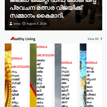
പ്രവചന മത്സര വിജയിക്ക്
സമ്മാനം കൈമാറി.
Jossy
August 6, 2026
Healthy Living
View All
KERALA
,
UNCATEGORIZED
KERALA
ബൈ
KERALA
KERALA
,
ക്ക്
UNCATEGORIZED
സം
ഓപ്പ
നിയ
സ്ഥാ
റേഷ
സം
ന്ത്ര
നത്ത്
ൻ
സ്ഥാ
ണം
അടു
തൂഫാ
നത്ത്
വിട്ട്
ത്ത
ൻ
സ്വർ
റോ
മൂന്ന്
ലോ
ണ
ഡില്‍
മണി
ഗോ
വില
മറി
ക്കൂറി
പ്രകാ
യിൽ
ഞ്ഞ്
ൽ മഴ
ശനം
വീ
അപ
കന
ചെ
ണ്ടും
കടം;
ക്കും
യ്തു
വർധ
യുവ