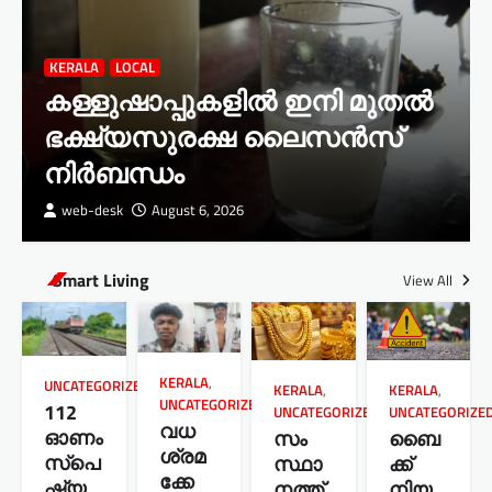
KERALA
LOCAL
കള്ളുഷാപ്പുകളിൽ ഇനി മുതൽ
ഭക്ഷ്യസുരക്ഷ ലൈസൻസ്
നിർബന്ധം
web-desk
August 6, 2026
Smart Living
View All
KERALA
,
UNCATEGORIZED
KERALA
,
KERALA
,
UNCATEGORIZED
112
UNCATEGORIZE
UNCATEGORIZED
വധ
ഓണം
ബൈ
സം
ശ്രമ
സ്പെ
ക്ക്
സ്ഥാ
ക്കേ
ഷ്യ
നിയ
നത്ത്