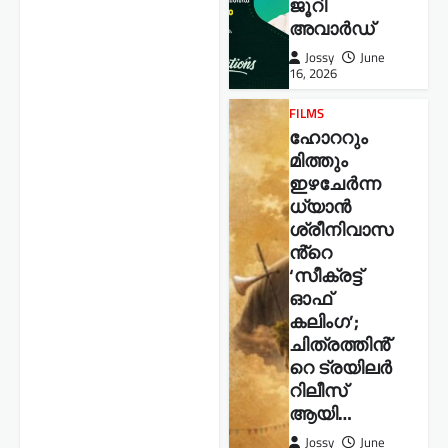
ജൂറി
അവാർഡ്
Jossy
June
16, 2026
FILMS
ഹോററും
മിത്തും
ഇഴചേർന്ന
ധ്യാൻ
ശ്രീനിവാസ
ൻ്റെ
‘സീക്രട്ട്
ഓഫ്
കലിംഗ’;
ചിത്രത്തിൻ്
റെ ട്രയിലർ
റിലീസ്
ആയി…
Jossy
June