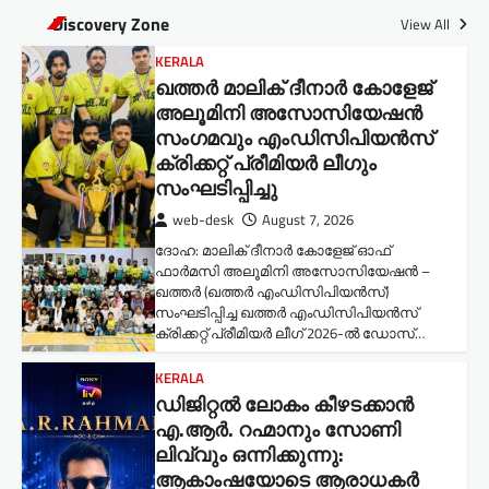
Discovery Zone
View All
KERALA
ഖത്തർ മാലിക് ദീനാർ കോളേജ്
അലൂമിനി അസോസിയേഷൻ
സംഗമവും എംഡിസിപിയൻസ്
ക്രിക്കറ്റ് പ്രീമിയർ ലീഗും
സംഘടിപ്പിച്ചു
web-desk
August 7, 2026
ദോഹ: മാലിക് ദീനാർ കോളേജ് ഓഫ്
ഫാർമസി അലൂമിനി അസോസിയേഷൻ –
ഖത്തർ (ഖത്തർ എംഡിസിപിയൻസ്)
സംഘടിപ്പിച്ച ഖത്തർ എംഡിസിപിയൻസ്
ക്രിക്കറ്റ് പ്രീമിയർ ലീഗ് 2026-ൽ ഡോസ്…
KERALA
ഡിജിറ്റൽ ലോകം കീഴടക്കാൻ
എ.ആർ. റഹ്മാനും സോണി
ലിവ്വും ഒന്നിക്കുന്നു:
ആകാംഷയോടെ ആരാധകർ