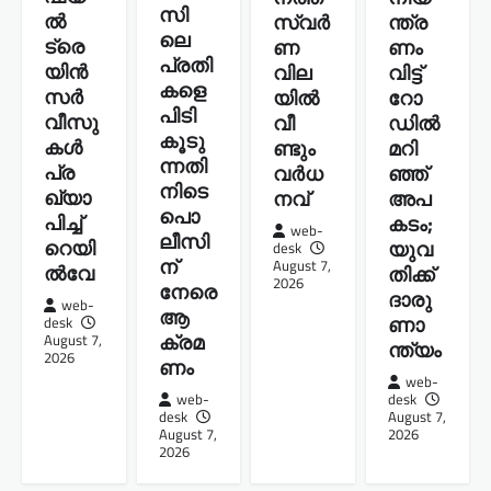
സി
ൽ
ന്ത്ര
സ്വർ
ലെ
ട്രെ
ണം
ണ
പ്രതി
യിൻ
വിട്ട്
വില
കളെ
സർ
റോ
യിൽ
പിടി
വീസു
ഡില്‍
വീ
കൂടു
കൾ
മറി
ണ്ടും
ന്നതി
പ്ര
ഞ്ഞ്
വർധ
നിടെ
ഖ്യാ
അപ
നവ്
പൊ
പിച്ച്
കടം;
web-
ലീസി
റെയി
യുവ
desk
ന്
August 7,
ൽവേ
തിക്ക്
2026
നേരെ
ദാരു
web-
ആ
ണാ
desk
ക്രമ
August 7,
ന്ത്യം
2026
ണം
web-
desk
web-
August 7,
desk
2026
August 7,
2026