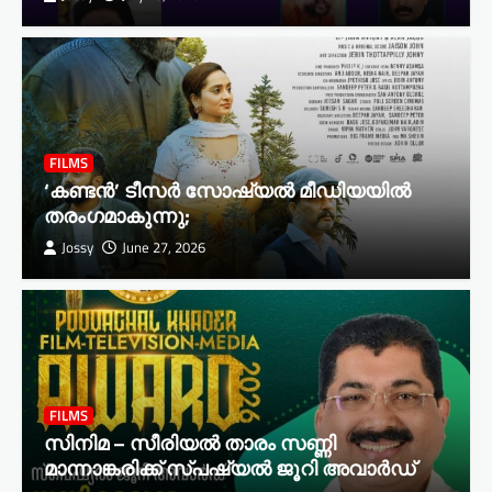
FILMS
‘കണ്ടൻ’ ടീസർ സോഷ്യൽ മീഡിയയിൽ
തരംഗമാകുന്നു;
Jossy
June 27, 2026
FILMS
സിനിമ – സീരിയൽ താരം സണ്ണി
മാന്നാങ്കരിക്ക് സ്പഷ്യൽ ജൂറി അവാർഡ്