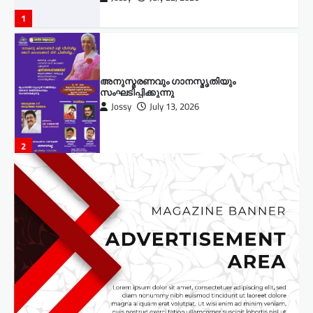
അനുസ്മരണവും ഗാനസ്മൃതിയും
സംഘടിപ്പിക്കുന്നു
Jossy
July 13, 2026
2
‘കണ്ടൻ’ ടീസർ സോഷ്യൽ മീഡിയയിൽ
തരംഗമാകുന്നു;
Jossy
June 27, 2026
3
സിനിമ – സീരിയൽ താരം സണ്ണി
മാന്നാങ്കരിക്ക് സ്പഷ്യൽ ജൂറി അവാർഡ്
Jossy
June 16, 2026
4