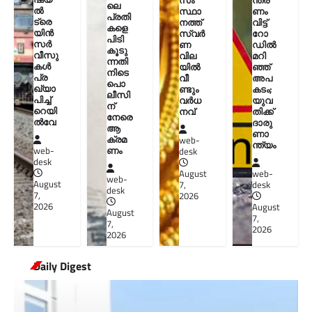
സം
ന്ത്ര
ലെ
ൽ
സ്ഥാ
ണം
പ്രതി
ട്രെ
നത്ത്
വിട്ട്
കളെ
യിൻ
സ്വർ
റോ
പിടി
സർ
ണ
ഡില്‍
കൂടു
വീസു
വില
മറി
ന്നതി
കൾ
യിൽ
ഞ്ഞ്
നിടെ
പ്ര
വീ
അപ
പൊ
ഖ്യാ
ണ്ടും
കടം;
ലീസി
പിച്ച്
വർധ
യുവ
ന്
റെയി
നവ്
തിക്ക്
നേരെ
ൽവേ
ദാരു
ആ
ണാ
ക്രമ
web-
ന്ത്യം
ണം
web-
desk
desk
August
web-
web-
August
7,
desk
desk
7,
2026
2026
August
August
7,
7,
2026
2026
Daily Digest