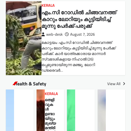
KERALA
എം.സി റോഡിൽ ചിങ്ങവനത്ത്
കാറും ലോറിയും കൂട്ടിയിടിച്ച്
മൂന്നു പേർക്ക് പരുക്ക്
web-desk
August 7, 2026
കോട്ടയം: എം.സി റോഡിൽ ചിങ്ങവനത്ത്
കാറും ലോറിയും കൂട്ടിയിടിച്ച് മൂന്നു പേർക്ക്
പരിക്ക്. കാർ യാത്രക്കാരായ മാന്നാർ
സ്വദേശികളായ നിഹാൽ (26)
ഒപ്പമുണ്ടായിരുന്ന മഞ്ജു, ലോറി
ഡ്രൈവർ…
Health & Safety
View All
KERALA
തെളി
വുക
ൾ
ഉണ്ടാ
യിട്ടും
മുഖ്യ
മന്ത്രി