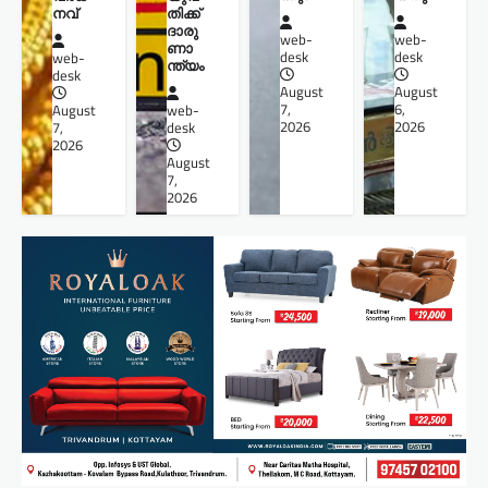
നവ്
തിക്ക്
ദാരു
web-
web-
ണാ
desk
desk
web-
ന്ത്യം
desk
August
August
7,
6,
August
web-
2026
2026
7,
desk
2026
August
7,
2026