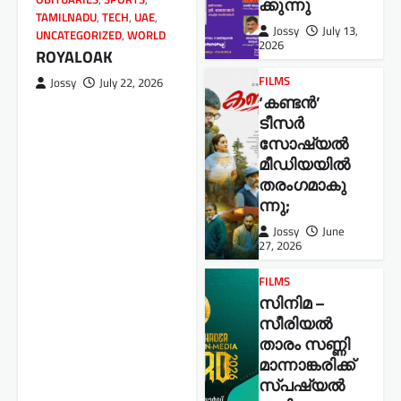
ക്കുന്നു
TAMILNADU
,
TECH
,
UAE
,
Jossy
July 13,
UNCATEGORIZED
,
WORLD
2026
ROYALOAK
FILMS
Jossy
July 22, 2026
‘കണ്ടൻ’
ടീസർ
സോഷ്യൽ
മീഡിയയിൽ
തരംഗമാകു
ന്നു;
Jossy
June
27, 2026
FILMS
സിനിമ –
സീരിയൽ
താരം സണ്ണി
മാന്നാങ്കരിക്ക്
സ്പഷ്യൽ