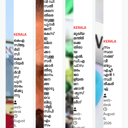
വി ഡി
സതീ
ശനെ
തിരെ
യുള്ള
പുനർ
KERALA
ജനി
കേസ്
മുഖ്യ
KERALA
ഇ
മന്ത്രി
കെഎ
KERALA
ല്ലാ
ക്കെ
സ്ആ
താ
തിരാ
സം
ർടി
ക്കാ
യ
സ്ഥാ
സി
നുള്ള
എൽ.
നത്ത്
കൊ
സർ
ഡി.എ
വീ
റിയർ
ക്കാർ
ഫ്.സ
ണ്ടും
സ
തീരു
മരം
എച്ച്1
ര്‍വീ
മാനം
ജാ
എന്‍ 1
സ്
ജന
ള്യത
സ്ഥി
പുന
ങ്ങ
മറ
രീകരി
രാരം
ളോടു
ക്കാൻ
ച്ചു
ഭിക്കു
ള്ള
-മുസ്‌
ന്നു
വെ
ലിം
web-
ല്ലു
ലീഗ്
desk
വിളി;
web-
സിപി
desk
web-
August
ഐ
desk
6,
എം
August
2026
സം
6,
August