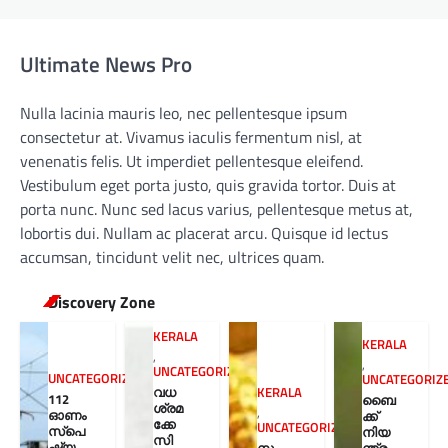
Ultimate News Pro
Nulla lacinia mauris leo, nec pellentesque ipsum
consectetur at. Vivamus iaculis fermentum nisl, at
venenatis felis. Ut imperdiet pellentesque eleifend.
Vestibulum eget porta justo, quis gravida tortor. Duis at
porta nunc. Nunc sed lacus varius, pellentesque metus at,
lobortis dui. Nullam ac placerat arcu. Quisque id lectus
accumsan, tincidunt velit nec, ultrices quam.
Discovery Zone
KERALA
KERALA
,
,
UNCATEGORIZED
UNCATEGORIZED
UNCATEGORIZ
വധ
KERALA
112
ബൈ
ശ്രമ
,
ഓണം
ക്ക്
ക്കേ
UNCATEGORIZED
സ്പെ
നിയ
സി
ഷ്യ