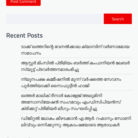
Search
Recent Posts
ടാക്ക് ഖത്തറിന്റെ വേനൽക്കാല ക്യാമ്പിന് വർണാഭമായ
സമാപനം
ആസ്റ്റർ മിംസിൽ പ്രീമിയം ബർത്ത് കംപാനിയൻ ലേബർ
സ്യൂട്ട് പ്രവർത്തനമാരംഭിച്ചു
ന്യൂനപക്ഷ കമ്മീഷനിൽ മൂന്ന് വർഷത്തെ സേവനം
പൂർത്തിയാക്കി സൈഫുദ്ദീൻ ഹാജി
ഖത്തർ മാലിക് ദീനാർ കോളേജ് അലൂമിനി
അസോസിയേഷൻ സംഗമവും എംഡിസിപിയൻസ്
ക്രിക്കറ്റ് പ്രീമിയർ ലീഗും സംഘടിപ്പിച്ചു
ഡിജിറ്റൽ ലോകം കീഴടക്കാൻ എ.ആർ. റഹ്മാനും സോണി
ലിവ്വും ഒന്നിക്കുന്നു: ആകാംഷയോടെ ആരാധകർ