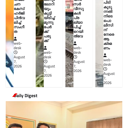
പിടി
ചന
ലോറി
സർ
കൂടു
കേസ്:
യും
വീസു
ന്നതി
ഹർജി
കൂട്ടി
കൾ
നിടെ
പിൻവ
യിടിച്ച്
പ്ര
പൊ
ലിച്ച്
മൂന്നു
ഖ്യാ
ലീസി
സംഗീ
പേർ
പിച്ച്
ന്
ത
ക്ക്
റെയി
നേരെ
പരു
ൽവേ
ആ
ക്ക്
ക്രമ
web-
ണം
desk
web-
web-
desk
August
desk
web-
7,
August
desk
2026
August
7,
7,
2026
August
2026
7,
2026
Daily Digest