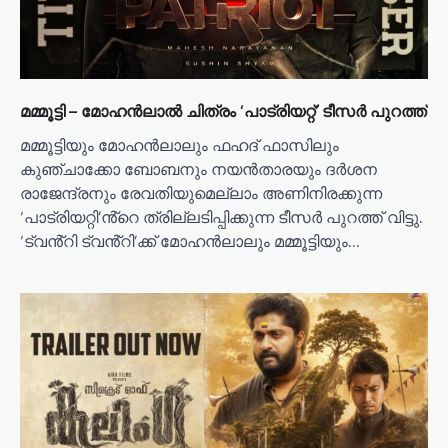
o
n
മമ്മൂട്ടി – മോഹൻലാൽ ചിത്രം ‘പാട്രിയറ്റ്’ ടീസർ പുറത്ത്
മമ്മൂട്ടിയും മോഹൻലാലും ഫഹദ് ഫാസിലും
കുഞ്ചാക്കോ ബോബനും നയൻതാരയും ദർശന
രാജേന്ദ്രനും രേവതിയുമെല്ലാം അണിനിരക്കുന്ന
‘പാട്രിയറ്റി’ൻ്റെ ത്രില്ലടിപ്പിക്കുന്ന ടീസർ പുറത്ത് വിട്ടു.
‘ട്വൻ്റി ട്വൻ്റി’ക്ക് മോഹൻലാലും മമ്മൂട്ടിയും…