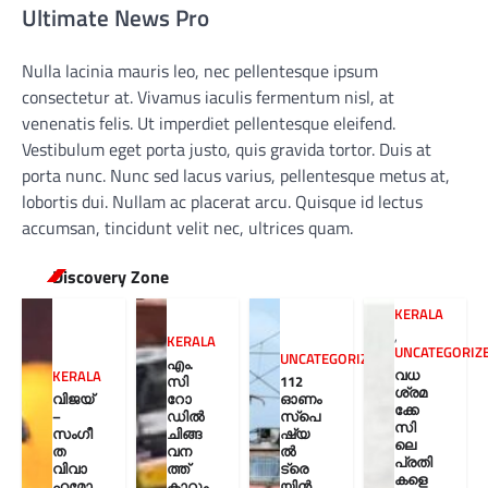
Ultimate News Pro
Nulla lacinia mauris leo, nec pellentesque ipsum
consectetur at. Vivamus iaculis fermentum nisl, at
venenatis felis. Ut imperdiet pellentesque eleifend.
Vestibulum eget porta justo, quis gravida tortor. Duis at
porta nunc. Nunc sed lacus varius, pellentesque metus at,
lobortis dui. Nullam ac placerat arcu. Quisque id lectus
accumsan, tincidunt velit nec, ultrices quam.
Discovery Zone
KERALA
,
KERALA
UNCATEGORIZ
UNCATEGORIZED
എം.
വധ
KERALA
സി
112
ശ്രമ
വിജയ്
റോ
ഓണം
ക്കേ
–
ഡിൽ
സ്പെ
സി
സംഗീ
ചിങ്ങ
ഷ്യ
ലെ
ത
വന
ൽ
പ്രതി
വിവാ
ത്ത്
ട്രെ
കളെ
ഹമോ
കാറും
യിൻ