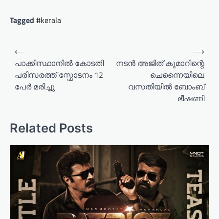
Tagged
#kerala
P
⟵
⟶
o
പാക്കിസ്ഥാനിൽ കോടതി
നടൻ അജിത് കുമാറിന്റെ
പരിസരത്ത് സ്ഫോടനം 12
ചെന്നൈയിലെ
s
പേർ മരിച്ചു
വസതിയിൽ ബോംബ്
t
ഭീഷണി
n
a
Related Posts
v
i
g
a
t
i