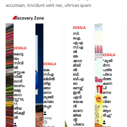
accumsan, tincidunt velit nec, ultrices quam.
Discovery Zone
KERALA
സി.
ഐ.
എ.എ
സ്.എ
KERALA
ൽ
കോട്ട
KERALA
അ
യം
ക്കാദ
*മുതി
സിവി
KERALA
മിയി
ർന്ന
ൽ
കെ
ൽ
പത്ര
സ്റ്റേഷ
സിഎ
ബി.
പ്രവ
നിൽ
ല്ലിൽ
ബി.എ
ർത്ത
ഖാദി
തിള
ഓ
കനെ
ഓണം
ങ്ങാ
ണേഴ്സ്
പി
മേള
നൊ
ഇൻ
ന്നോ
ഓഗ
രുങ്ങി
ഏവി
ക്ക
സ്റ്റ് 10,
കൗമാ
യേഷ
വിഭാ
11
രപ്പട
ൻ
ഗം
തീയ
മാനേ
ആദ
തികളി
ജ്മെ
രിച്ചു*
ല്‍
Jossy
ന്റ്:
പ്രവേ
August
Jossy