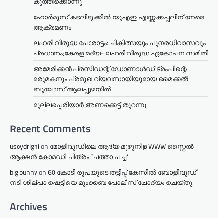
കുത്തിക്കൊന്നു
ഹോർമൂസ് കടലിടുക്കിൽ യുഎഇ എണ്ണക്കപ്പലിന് നേരെ
ആക്രമണം
ലഹരി വിരുദ്ധ പോരാട്ടം: ചികിത്സയും പുനരധിവാസവും
പ്രധാനം;കേരള മദ്യ- ലഹരി വിരുദ്ധ ഏകോപന സമിതി
അമേരിക്കൻ പ്രസിഡന്റ് ഡോണാൾഡ് ട്രംപിന്റെ
മരുമകനും പ്രമുഖ വ്യവസായിയുമായ മൈക്കൽ
ബൂലോസ് ആലപ്പുഴയിൽ
മുല്ലപ്പെരിയാര്‍ അണക്കെട്ട് തുറന്നു
Recent Comments
usoydrlgni
on
മോളിവുഡിലെ ആദ്യ മുഴുനീള WWW സ്റ്റൈൽ
ആക്ഷൻ കോമഡി ചിത്രം “ചത്താ പച്ച”
big bunny
on
60 കോടി രൂപയുടെ തട്ടിപ്പ് കേസിൽ ബോളിവുഡ്
നടി ശില്പാ ഷെട്ടിയെ മുംബൈ പോലീസ് ചോദ്യം ചെയ്തു
Archives