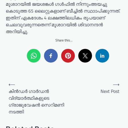
മൂശാറയിൽ ജയശങ്കൾ ഗൾഫിൽ നിന്നുംഅയച്ചു
കൊടുത്ത 65 ലൈറ്റുകളാണ് ബീച്ചിൽ സ്ഥാാപിക്കുന്നത്.
ഇതിന് ഏകദേശം 4 ലക്ഷത്തിലധികം രൂപയാണ്
ചെലവുവരുന്നതെന്ന് മൂശാറയിൽ ശിവാനന്ദൻ
അറിയിച്ചു.
Share this...
P
⟵
⟶
o
കിൻഡർ ഗാർഡൻ
Next Post
വിദ്യാർത്ഥികളുടെ
s
ഗ്രാജുവേഷൻ സെറിമണി
t
നടത്തി
n
a