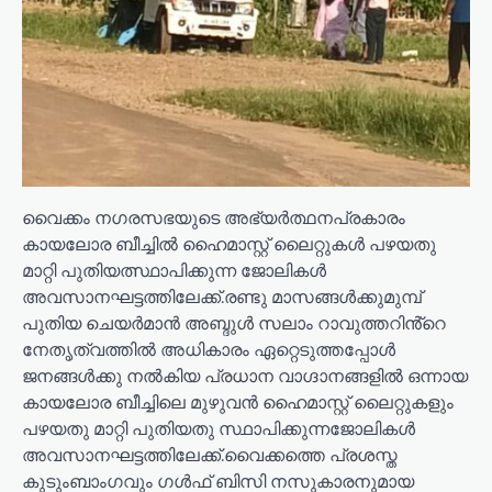
വൈക്കം നഗരസഭയുടെ അഭ്യർത്ഥനപ്രകാരം
കായലോര ബീച്ചിൽ ഹൈമാസ്റ്റ് ലൈറ്റുകൾ പഴയതു
മാറ്റി പുതിയത്സ്ഥാപിക്കുന്ന ജോലികൾ
അവസാനഘട്ടത്തിലേക്ക്.രണ്ടു മാസങ്ങൾക്കുമുമ്പ്
പുതിയ ചെയർമാൻ അബ്ദുൾ സലാം റാവുത്തറിൻ്റെ
നേതൃത്വത്തിൽ അധികാരം ഏറ്റെടുത്തപ്പോൾ
ജനങ്ങൾക്കു നൽകിയ പ്രധാന വാഗ്ദാനങ്ങളിൽ ഒന്നായ
കായലോര ബീച്ചിലെ മുഴുവൻ ഹൈമാസ്റ്റ് ലൈറ്റുകളും
പഴയതു മാറ്റി പുതിയതു സ്ഥാപിക്കുന്നജോലികൾ
അവസാനഘട്ടത്തിലേക്ക്.വൈക്കത്തെ പ്രശസ്ത
കുടുംബാംഗവും ഗൾഫ് ബിസി നസുകാരനുമായ