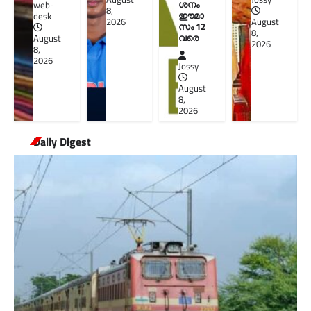
ശനം
web-
8,
ഈമാ
desk
2026
August
സം 12
8,
വരെ
August
2026
8,
2026
Jossy
August
8,
2026
Daily Digest