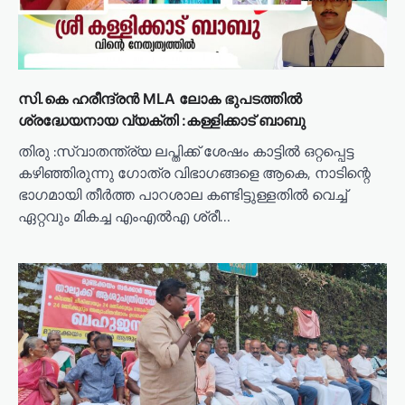
സി.കെ ഹരീന്ദ്രൻ MLA ലോക ഭുപടത്തിൽ
ശ്രദ്ധേയനായ വ്യക്തി :കള്ളിക്കാട് ബാബു
തിരു :സ്വാതന്ത്ര്യ ലപ്തിക്ക് ശേഷം കാട്ടിൽ ഒറ്റപ്പെട്ട
കഴിഞ്ഞിരുന്നു ഗോത്ര വിഭാഗങ്ങളെ ആകെ, നാടിന്റെ
ഭാഗമായി തീർത്ത പാറശാല കണ്ടിട്ടുള്ളതിൽ വെച്ച്
ഏറ്റവും മികച്ച എംഎൽഎ ശ്രീ…