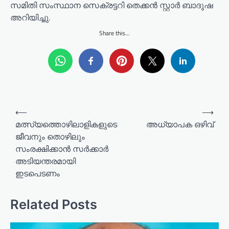
സമിതി സംസ്ഥാന സെക്രട്ടറി തെക്കൻ സ്റ്റാർ ബാദുഷ
അറിയിച്ചു.
Share this...
P
⟵
⟶
o
മത്സ്യത്തൊഴിലാളികളുടെ
അധ്യാപക ഒഴിവ്
ജീവനും തൊഴിലും
s
സംരക്ഷിക്കാൻ സർക്കാർ
t
അടിയന്തരമായി
n
ഇടപെടണം
a
v
Related Posts
i