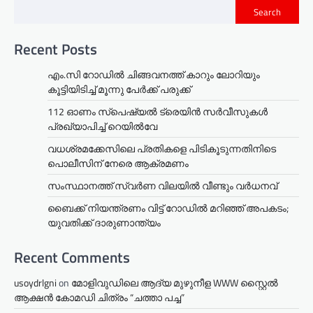
Search
Recent Posts
എം.സി റോഡിൽ ചിങ്ങവനത്ത് കാറും ലോറിയും
കൂട്ടിയിടിച്ച് മൂന്നു പേർക്ക് പരുക്ക്
112 ഓണം സ്പെഷ്യൽ ട്രെയിൻ സർവീസുകൾ
പ്രഖ്യാപിച്ച് റെയിൽവേ
വധശ്രമക്കേസിലെ പ്രതികളെ പിടികൂടുന്നതിനിടെ
പൊലീസിന് നേരെ ആക്രമണം
സംസ്ഥാനത്ത് സ്വർണ വിലയിൽ വീണ്ടും വർധനവ്
ബൈക്ക് നിയന്ത്രണം വിട്ട് റോഡില്‍ മറിഞ്ഞ് അപകടം;
യുവതിക്ക് ദാരുണാന്ത്യം
Recent Comments
usoydrlgni
on
മോളിവുഡിലെ ആദ്യ മുഴുനീള WWW സ്റ്റൈൽ
ആക്ഷൻ കോമഡി ചിത്രം “ചത്താ പച്ച”