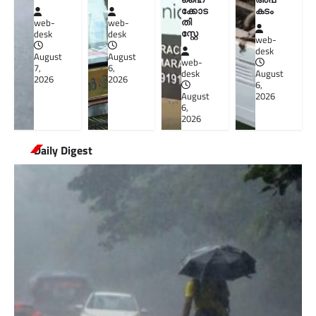
ക്കോട
കടം
തി
web-
web-
സ്റ്റേ
desk
desk
web-
desk
August
August
web-
7,
6,
desk
August
2026
2026
6,
August
2026
6,
2026
Daily Digest