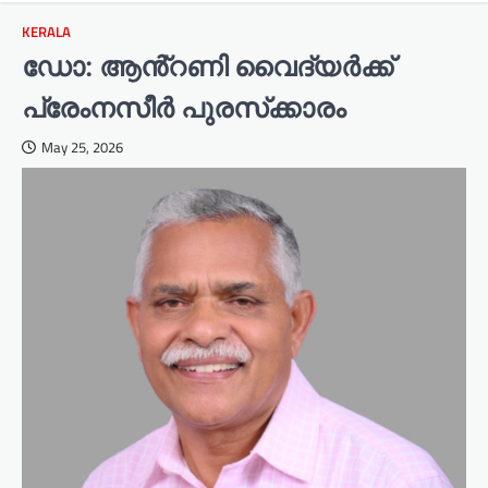
KERALA
ഡോ: ആൻ്റണി വൈദ്യർക്ക്
പ്രേംനസീർ പുരസ്‌ക്കാരം
May 25, 2026