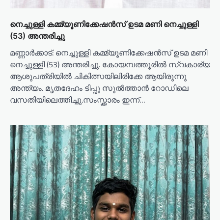
നെച്ചുള്ളി കമ്മ്യൂണിക്കേഷൻസ് ഉടമ മണി നെച്ചുള്ളി
(53) അന്തരിച്ചു
മണ്ണാർക്കാട്: നെച്ചുള്ളി കമ്മ്യൂണിക്കേഷൻസ് ഉടമ മണി
നെച്ചുള്ളി (53) അന്തരിച്ചു. കോയമ്പത്തൂരിൽ സ്വകാര്യ
ആശുപത്രിയിൽ ചികിത്സയിലിരിക്കേ ആയിരുന്നു
അന്ത്യം. മൃതദേഹം ടിപ്പു സുൽത്താൻ റോഡിലെ
വസതിയിലെത്തിച്ചു.സംസ്ക്കാരം ഇന്ന്…