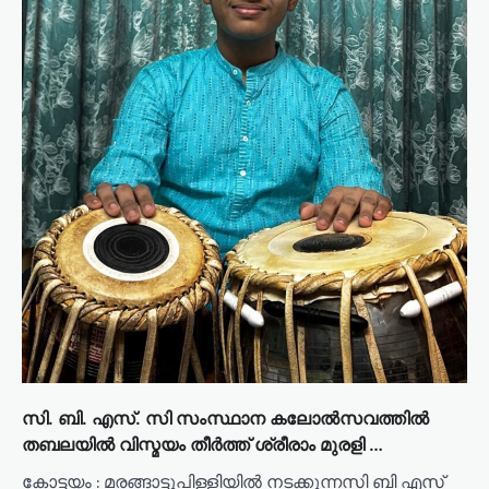
സി. ബി. എസ്. സി സംസ്ഥാന കലോൽസവത്തിൽ
തബലയിൽ വിസ്മയം തീർത്ത് ശ്രീരാം മുരളി …
കോട്ടയം : മരങ്ങാട്ടുപിള്ളിയിൽ നടക്കുന്നസി ബി എസ്