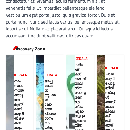
consectetur at. Vivamus iaculis fermentum nisl, at
venenatis felis. Ut imperdiet pellentesque eleifend.
Vestibulum eget porta justo, quis gravida tortor. Duis at
porta nunc. Nunc sed lacus varius, pellentesque metus at,
lobortis dui. Nullam ac placerat arcu. Quisque id lectus
accumsan, tincidunt velit nec, ultrices quam.
Discovery Zone
KERALA
‘ഫ്ര
KERALA
ഷ്
കട്ട്’
ചാല
KERALA
KERALA
അറവ്
ക്കുടി
സം
ഓപ്പ
മാലി
പോട്ട
സ്ഥാ
റേഷ
ന്യ
യിൽ
നത്ത്
ൻ
സംസ്ക
സ്‌കൂ
അടു
തൂഫാ
രണ
ൾ
ത്ത
ൻ
കേ
ബസ്
മൂന്ന്
ലോ
ന്ദ്രം
കനാ
മണി
ഗോ
പൂട്ടാ
ലിലേ
ക്കൂറി
പ്രകാ
നുള്ള
ക്ക്
ൽ മഴ
ശനം
ഉത്തര
മറി
കന
ചെ
വിന്
ഞ്ഞ്
ക്കും
യ്തു
ഹൈ
അപ