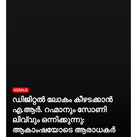
KERALA
ഡിജിറ്റൽ ലോകം കീഴടക്കാൻ
എ.ആർ. റഹ്മാനും സോണി
ലിവ്വും ഒന്നിക്കുന്നു:
ആകാംഷയോടെ ആരാധകർ