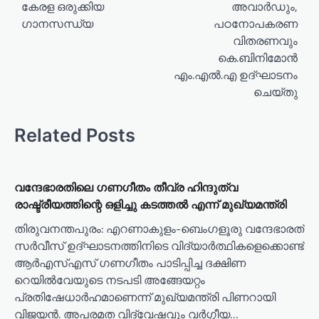
കേരള ഒരുക്കിയ
അവാർഡും,
s
ഗാനസന്ധ്യ
പഠനോപകരണ
t
വിതരണവും
n
കെ.ബിനിമോൻ
a
എം.എൽ.എ ഉദ്ഘാടനം
ചെയ്തു
v
i
Related Posts
g
a
t
വന്ദേഭാരതിലെ ഗണഗീതം തീവ്ര ഹിന്ദുത്വ
രാഷ്ട്രീയത്തിന്റെ ഒളിച്ചു കടത്തല്‍ എന്ന് മുഖ്യമന്ത്രി
i
o
തിരുവനന്തപുരം: എറണാകുളം-ബെംഗളൂരു വന്ദേഭാരത്
സര്‍വീസ് ഉദ്ഘാടനത്തിനിടെ വിദ്യാര്‍ത്ഥികളെക്കൊണ്ട്
n
ആര്‍എസ്എസ് ഗണഗീതം പാടിപ്പിച്ച ദക്ഷിണ
റെയില്‍വേയുടെ നടപടി അങ്ങേയറ്റം
പ്രതിഷേധാര്‍ഹമാണെന്ന് മുഖ്യമന്ത്രി പിണറായി
വിജയന്‍. അപരമത വിദ്വേഷവും വര്‍ഗ്ഗീയ…