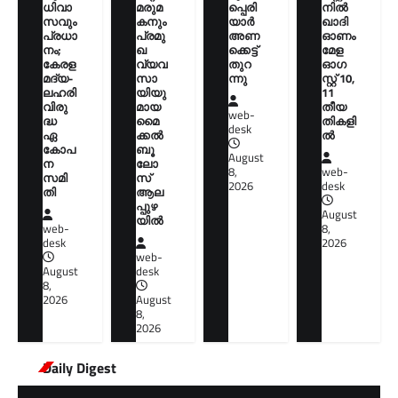
ധിവാ
മരുമ
പ്പെരി
നിൽ
സവും
കനും
യാര്‍
ഖാദി
പ്രധാ
പ്രമു
അണ
ഓണം
നം;
ഖ
ക്കെട്ട്
മേള
കേരള
വ്യവ
തുറ
ഓഗ
മദ്യ-
സാ
ന്നു
സ്റ്റ് 10,
ലഹരി
യിയു
11
വിരു
മായ
തീയ
web-
ദ്ധ
മൈ
തികളി
desk
ഏ
ക്കൽ
ല്‍
കോപ
ബൂ
August
ന
ലോ
8,
web-
സമി
സ്
2026
desk
തി
ആല
പ്പുഴ
August
യിൽ
web-
8,
desk
2026
web-
August
desk
8,
2026
August
8,
2026
Daily Digest