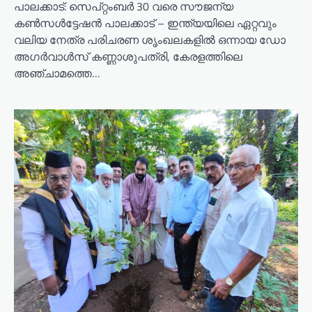
പാലക്കാട്: സെപ്‌റ്റംബർ 30 വരെ സൗജന്യ
കൺസൾട്ടേഷൻ പാലക്കാട് – ഇന്ത്യയിലെ ഏറ്റവും
വലിയ നേത്ര പരിചരണ ശൃംഖലകളിൽ ഒന്നായ ഡോ
അഗർവാൾസ് കണ്ണാശുപത്രി, കേരളത്തിലെ
അഞ്ചാമത്തെ…