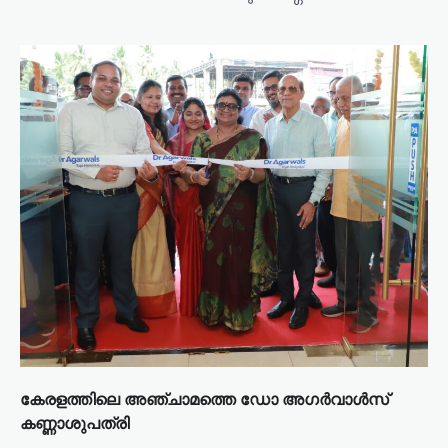
കേരളത്തിലെ അഞ്ചാമത്തെ ഡോ അഗർവാൾസ്
കണ്ണാശുപത്രി