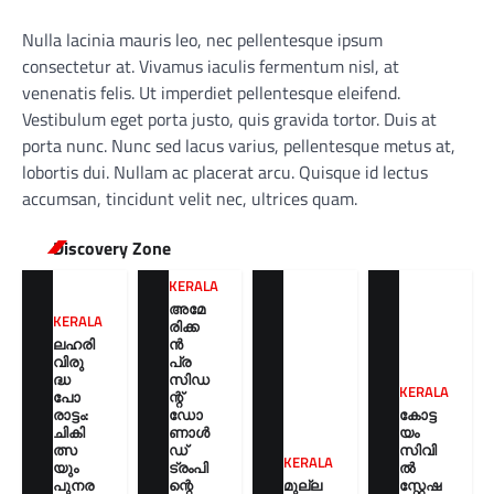
Nulla lacinia mauris leo, nec pellentesque ipsum
consectetur at. Vivamus iaculis fermentum nisl, at
venenatis felis. Ut imperdiet pellentesque eleifend.
Vestibulum eget porta justo, quis gravida tortor. Duis at
porta nunc. Nunc sed lacus varius, pellentesque metus at,
lobortis dui. Nullam ac placerat arcu. Quisque id lectus
accumsan, tincidunt velit nec, ultrices quam.
Discovery Zone
KERALA
അമേ
KERALA
രിക്ക
ലഹരി
ൻ
വിരു
പ്ര
ദ്ധ
സിഡ
KERALA
പോ
ന്റ്
രാട്ടം:
ഡോ
കോട്ട
ചികി
ണാൾ
യം
ത്സ
ഡ്
സിവി
KERALA
യും
ട്രംപി
ൽ
പുനര
ന്റെ
മുല്ല
സ്റ്റേഷ