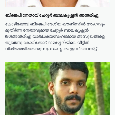
ബിജെപി നേതാവ് ചേറ്റൂർ ബാലകൃഷ്ണൻ അന്തരിച്ചു.
കോഴിക്കോട്. ബിജെപി ദേശീയ കൗൺസിൽ അംഗവും
മുതിർന്ന നേതാവുമായ ചേറ്റുർ ബാലകൃഷ്ണൻ ,
(80)അന്തരിച്ചു വാർദ്ധക്യസഹജമായ അസുഖങ്ങളെ
തുടർന്നു കോഴിക്കോട് ഓമശ്ശേരിയിലെ വീട്ടിൽ
വിശ്രമത്തിലായിരുന്നു. സംസ്കാരം ഇന്ന് വൈകിട്ട്…