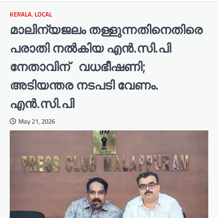
KERALA
,
LOCAL
മാലിന്യജലം തള്ളുന്നതിനെതിരെ
പരാതി നൽകിയ എൻ.സി.പി
നേതാവിന് വധഭീഷണി;
അടിയന്തര നടപടി വേണം.
എൻ.സി.പി
May 21, 2026