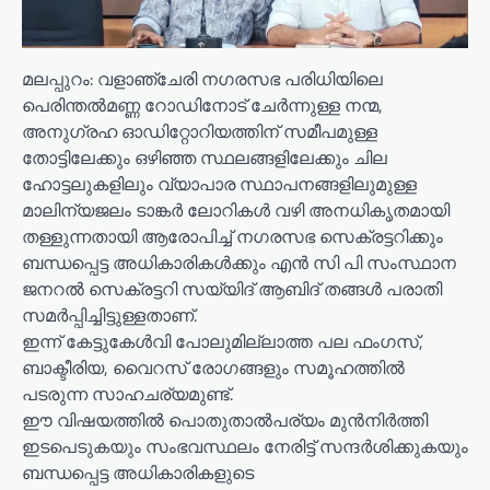
മലപ്പുറം: വളാഞ്ചേരി നഗരസഭ പരിധിയിലെ
പെരിന്തൽമണ്ണ റോഡിനോട് ചേർന്നുള്ള നന്മ,
അനുഗ്രഹ ഓഡിറ്റോറിയത്തിന് സമീപമുള്ള
തോട്ടിലേക്കും ഒഴിഞ്ഞ സ്ഥലങ്ങളിലേക്കും ചില
ഹോട്ടലുകളിലും വ്യാപാര സ്ഥാപനങ്ങളിലുമുള്ള
മാലിന്യജലം ടാങ്കർ ലോറികൾ വഴി അനധികൃതമായി
തള്ളുന്നതായി ആരോപിച്ച് നഗരസഭ സെക്രട്ടറിക്കും
ബന്ധപ്പെട്ട അധികാരികൾക്കും എൻ സി പി സംസ്ഥാന
ജനറൽ സെക്രട്ടറി സയ്യിദ് ആബിദ് തങ്ങൾ പരാതി
സമർപ്പിച്ചിട്ടുള്ളതാണ്.
ഇന്ന് കേട്ടുകേൾവി പോലുമില്ലാത്ത പല ഫംഗസ്,
ബാക്ടീരിയ, വൈറസ് രോഗങ്ങളും സമൂഹത്തിൽ
പടരുന്ന സാഹചര്യമുണ്ട്.
ഈ വിഷയത്തിൽ പൊതുതാൽപര്യം മുൻനിർത്തി
ഇടപെടുകയും സംഭവസ്ഥലം നേരിട്ട് സന്ദർശിക്കുകയും
ബന്ധപ്പെട്ട അധികാരികളുടെ