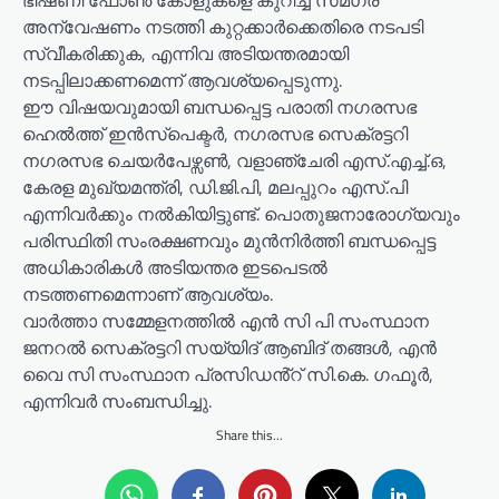
ഭീഷണി ഫോൺ കോളുകളെ കുറിച്ച് സമഗ്ര
അന്വേഷണം നടത്തി കുറ്റക്കാർക്കെതിരെ നടപടി
സ്വീകരിക്കുക, എന്നിവ അടിയന്തരമായി
നടപ്പിലാക്കണമെന്ന് ആവശ്യപ്പെടുന്നു.
ഈ വിഷയവുമായി ബന്ധപ്പെട്ട പരാതി നഗരസഭ
ഹെൽത്ത് ഇൻസ്പെക്ടർ, നഗരസഭ സെക്രട്ടറി
നഗരസഭ ചെയർപേഴ്സൺ, വളാഞ്ചേരി എസ്.എച്ച്.ഒ,
കേരള മുഖ്യമന്ത്രി, ഡി.ജി.പി, മലപ്പുറം എസ്.പി
എന്നിവർക്കും നൽകിയിട്ടുണ്ട്. പൊതുജനാരോഗ്യവും
പരിസ്ഥിതി സംരക്ഷണവും മുൻനിർത്തി ബന്ധപ്പെട്ട
അധികാരികൾ അടിയന്തര ഇടപെടൽ
നടത്തണമെന്നാണ് ആവശ്യം.
വാർത്താ സമ്മേളനത്തിൽ എൻ സി പി സംസ്ഥാന
ജനറൽ സെക്രട്ടറി സയ്യിദ് ആബിദ് തങ്ങൾ, എൻ
വൈ സി സംസ്ഥാന പ്രസിഡൻ്റ് സി.കെ. ഗഫൂർ,
എന്നിവർ സംബന്ധിച്ചു.
Share this...