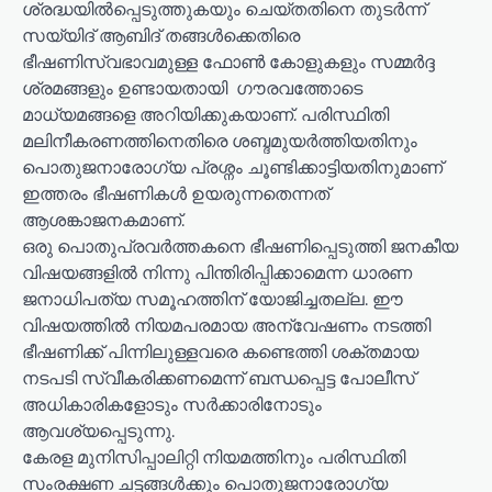
ശ്രദ്ധയിൽപ്പെടുത്തുകയും ചെയ്തതിനെ തുടർന്ന്
സയ്യിദ് ആബിദ് തങ്ങൾക്കെതിരെ
ഭീഷണിസ്വഭാവമുള്ള ഫോൺ കോളുകളും സമ്മർദ്ദ
ശ്രമങ്ങളും ഉണ്ടായതായി ഗൗരവത്തോടെ
മാധ്യമങ്ങളെ അറിയിക്കുകയാണ്. പരിസ്ഥിതി
മലിനീകരണത്തിനെതിരെ ശബ്ദമുയർത്തിയതിനും
പൊതുജനാരോഗ്യ പ്രശ്നം ചൂണ്ടിക്കാട്ടിയതിനുമാണ്
ഇത്തരം ഭീഷണികൾ ഉയരുന്നതെന്നത്
ആശങ്കാജനകമാണ്.
ഒരു പൊതുപ്രവർത്തകനെ ഭീഷണിപ്പെടുത്തി ജനകീയ
വിഷയങ്ങളിൽ നിന്നു പിന്തിരിപ്പിക്കാമെന്ന ധാരണ
ജനാധിപത്യ സമൂഹത്തിന് യോജിച്ചതല്ല. ഈ
വിഷയത്തിൽ നിയമപരമായ അന്വേഷണം നടത്തി
ഭീഷണിക്ക് പിന്നിലുള്ളവരെ കണ്ടെത്തി ശക്തമായ
നടപടി സ്വീകരിക്കണമെന്ന് ബന്ധപ്പെട്ട പോലീസ്
അധികാരികളോടും സർക്കാരിനോടും
ആവശ്യപ്പെടുന്നു.
കേരള മുനിസിപ്പാലിറ്റി നിയമത്തിനും പരിസ്ഥിതി
സംരക്ഷണ ചട്ടങ്ങൾക്കും പൊതുജനാരോഗ്യ