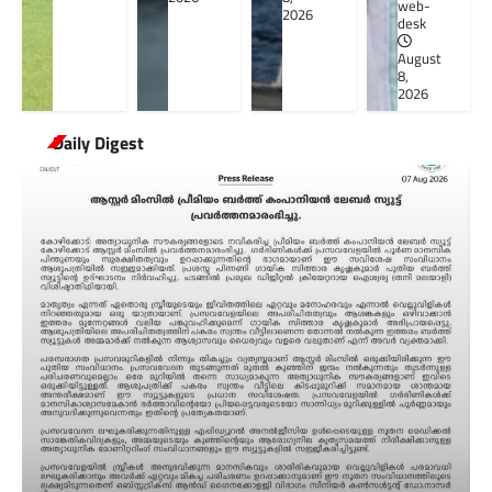
web-
2026
desk
August
8,
2026
Daily Digest