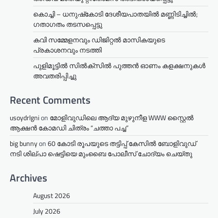
കൊച്ചി – ധനുഷ്‌കോടി ദേശീയപാതയിൽ മണ്ണിടിച്ചിൽ;
ഗതാഗതം തടസപ്പെട്ടു
കവി സമ്മേളനവും ഡിജിറ്റൽ മാസികയുടെ
പ്രകാശനവും നടത്തി
പുളിമൂട്ടിൽ സിൽക്‌സിൽ പുത്തൻ ഓണം കളക്ഷനുകൾ
അവതരിപ്പിച്ചു
Recent Comments
usoydrlgni
on
മോളിവുഡിലെ ആദ്യ മുഴുനീള WWW സ്റ്റൈൽ
ആക്ഷൻ കോമഡി ചിത്രം “ചത്താ പച്ച”
big bunny
on
60 കോടി രൂപയുടെ തട്ടിപ്പ് കേസിൽ ബോളിവുഡ്
നടി ശില്പാ ഷെട്ടിയെ മുംബൈ പോലീസ് ചോദ്യം ചെയ്തു
Archives
August 2026
July 2026