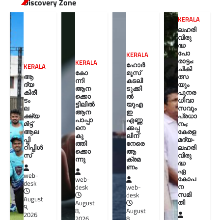
Discovery Zone
KERALA
ലഹരി
വിരു
ദ്ധ
പോ
KERALA
രാട്ടം:
KERALA
ഹോർ
KERALA
ചികി
കോ
മൂസ്
ആ
ത്സ
ന്നി
കടലി
ദ്യ
യും
ആന
ടുക്കി
കിരീ
പുനര
ക്കൊ
ൽ
ടം
ധിവാ
ട്ടിലിൽ
യുഎ
ല
സവും
ആന
ഇ
ക്ഷ്യ
പ്രധാ
പാപ്പാ
എണ്ണ
മിട്ട്
നം;
നെ
ക്കപ്പ
ആല
കേരള
കു
ലിന്
പ്പി
മദ്യ-
ത്തി
നേരെ
റിപ്പിൾ
ലഹരി
ക്കൊ
ആ
സ്
വിരു
ന്നു
ക്രമ
ദ്ധ
ണം
ഏ
web-
കോപ
web-
desk
ന
desk
web-
സമി
desk
August
തി
August
9,
8,
August
2026
2026
8,