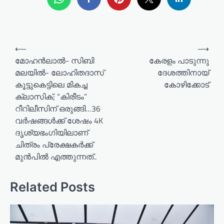
P
⟵
⟶
o
മോഹൻലാൽ- സിബി
കേരളം പാടുന്നു
മലയിൽ- ലോഹിതദാസ്
ദേശത്തിനായ്
s
കൂട്ടുകെട്ടിലെ മികച്ച
കോഴിക്കോട്
t
ക്ലാസിക്‌; “കിരീടം”
n
റീറിലീസിന് ഒരുങ്ങി…36
a
വർഷങ്ങൾക്ക് ശേഷം 4K
ദൃശ്യഭംഗിയിലാണ്
v
ചിത്രം പ്രേക്ഷകർക്ക്
i
മുൻപിൽ എത്തുന്നത്..
g
a
Related Posts
t
i