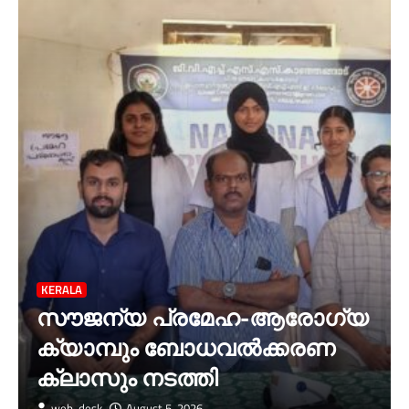
KERALA
സൗജന്യ പ്രമേഹ-ആരോഗ്യ
ക്യാമ്പും ബോധവൽക്കരണ
ക്ലാസും നടത്തി
web-desk
August 5, 2026