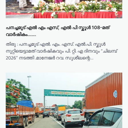
പനച്ചമൂട് എൽ എം എസ്, എൽ പി സ്കൂൾ 108-മത്
വാർഷികം…….
തിരു : പനച്ചമൂട് എൽ. എം. എസ്. എൽ.പി. സ്കൂൾ
നൂറ്റിയെട്ടാമത് വാർഷികവും പി. റ്റി. എ ദിനവും “ചിലമ്പ്
2026” നടത്തി .മാനേജർ റവ. സുശീലന്റെ…