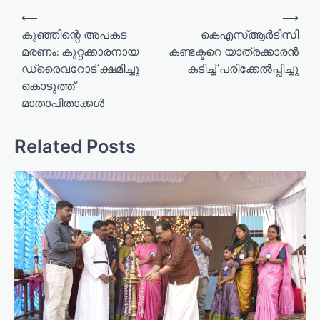
P
⟵
⟶
o
കുഞ്ഞിന്റെ അപകട
കെഎസ്ആര്‍ടിസി
മരണം: കുറ്റക്കാരനായ
കണ്ടക്ടറെ യാത്രക്കാരന്‍
s
ഡ്രൈവറോട് ക്ഷമിച്ചു
കടിച്ച് പരിക്കേല്‍പ്പിച്ചു
t
കൊടുത്ത്
n
മാതാപിതാക്കൾ
a
v
Related Posts
i
g
a
t
i
o
n