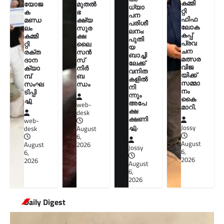
കമ്മി
മുതൽ
യോജ
ധ്യാ
റ്റി
ഭ
ക
പന
ഫിഫ
ക്ഷ്യ
മണ്ഡ
പരിശീ
ലോക
സുര
ലം
ലനം:
കപ്പ്
ക്ഷ
കമ്മി
പുതി
പ്രവ
ലൈ
റ്റി
യ
ചന
സൻ
രക്ത
ബാച്ചി
മത്സര
സ്
ദാന
ലേക്ക്
വിജ
നിർ
ക്യാ
വനിത
യിക്ക്
ബ
മ്പ്
കളിൽ
സമ്മാ
ന്ധം
സംഘ
നി
നം
ടിപ്പി
ന്നും
കൈ
ച്ചു
അപേ
web-
മാറി.
ക്ഷ
desk
ക്ഷണി
web-
ച്ചു.
Jossy
August
desk
6,
August
2026
August
Jossy
6,
6,
2026
2026
August
6,
2026
Daily Digest