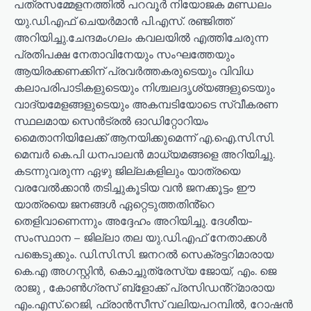
പത്രസമ്മേളനത്തിൽ പറവൂർ നിയോജക മണ്ഡലം
യു.ഡി.എഫ് ചെയർമാൻ പി.എസ്. രഞ്ജിത്ത്
അറിയിച്ചു.ചേന്ദമംഗലം കവലയിൽ എത്തിചേരുന്ന
പ്രതിപക്ഷ നേതാവിനേയും സംഘത്തേയും
ആയിരക്കണക്കിന് പ്രവർത്തകരുടെയും വിവിധ
കലാപരിപാടികളുടെയും നിശ്ചലദൃശ്യങ്ങളുടെയും
വാദ്യമേളങ്ങളുടെയും അകമ്പടിയോടെ സ്വീകരണ
സ്ഥലമായ സെൻട്രൽ ഓഡിറ്റോറിയം
മൈതാനിയിലേക്ക് ആനയിക്കുമെന്ന് എ.ഐ.സി.സി.
മെമ്പർ കെ.പി ധനപാലൻ മാധ്യമങ്ങളെ അറിയിച്ചു.
കടന്നുവരുന്ന ഏഴു ജില്ലകളിലും യാത്രയെ
വരവേൽക്കാൻ തടിച്ചുകൂടിയ വൻ ജനക്കൂട്ടം ഈ
യാത്രയെ ജനങ്ങൾ ഏറ്റെടുത്തതിൻ്റെ
തെളിവാണെന്നും അദ്ദേഹം അറിയിച്ചു. ദേശീയ-
സംസ്ഥാന – ജില്ലാ തല യു.ഡി.എഫ് നേതാക്കൾ
പങ്കെടുക്കും. ഡി.സി.സി. ജനറൽ സെക്രട്ടറിമാരായ
കെ.എ അഗസ്റ്റിൻ, കൊച്ചുത്രേസ്യ ജോയ്, എം. ജെ
രാജു , കോൺഗ്രസ് ബ്ളോക്ക് പ്രസിഡൻ്റ്മാരായ
എം.എസ്.റെജി, ഫ്രാൻസീസ് വലിയപറമ്പിൽ, റോഷൻ