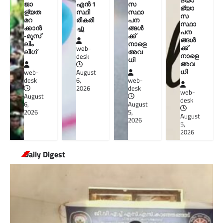
ദ്യാ
ജാ
എന്‍ 1
സ
ഭ്യാ
ള്യത
സ്ഥി
സ്ഥാ
സ
മറ
രീകരി
പന
സ്ഥാ
ക്കാൻ
ച്ചു
ങ്ങൾ
പന
-മുസ്‌
ക്ക്
ങ്ങൾ
ലിം
നാളെ
ക്ക്
web-
ലീഗ്
അവ
നാളെ
desk
ധി
അവ
ധി
web-
August
desk
6,
web-
2026
desk
web-
August
desk
6,
August
2026
5,
August
2026
5,
2026
Daily Digest