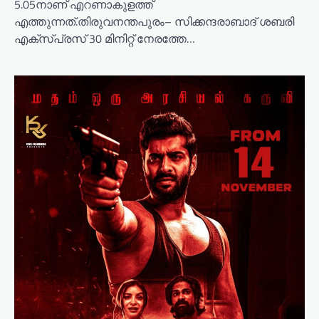
5.05നാണ് എറണാകുളത്ത്
എത്തുന്നത്.തിരുവനന്തപുരം– സിക്കന്ദരാബാദ് ശബരി
എക്സ്പ്രസ് 30 മിനിറ്റ് നേരത്തേ…