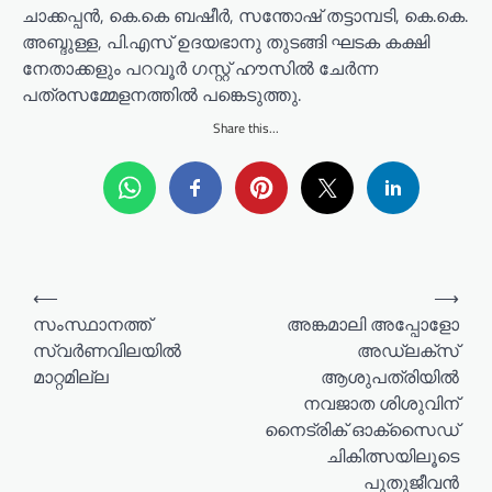
ചാക്കപ്പൻ, കെ.കെ ബഷീർ, സന്തോഷ് തട്ടാമ്പടി, കെ.കെ.
അബ്ദുള്ള, പി.എസ് ഉദയഭാനു തുടങ്ങി ഘടക കക്ഷി
നേതാക്കളും പറവൂർ ഗസ്റ്റ് ഹൗസിൽ ചേർന്ന
പത്രസമ്മേളനത്തിൽ പങ്കെടുത്തു.
Share this...
P
⟵
⟶
o
സംസ്ഥാനത്ത്
അങ്കമാലി അപ്പോളോ
സ്വര്‍ണവിലയില്‍
അഡ്ലക്സ്
s
മാറ്റമില്ല
ആശുപത്രിയിൽ
t
നവജാത ശിശുവിന്
n
നൈട്രിക് ഓക്സൈഡ്
a
ചികിത്സയിലൂടെ
പുതുജീവൻ