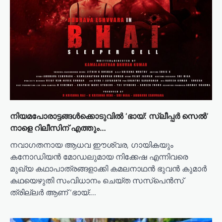
നിയമപോരാട്ടങ്ങൾക്കൊടുവിൽ ‘ഭായ്: സ്ലീപ്പർ സെൽ’
നാളെ റിലീസിന് എത്തും…
നവാഗതനായ ആധവ ഈശ്വര, ഗായികയും
കനോഡിയൻ മോഡലുമായ നിക്കേഷ എന്നിവരെ
മുഖ്യ കഥാപാത്രങ്ങളാക്കി കമലനാഥൻ ഭുവൻ കുമാർ
കഥയെഴുതി സംവിധാനം ചെയ്ത സസ്‌പെൻസ്
ത്രില്ലർ ആണ് ‘ഭായ്:…