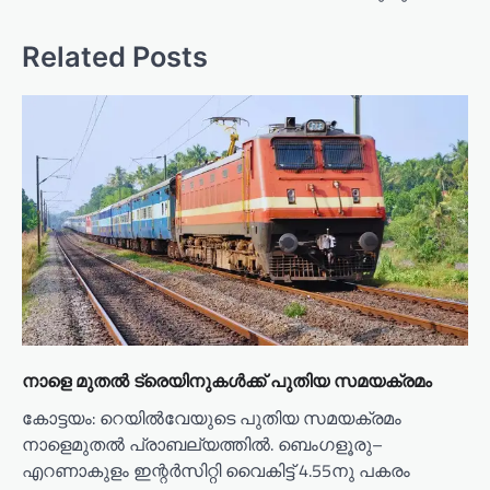
v
i
Related Posts
g
a
t
i
o
n
നാളെ മുതൽ ട്രെയിനുകൾക്ക് പുതിയ സമയക്രമം
കോട്ടയം: റെയിൽവേയുടെ പുതിയ സമയക്രമം
നാളെമുതൽ പ്രാബല്യത്തിൽ. ബെംഗളൂരു–
എറണാകുളം ഇന്റർസിറ്റി വൈകിട്ട് 4.55നു പകരം