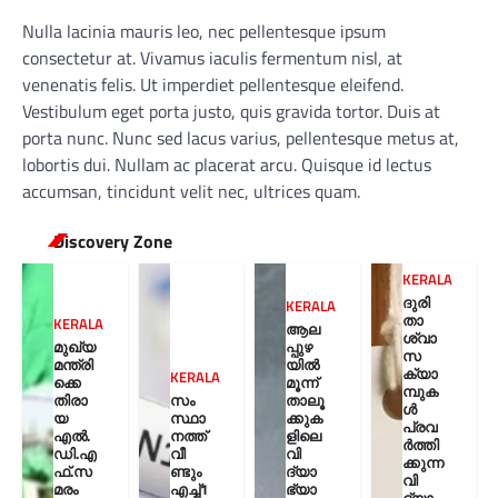
Nulla lacinia mauris leo, nec pellentesque ipsum
consectetur at. Vivamus iaculis fermentum nisl, at
venenatis felis. Ut imperdiet pellentesque eleifend.
Vestibulum eget porta justo, quis gravida tortor. Duis at
porta nunc. Nunc sed lacus varius, pellentesque metus at,
lobortis dui. Nullam ac placerat arcu. Quisque id lectus
accumsan, tincidunt velit nec, ultrices quam.
Discovery Zone
KERALA
ദുരി
KERALA
താ
KERALA
ആല
ശ്വാ
മുഖ്യ
പ്പുഴ
സ
മന്ത്രി
യിൽ
ക്യാ
KERALA
ക്കെ
മൂന്ന്
മ്പുക
തിരാ
സം
താലൂ
ൾ
യ
സ്ഥാ
ക്കുക
പ്രവ
എൽ.
നത്ത്
ളിലെ
ർത്തി
ഡി.എ
വീ
വി
ക്കുന്ന
ഫ്.സ
ണ്ടും
ദ്യാ
വി
മരം
എച്ച്1
ഭ്യാ