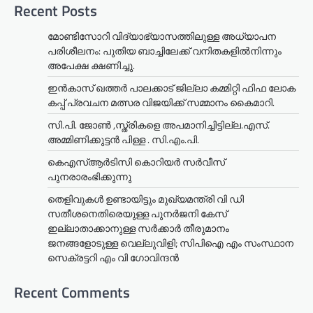
Recent Posts
മോണ്ടിസോറി വിദ്യാഭ്യാസത്തിലുള്ള അധ്യാപന
പരിശീലനം: പുതിയ ബാച്ചിലേക്ക് വനിതകളിൽനിന്നും
അപേക്ഷ ക്ഷണിച്ചു.
ഇൻകാസ് ഖത്തർ പാലക്കാട് ജില്ലാ കമ്മിറ്റി ഫിഫ ലോക
കപ്പ് പ്രവചന മത്സര വിജയിക്ക് സമ്മാനം കൈമാറി.
സി.പി. ജോൺ ,സ്ത്രികളെ അപമാനിച്ചിട്ടില്ല.എസ്.
അമ്മിണിക്കുട്ടൻ പിള്ള . സി.എം.പി.
കെഎസ്ആർടിസി കൊറിയർ സര്‍വീസ്
പുനരാരംഭിക്കുന്നു
തെളിവുകൾ ഉണ്ടായിട്ടും മുഖ്യമന്ത്രി വി ഡി
സതീശനെതിരെയുള്ള പുനർജനി കേസ്
ഇല്ലാതാക്കാനുള്ള സർക്കാർ തീരുമാനം
ജനങ്ങളോടുള്ള വെല്ലുവിളി; സിപിഐ എം സംസ്ഥാന
സെക്രട്ടറി എം വി ഗോവിന്ദൻ
Recent Comments