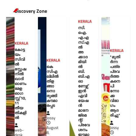
Discovery Zone
KERALA
സി.
ഐ.
എ.എ
സ്.എ
KERALA
ൽ
കോട്ട
KERALA
അ
യം
ക്കാദ
*മുതി
സിവി
KERALA
മിയി
ർന്ന
ൽ
കെ
ൽ
പത്ര
സ്റ്റേഷ
സിഎ
ബി.
പ്രവ
നിൽ
ല്ലിൽ
ബി.എ
ർത്ത
ഖാദി
തിള
ഓ
കനെ
ഓണം
ങ്ങാ
ണേഴ്സ്
പി
മേള
നൊ
ഇൻ
ന്നോ
ഓഗ
രുങ്ങി
ഏവി
ക്ക
സ്റ്റ് 10,
കൗമാ
യേഷ
വിഭാ
11
രപ്പട
ൻ
ഗം
തീയ
മാനേ
ആദ
തികളി
ജ്മെ
രിച്ചു*
ല്‍
Jossy
ന്റ്:
പ്രവേ
August
Jossy
ശനം
web-
8,
ഈമാ
desk