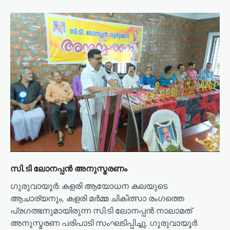
സി.ടി ലോനപ്പൻ അനുസ്മരണം
​ഗുരുവായൂർ: കളരി ആയോധന കലയുടെ
ആചാര്യനും, കളരി മർമ്മ ചികിത്സാ രംഗത്തെ
പ്രഗത്ഭനുമായിരുന്ന സി.ടി ലോനപ്പൻ നാലാമത്
അനുസ്മരണ പരിപാടി സംഘടിപ്പിച്ചു. ഗുരുവായൂർ