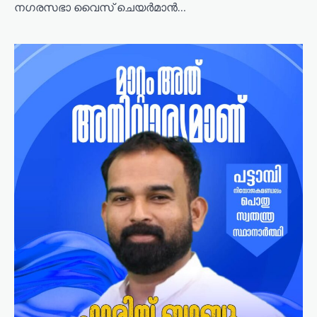
നഗരസഭാ വൈസ് ചെയർമാൻ…