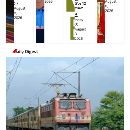
2026
August
സം 12
8,
വരെ
August
2026
8,
2026
Jossy
August
8,
2026
Daily Digest