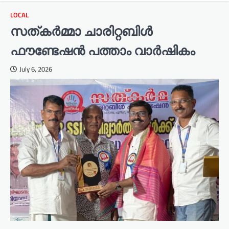
LOCAL
സത്കർമ്മാ ചാരിറ്റബിൾ
ഫൗണ്ടേഷൻ പത്താം വാർഷികം
July 6, 2026