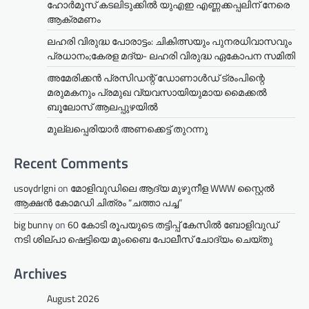
ഹോർമൂസ് കടലിടുക്കിൽ യുഎഇ എണ്ണക്കപ്പലിന് നേരെ
ആക്രമണം
ലഹരി വിരുദ്ധ പോരാട്ടം: ചികിത്സയും പുനരധിവാസവും
പ്രധാനം;കേരള മദ്യ- ലഹരി വിരുദ്ധ ഏകോപന സമിതി
അമേരിക്കൻ പ്രസിഡന്റ് ഡോണാൾഡ് ട്രംപിന്റെ
മരുമകനും പ്രമുഖ വ്യവസായിയുമായ മൈക്കൽ
ബൂലോസ് ആലപ്പുഴയിൽ
മുല്ലപ്പെരിയാര്‍ അണക്കെട്ട് തുറന്നു
Recent Comments
usoydrlgni
on
മോളിവുഡിലെ ആദ്യ മുഴുനീള WWW സ്റ്റൈൽ
ആക്ഷൻ കോമഡി ചിത്രം “ചത്താ പച്ച”
big bunny
on
60 കോടി രൂപയുടെ തട്ടിപ്പ് കേസിൽ ബോളിവുഡ്
നടി ശില്പാ ഷെട്ടിയെ മുംബൈ പോലീസ് ചോദ്യം ചെയ്തു
Archives
August 2026