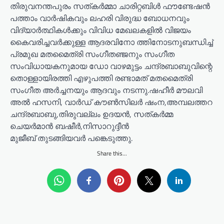
തിരുവനന്തപുരം സത്കർമ്മാ ചാരിറ്റബിൾ ഫൗണ്ടേഷൻ
പത്താം വാർഷികവും ലഹരി വിരുദ്ധ ബോധനവും
വിദ്യാർത്ഥികൾക്കും വിവിധ മേഖലകളിൽ വിജയം
കൈവരിച്ചവർക്കുള്ള ആദരവിനോ ത്തിനോടനുബന്ധിച്ച്
പ്രമുഖ മതമൈത്രി സംഗീതഞ്ജനും സംഗീത
സംവിധായകനുമായ ഡോ വാഴമുട്ടം ചന്ദ്രബാബുവിന്റെ
തൊള്ളായിരത്തി എഴുപത്തി രണ്ടാമത് മതമൈത്രി
സംഗീത അർച്ചനയും ആദവും നടന്നു.ഷഹീർ മൗലവി
അൽ ഹസനി, വാർഡ് കൗൺസിലർ ഷംന,അമ്പലത്തറ
ചന്ദ്രബാബു,തിരുവല്ലം ഉദയൻ, സത്കർമ്മ
ചെയർമാൻ ബഷീർ,നിസാറുദ്ദീൻ
മുജീബ് തുടങ്ങിയവർ പങ്കെടുത്തു.
Share this...