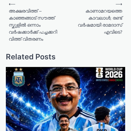
P
⟵
⟶
o
അക്ഷരവിത്ത് –
കാണാമറയത്തെ
കാഞ്ഞങ്ങാട് സൗത്ത്
കാവലാൾ; രണ്ട്
s
സ്കൂളിൽ ഒന്നാം
വർഷമായി രാമദാസ്
t
വർഷക്കാർക്ക് പച്ചക്കറി
എവിടെ?
n
വിത്ത് വിതരണം
a
v
Related Posts
i
g
a
t
i
o
n