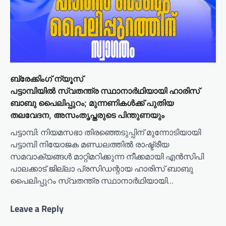
ബ്രേക്കിംഗ് ന്യൂസ്
പട്ടാമ്പിയിൽ സ്വതന്ത്ര സ്ഥാനാർഥിയായി ഹാരിസ്
ബാബു പൈലിപ്പുറം; മുന്നണികൾക്ക് പുതിയ
തലവേദന, അസംതൃപ്തരുടെ പിന്തുണയും
പട്ടാമ്പി: നിയമസഭാ തിരഞ്ഞെടുപ്പിന് മുന്നോടിയായി
പട്ടാമ്പി നിയോജക മണ്ഡലത്തിൽ രാഷ്ട്രീയ
സമവാക്യങ്ങൾ മാറ്റിമറിക്കുന്ന നീക്കമായി എൻസിപി
പാലക്കാട് ജില്ലാ പ്രസിഡന്റായ ഹാരിസ് ബാബു
പൈലിപ്പുറം സ്വതന്ത്ര സ്ഥാനാർഥിയായി…
Leave a Reply