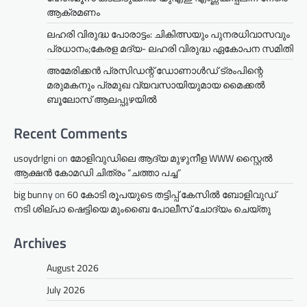
ആക്രമണം
ലഹരി വിരുദ്ധ പോരാട്ടം: ചികിത്സയും പുനരധിവാസവും
പ്രധാനം;കേരള മദ്യ- ലഹരി വിരുദ്ധ ഏകോപന സമിതി
അമേരിക്കൻ പ്രസിഡന്റ് ഡോണാൾഡ് ട്രംപിന്റെ
മരുമകനും പ്രമുഖ വ്യവസായിയുമായ മൈക്കൽ
ബൂലോസ് ആലപ്പുഴയിൽ
Recent Comments
usoydrlgni
on
മോളിവുഡിലെ ആദ്യ മുഴുനീള WWW സ്റ്റൈൽ
ആക്ഷൻ കോമഡി ചിത്രം “ചത്താ പച്ച”
big bunny
on
60 കോടി രൂപയുടെ തട്ടിപ്പ് കേസിൽ ബോളിവുഡ്
നടി ശില്പാ ഷെട്ടിയെ മുംബൈ പോലീസ് ചോദ്യം ചെയ്തു
Archives
August 2026
July 2026