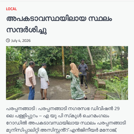
LOCAL
അപകടാവസ്ഥയിലായ സ്ഥലം
സന്ദർശിച്ചു
July 4, 2026
പരപ്പനങ്ങാടി : പരപ്പനങ്ങാടി നഗരസഭ ഡിവിഷൻ 29
ലെ പള്ളിപ്പുറം – എ യു പി സ്‌കൂൾ ചെറമംഗലം
റോഡിൽ അപകടാവസ്ഥയിലായ സ്ഥലം പരപ്പനങ്ങാടി
മുനിസിപ്പാലിറ്റി അസിസ്റ്റൻ്റ് എൻജിനീയർ മനോജ്,