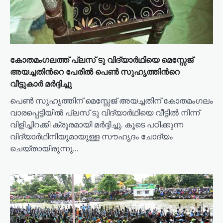
കോതമംഗലത്ത് പ്ലസ് ടു വിദ്യാർഥിയെ മെസ്സേജ്
അയച്ചതിൻറെ പേരിൽ പെൺ സുഹൃത്തിൻറെ
വീട്ടുകാർ മർദ്ദിച്ചു
പെൺ സുഹൃത്തിന് മെസ്സേജ് അയച്ചതിന് കോതമംഗലം
വാരപ്പെട്ടിയിൽ പ്ലസ് ടു വിദ്യാർഥിയെ വീട്ടിൽ നിന്ന്
വിളിച്ചിറക്കി ക്രൂരമായി മർദ്ദിച്ചു. കൂടെ പഠിക്കുന്ന
വിദ്യാർഥിനിയുമായുള്ള സൗഹൃദം ചോദ്യം
ചെയ്തായിരുന്നു…