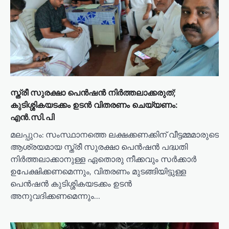
സ്ത്രീ സുരക്ഷാ പെൻഷൻ നിർത്തലാക്കരുത്;
കുടിശ്ശികയടക്കം ഉടൻ വിതരണം ചെയ്യണം:
എൻ.സി.പി
മലപ്പുറം: സംസ്ഥാനത്തെ ലക്ഷക്കണക്കിന് വീട്ടമ്മമാരുടെ
ആശ്രയമായ സ്ത്രീ സുരക്ഷാ പെൻഷൻ പദ്ധതി
നിർത്തലാക്കാനുള്ള ഏതൊരു നീക്കവും സർക്കാർ
ഉപേക്ഷിക്കണമെന്നും, വിതരണം മുടങ്ങിയിട്ടുള്ള
പെൻഷൻ കുടിശ്ശികയടക്കം ഉടൻ
അനുവദിക്കണമെന്നും…