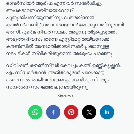
ഓവർസിയർ ആരിഫ എന്നിവർ സന്ദർശിച്ചു.
അപകടാവസ്ഥയിലായ റോഡ്
പുതുക്കിപണിയുന്നതിനും ഡ്രെയിനേജ്
കവർസ്ലാബിട്ട് ഗതാഗത യോഗ്യമാക്കുന്നതിനുമായി
അസി. എൻജിനിയർ സ്ഥലം അളന്നു തിട്ടപ്പെടുത്തി.
അടുത്ത ദിവസം തന്നെ എസ്റ്റിമേറ്റ് തയ്യാറാക്കി
കൗൺസിൽ അനുമതിക്കായി സമർപ്പിക്കാനുള്ള
നടപടികൾ സ്വീകരിക്കുമെന്ന് അദ്ദേഹം പറഞ്ഞു .
ഡിവിഷൻ കൗൺസിലർ കേലച്ചം കണ്ടി ഉണ്ണികൃഷ്ണൻ,
എം സിദ്ധാർത്ഥൻ, അജിത് കുമാർ പാലക്കാട്ട്,
ഫൈസൽ, രാജീവൻ കേലച്ചം കണ്ടി എന്നിവരും
സന്ദർശന സംഘത്തിലുണ്ടായിരുന്നു
Share this...