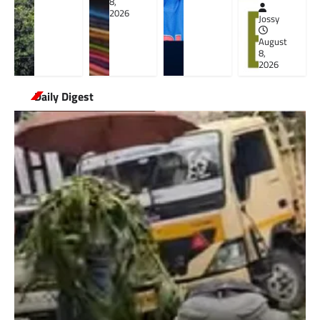
8,
2026
Jossy
August
8,
2026
Daily Digest