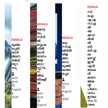
KERALA
സി.
ഐ.
എ.എ
സ്.എ
KERALA
ൽ
കോട്ട
അ
യം
ക്കാദ
സിവി
KERALA
മിയി
KERALA
ൽ
കെ
ൽ
മുല്ല
സ്റ്റേഷ
സിഎ
ബി.
പ്പെരി
നിൽ
ല്ലിൽ
ബി.എ
യാര്‍
ഖാദി
തിള
ഓ
അണ
ഓണം
ങ്ങാ
ണേഴ്സ്
ക്കെട്ട്
മേള
നൊ
ഇൻ
തുറ
ഓഗ
രുങ്ങി
ഏവി
ന്നു
സ്റ്റ് 10,
കൗമാ
യേഷ
11
രപ്പട
ൻ
തീയ
മാനേ
web-
തികളി
ജ്മെ
desk
ല്‍
Jossy
ന്റ്:
പ്രവേ
August
August
ശനം
8,
web-
8,
ഈമാ
2026
desk
2026
സം 12
വരെ
August