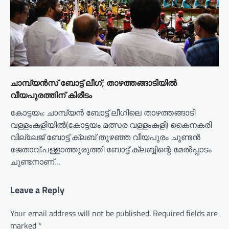
ചാമ്പ്യൻസ് ബോട്ട് ലീഗ്; താഴത്തങ്ങാടിയിൽ
വീയപുരത്തിന് കിരീടം
കോട്ടയം: ചാമ്പ്യൻ ബോട്ട് ലീഗിലെ താഴത്തങ്ങാടി
വള്ളംകളിയിൽ(കോട്ടയം മത്സര വള്ളംകളി) കൈനകരി
വില്ലേജ് ബോട്ട് ക്ലബ് തുഴഞ്ഞ വീയപുരം ചുണ്ടൻ
ജേതാവ്.പള്ളാത്തുരുത്തി ബോട്ട് ക്ലബ്ബിന്റെ മേൽപ്പാടം
ചുണ്ടനാണ്…
Leave a Reply
Your email address will not be published.
Required fields are
marked
*