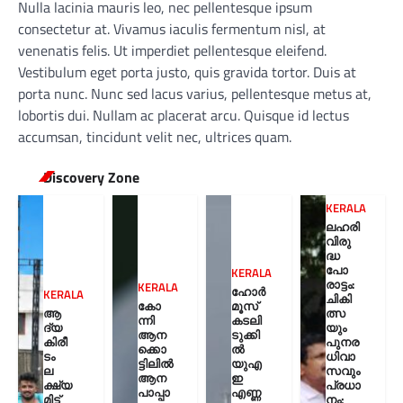
Nulla lacinia mauris leo, nec pellentesque ipsum
consectetur at. Vivamus iaculis fermentum nisl, at
venenatis felis. Ut imperdiet pellentesque eleifend.
Vestibulum eget porta justo, quis gravida tortor. Duis at
porta nunc. Nunc sed lacus varius, pellentesque metus at,
lobortis dui. Nullam ac placerat arcu. Quisque id lectus
accumsan, tincidunt velit nec, ultrices quam.
Discovery Zone
KERALA
ലഹരി
വിരു
ദ്ധ
പോ
KERALA
രാട്ടം:
KERALA
ഹോർ
KERALA
ചികി
കോ
മൂസ്
ആ
ത്സ
ന്നി
കടലി
ദ്യ
യും
ആന
ടുക്കി
കിരീ
പുനര
ക്കൊ
ൽ
ടം
ധിവാ
ട്ടിലിൽ
യുഎ
ല
സവും
ആന
ഇ
ക്ഷ്യ
പ്രധാ
പാപ്പാ
എണ്ണ
മിട്ട്
നം;