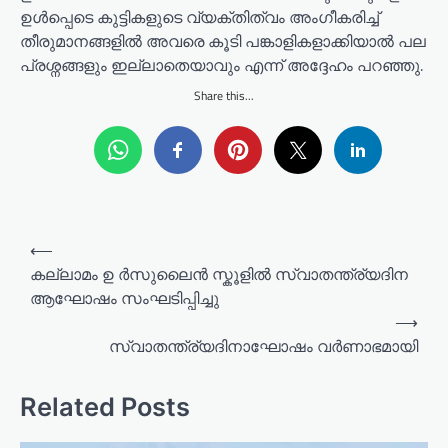
ഉൾപ്പെടെ കുട്ടികളുടെ വ്യക്തിത്വം അംഗീകരിച്ച്
തീരുമാനങ്ങളിൽ അവരെ കൂടി പങ്കാളികളാക്കിയാൽ പല
പ്രശ്നങ്ങളും ഇല്ലാതെയാവും എന്ന് അദ്ദേഹം പറഞ്ഞു.
Share this...
P
⟵
o
കല്ലാമം ഉ ർസുലൈന്‍ സ്കൂളിൽ സ്വാതന്ത്ര്യദിന
ആഘോഷം സംഘടിപ്പിച്ചു
s
⟶
t
സ്വാതന്ത്ര്യദിനാഘോഷം വർണാഭമായി
n
a
Related Posts
v