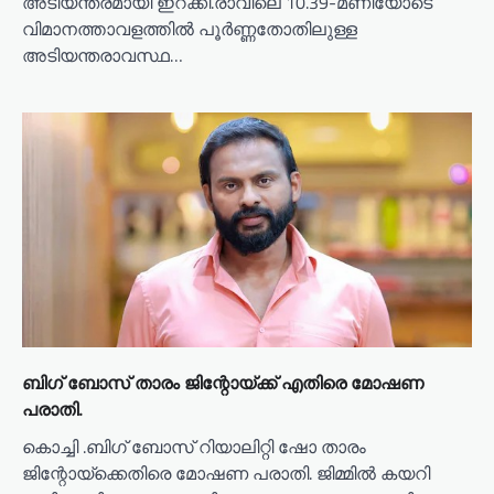
അടിയന്തരമായി ഇറക്കി.രാവിലെ 10.39-മണിയോടെ
വിമാനത്താവളത്തില്‍ പൂര്‍ണ്ണതോതിലുള്ള
അടിയന്തരാവസ്ഥ…
ബിഗ് ബോസ് താരം ജിന്റോയ്ക്ക് എതിരെ മോഷണ
പരാതി.
കൊച്ചി .ബിഗ് ബോസ് റിയാലിറ്റി ഷോ താരം
ജിന്റോയ്ക്കെതിരെ മോഷണ പരാതി. ജിമ്മിൽ കയറി