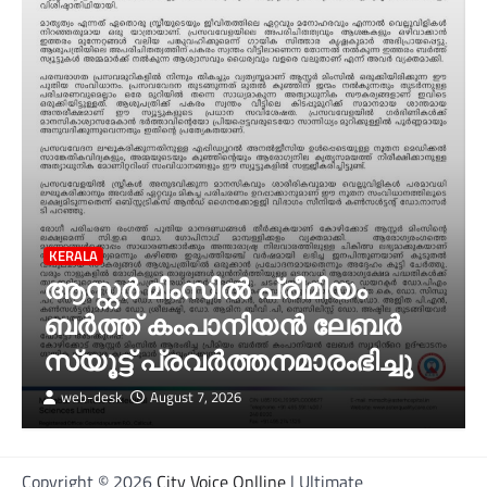
KERALA
ആസ്റ്റർ മിംസിൽ പ്രീമിയം
ബർത്ത് കംപാനിയൻ ലേബർ
സ്യൂട്ട് പ്രവർത്തനമാരംഭിച്ചു
web-desk
August 7, 2026
Copyright © 2026
City Voice Onlline
| Ultimate