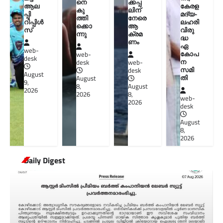
നെ
ക്കപ്പ
ആല
കേരള
കു
ലിന്
പ്പി
മദ്യ-
ത്തി
നേരെ
റിപ്പിൾ
ലഹരി
ക്കൊ
ആ
സ്
വിരു
ന്നു
ക്രമ
ദ്ധ
ണം
ഏ
web-
കോപ
web-
desk
ന
desk
web-
സമി
desk
August
തി
August
9,
8,
August
2026
2026
8,
web-
2026
desk
August
8,
2026
Daily Digest