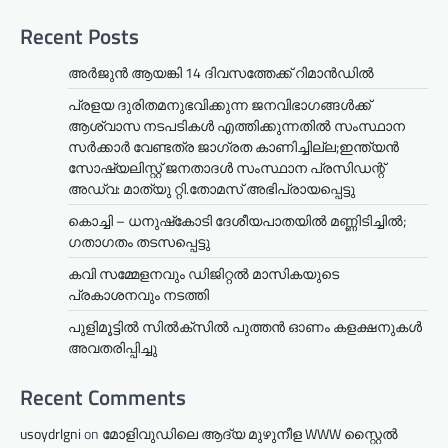
Recent Posts
അര്‍ജുന്‍ ആയങ്കി 14 ദിവസത്തേക്ക് റിമാന്‍ഡില്‍
പ്രളയ ദുരിതമനുഭവിക്കുന്ന ജനവിഭാഗങ്ങൾക്ക്
ആശ്വാസ നടപടികൾ എത്തിക്കുന്നതിൽ സംസ്ഥാന
സർക്കാർ വേണ്ടത്ര ജാഗ്രത കാണിച്ചില്ല;ഇന്ത്യൻ
സോഷ്യലിസ്റ്റ് ജനതാദൾ സംസ്ഥാന പ്രസിഡന്റ്
അഡ്വ: മാത്യു റ്റി.തോമസ് അഭിപ്രായപ്പെട്ടു
കൊച്ചി – ധനുഷ്‌കോടി ദേശീയപാതയിൽ മണ്ണിടിച്ചിൽ;
ഗതാഗതം തടസപ്പെട്ടു
കവി സമ്മേളനവും ഡിജിറ്റൽ മാസികയുടെ
പ്രകാശനവും നടത്തി
പുളിമൂട്ടിൽ സിൽക്‌സിൽ പുത്തൻ ഓണം കളക്ഷനുകൾ
അവതരിപ്പിച്ചു
Recent Comments
usoydrlgni
on
മോളിവുഡിലെ ആദ്യ മുഴുനീള WWW സ്റ്റൈൽ