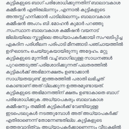
കുട്ടികളുടെ ബാഗ് പരിശോധിക്കുന്നതിന് ബാലാവകാശ
കമ്മീഷൻ എതിരല്ലന്നും ,എന്നാൽ കുട്ടികളുടെ
അന്തസ്സ് ഹനിക്കാൻ പാടില്ലെന്നും ബാലാവകാശ
കമ്മീഷൻ അംഗം ബി .മോഹൻ കുമാർ പറഞ്ഞു
.സംസ്ഥാന ബാലവകാശ കമ്മീഷൻ വയനാട്
ജില്ലയിലെ സ്കൂളിലെ അധ്യാപകർക്കായി സംഘടിപ്പിച്ച
ഏകദിന പരിശീലന പരിപാടി മീനങ്ങാടി പഞ്ചായത്തിൽ
ഉദ്ഘാടനം ചെയ്യുകയായിരുന്നു അദ്ദേഹം. മറ്റു
കുട്ടികളുടെ മുന്നിൽ വച്ച് ബാഗിലുള്ള സാധനങ്ങൾ
പുറത്തെടുത്ത് പരിശോദിക്കുന്നത് പലതരത്തിൽ
കുട്ടികൾക്ക് അഭിമാനക്ഷതം ഉണ്ടാക്കാൻ
സാധ്യതയുണ്ട് .ഇത്തരത്തിൽ പരാതി ലഭിച്ചത്
കൊണ്ടാണ് അത് വിലക്കുന്ന ഉത്തരമുണ്ടായത്.
കുട്ടികളുടെ അഭിമാനത്തിന് ക്ഷതം ഉണ്ടാകാതെ ബാഗ്
പരിശോധിക്കുക .അധ്യാപകരും ബാലവകാശ
കമ്മീഷനും തമ്മിൽ കുട്ടികൾക്ക് വേണ്ടിയുള്ള
ഇടപെടലുകൾ നടത്തുമ്പോൾ അത് അധ്യാപകർക്ക്
എതിരാണെന്ന് തോന്നേണ്ടതില്ല .കുട്ടികളുടെ
ഉത്തരവാദിത്വം അധ്യാപകർക്കാണെന്നും വീടുകളിൽ