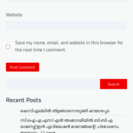
Website
Save my name, email, and website in this browser for
the next time I comment.
Search
Recent Posts
കെസിഎല്ലിൽ തിളങ്ങാനൊരുങ്ങി കൗമാരപ്പട
സി.ഐ.എ.എസ്.എൽ അക്കാദമിയിൽ ബി.ബി.എ
ഓണേഴ്സ് ഇൻ ഏവിയേഷൻ മാനേജ്മെന്റ്: പ്രവേശനം
ഈമാസം 12 വരെ