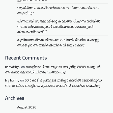
*മുതിർന്ന പത്രപ്രവർത്തകനെ പിന്നോക്ക വിഭാഗം
ആദരിച്ചു*
പിണറായി സർക്കാരിന്റെ കാലത്ത് പി.എസ്.സിയിൽ
നടന്ന ക്രമക്കേടുകൾ അന്വേഷിക്കാനൊരുങ്ങി
ക്രൈംബ്രാഞ്ച്
മുഖ്യമന്ത്രിക്കെതിരെ സോഷ്യൽ മീഡിയ പോസ്റ്റ്;
അർജുൻ ആയങ്കിക്കെതിരെ വീണ്ടും കേസ്
Recent Comments
usoydrlgni
on
മോളിവുഡിലെ ആദ്യ മുഴുനീള WWW സ്റ്റൈൽ
ആക്ഷൻ കോമഡി ചിത്രം “ചത്താ പച്ച”
big bunny
on
60 കോടി രൂപയുടെ തട്ടിപ്പ് കേസിൽ ബോളിവുഡ്
നടി ശില്പാ ഷെട്ടിയെ മുംബൈ പോലീസ് ചോദ്യം ചെയ്തു
Archives
August 2026