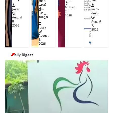
നാട്
ചാരി
August
റ്റി –
Jossy
web-
7,
പാച്ച
desk
2026
ല്ലൂർ
August
8,
August
2026
7,
Jossy
2026
August
8,
2026
Daily Digest