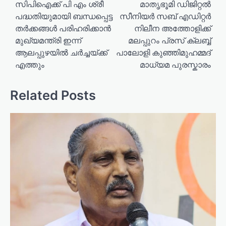
o
സിപിഐക്ക് പി എം ശ്രീ
മാതൃഭൂമി ഡിജിറ്റൽ
പദ്ധതിയുമായി ബന്ധപ്പെട്ട
സീനിയർ സബ് എഡിറ്റർ
s
തർക്കങ്ങൾ പരിഹരിക്കാൻ
നിലീന അത്തോളിക്ക്
t
മുഖ്യമന്ത്രി ഇന്ന്
മലപ്പുറം പ്രസ് ക്ലബ്ബ്
n
ആലപ്പുഴയിൽ ചർച്ചയ്ക്ക്
പാലോളി കുഞ്ഞിമുഹമ്മദ്
a
എത്തും
മാധ്യമ പുരസ്കാരം
v
Related Posts
i
g
a
t
i
o
n