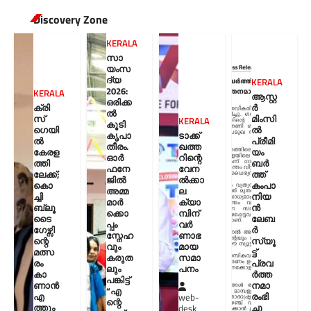
Discovery Zone
KERALA
സാ
യംസ
ദ്യ
KERALA
2026:
KERALA
ആസ്റ്റ
ഒരിക്ക
ക്രി
ർ
ൽ
സ്
മിംസി
KERALA
കൂടി
ഗെയി
ൽ
കൃപാ
ടാക്ക്
ൽ
പ്രീമി
തീരം.
ഖത്ത
കേരള
യം
ഓർ
റിന്റെ
ത്തി
ബർ
ഫനേ
വേന
ലേക്ക്;
ത്ത്
ജിൽ
ൽക്കാ
കൊ
കംപാ
അമ്മ
ല
ച്ചി
നിയ
മാർ
ക്യാ
ബ്ലൂ
ൻ
ക്കൊ
മ്പിന്
ടൈ
ലേബ
പ്പം
വർ
ഗേഴ്സി
ർ
സ്നേഹ
ണാഭ
ന്റെ
സ്യൂ
വും
മായ
മത്സ
ട്ട്
കരുത
സമാ
രം
പ്രവ
ലും
പനം
കാ
ർത്ത
പങ്കിട്ട്
ണാൻ
നമാ
“എ
എ
രംഭി
web-
ന്റെ
ത്തും
ച്ചു
desk