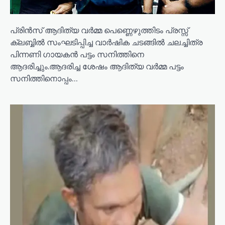
പ്രിൻസ് ആദിത്യ വർമ്മ പെണ്ണെഴുത്തിടം പ്രസ്സ്
ക്ലബ്ബിൽ സംഘടിപ്പിച്ച വാർഷിക ചടങ്ങിൽ ചലച്ചിത്ര
പിന്നണി ഗായകൻ പട്ടം സനിത്തിനെ
ആദരിച്ചും.ആദരിച്ച ശേഷം ആദിത്യ വർമ്മ പട്ടം
സനിത്തിനൊപ്പം…