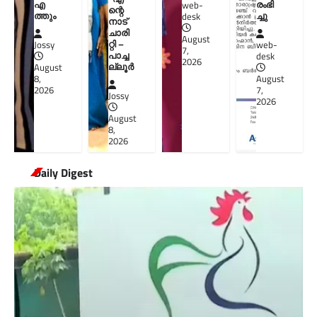
എ
രംഭി
web-
ന്റെ
ത്തും
ച്ചു
desk
നാട്
ചാരി
August
റ്റി –
Jossy
web-
7,
പാച്ച
desk
2026
ല്ലൂർ
August
8,
August
2026
7,
Jossy
2026
August
8,
2026
Daily Digest