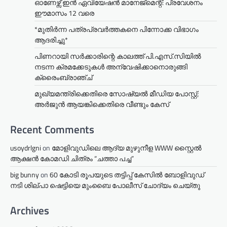
ഓണേഴ്സ് ഇൻ ഏവിയേഷൻ മാനേജ്മെന്റ്: പ്രവേശനം
ഈമാസം 12 വരെ
*മുതിർന്ന പത്രപ്രവർത്തകനെ പിന്നോക്ക വിഭാഗം
ആദരിച്ചു*
പിണറായി സർക്കാരിന്റെ കാലത്ത് പി.എസ്.സിയിൽ
നടന്ന ക്രമക്കേടുകൾ അന്വേഷിക്കാനൊരുങ്ങി
ക്രൈംബ്രാഞ്ച്
മുഖ്യമന്ത്രിക്കെതിരെ സോഷ്യൽ മീഡിയ പോസ്റ്റ്;
അർജുൻ ആയങ്കിക്കെതിരെ വീണ്ടും കേസ്
Recent Comments
usoydrlgni
on
മോളിവുഡിലെ ആദ്യ മുഴുനീള WWW സ്റ്റൈൽ
ആക്ഷൻ കോമഡി ചിത്രം “ചത്താ പച്ച”
big bunny
on
60 കോടി രൂപയുടെ തട്ടിപ്പ് കേസിൽ ബോളിവുഡ്
നടി ശില്പാ ഷെട്ടിയെ മുംബൈ പോലീസ് ചോദ്യം ചെയ്തു
Archives