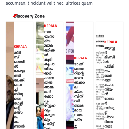
accumsan, tincidunt velit nec, ultrices quam.
Discovery Zone
KERALA
സാ
യംസ
ദ്യ
KERALA
2026:
KERALA
ആസ്റ്റ
ഒരിക്ക
ക്രി
ർ
ൽ
സ്
മിംസി
KERALA
കൂടി
ഗെയി
ൽ
കൃപാ
ടാക്ക്
ൽ
പ്രീമി
തീരം.
ഖത്ത
കേരള
യം
ഓർ
റിന്റെ
ത്തി
ബർ
ഫനേ
വേന
ലേക്ക്;
ത്ത്
ജിൽ
ൽക്കാ
കൊ
കംപാ
അമ്മ
ല
ച്ചി
നിയ
മാർ
ക്യാ
ബ്ലൂ
ൻ
ക്കൊ
മ്പിന്
ടൈ
ലേബ
പ്പം
വർ
ഗേഴ്സി
ർ
സ്നേഹ
ണാഭ
ന്റെ
സ്യൂ
വും
മായ
മത്സ
ട്ട്
കരുത
സമാ
രം
പ്രവ
ലും
പനം
കാ
ർത്ത
പങ്കിട്ട്
ണാൻ
നമാ
“എ