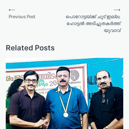
P
⟵
⟶
o
Previous Post
പൊറോട്ടയ്ക്ക് ചൂട് ഇല്ല;
ഹോട്ടൽ അടിച്ചുതകർത്ത്
s
യുവാവ്
t
n
Related Posts
a
v
i
g
a
t
i
o
n