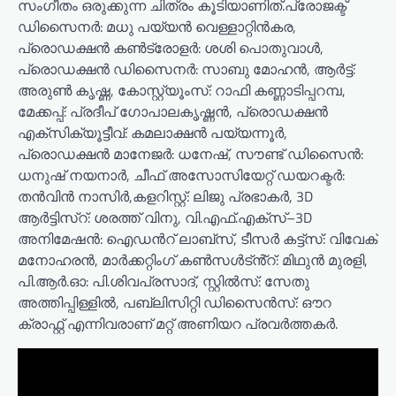
സംഗീതം ഒരുക്കുന്ന ചിത്രം കൂടിയാണിത്.പ്രോജക്ട്
ഡിസൈനർ: മധു പയ്യൻ വെള്ളാറ്റിൻകര,
പ്രൊഡക്ഷൻ കൺട്രോളർ: ശശി പൊതുവാൾ,
പ്രൊഡക്ഷൻ ഡിസൈനർ: സാബു മോഹൻ, ആർട്ട്:
അരുൺ കൃഷ്ണ, കോസ്റ്റ്യൂംസ്: റാഫി കണ്ണാടിപ്പറമ്പ,
മേക്കപ്പ്: പ്രദീപ് ഗോപാലകൃഷ്ണൻ, പ്രൊഡക്ഷൻ
എക്സിക്യൂട്ടീവ്: കമലാക്ഷൻ പയ്യന്നൂർ,
പ്രൊഡക്ഷൻ മാനേജർ: ധനേഷ്, സൗണ്ട് ഡിസൈൻ:
ധനുഷ് നയനാർ, ചീഫ് അസോസിയേറ്റ് ഡയറക്ടർ:
തൻവിൻ നാസിർ,കളറിസ്റ്റ്: ലിജു പ്രഭാകർ, 3D
ആർട്ടിസ്റ്: ശരത്ത് വിനു, വി.എഫ്.എക്സ്–3D
അനിമേഷൻ: ഐഡൻറ് ലാബ്സ്, ടീസർ കട്ട്സ്: വിവേക്
മനോഹരൻ, മാർക്കറ്റിംഗ് കൺസൾട്ൻ്റ്: മിഥുൻ മുരളി,
പി.ആർ.ഓ: പി.ശിവപ്രസാദ്, സ്റ്റിൽസ്: സേതു
അത്തിപ്പിള്ളിൽ, പബ്ലിസിറ്റി ഡിസൈൻസ്: ഔറ
ക്രാഫ്റ്റ് എന്നിവരാണ് മറ്റ് അണിയറ പ്രവർത്തകർ.