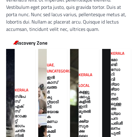
Vestibulum eget porta justo, quis gravida tortor. Duis at
porta nunc. Nunc sed lacus varius, pellentesque metus at,
lobortis dui. Nullam ac placerat arcu. Quisque id lectus
accumsan, tincidunt velit nec, ultrices quam.
Discovery Zone
KERALA
മോ
ണ്ടി
UAE
,
സോ
UNCATEGORIZED
റി
KERALA
ഇൻ
വി
,
കാസ്
ദ്യാ
LOCAL
ഖത്ത
ഭ്യാ
KERALA
കള്ളു
ർ
സ
സ്‌പേ
ഷാപ്പു
കു
ത്തി
സ്
കളിൽ
റ്റ്യാടി
ലുള്ള
എക്‌
ഇനി
നി
അ
സ്
മുതൽ
യോജ
ധ്യാ
റോക്ക
ഭ
ക
പന
റ്റ്
ക്ഷ്യ
മണ്ഡ
പരിശീ
ഭാഗം
സുര
ലം
ലനം:
ചന്ദ്ര
ക്ഷ
കമ്മി
പുതി
നില്‍
ലൈ
റ്റി