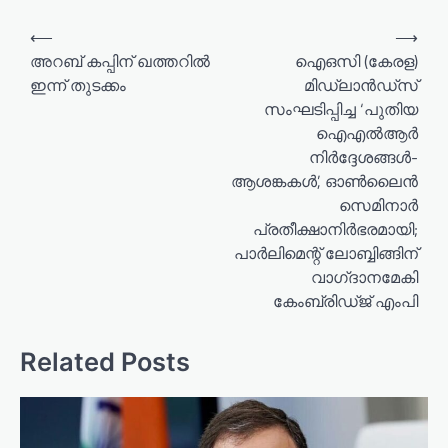
P
⟵
⟶
o
അറബ് കപ്പിന് ഖത്തറിൽ
ഐഒസി (കേരള)
ഇന്ന് തുടക്കം
മിഡ്‌ലാൻഡ്‌സ്
s
സംഘടിപ്പിച്ച ‘പുതിയ
t
ഐഎൽആർ
n
നിർദ്ദേശങ്ങൾ-
a
ആശങ്കകൾ’, ഓൺലൈൻ
സെമിനാർ
v
പ്രതീക്ഷാനിർഭരമായി;
i
പാർലിമെന്റ് ലോബ്ബിങ്ങിന്
g
വാഗ്‌ദാനമേകി
കേംബ്രിഡ്ജ് എംപി
a
t
Related Posts
i
o
n