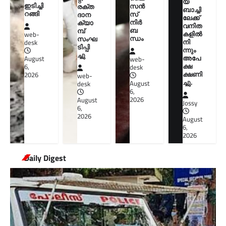
യ
ഇടിച്ചി
സൻ
രക്ത
ബാച്ചി
റങ്ങി
സ്
ദാന
ലേക്ക്
നിർ
ക്യാ
വനിത
ബ
മ്പ്
കളിൽ
web-
ന്ധം
സംഘ
നി
desk
ടിപ്പി
ന്നും
ച്ചു
അപേ
August
web-
ക്ഷ
6,
desk
ക്ഷണി
2026
web-
ച്ചു.
August
desk
6,
2026
August
Jossy
6,
2026
August
6,
2026
Daily Digest