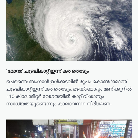
‘മോന്ത’ ചുഴലികാറ്റ് ഇന്ന് കര തൊടും
ചെന്നൈ: ബംഗാൾ ഉൾക്കടലിൽ രൂപം കൊണ്ട ‘മോന്ത’
ചുഴലികാറ്റ് ഇന്ന് കര തൊടും. മഴയ്ക്കൊപ്പം മണിക്കൂറിൽ
110 കിലോമീറ്റർ വേഗതയിൽ കാറ്റ് വീശാനും
സാധ്യതയുണ്ടെന്നും കാലാവസ്ഥ നിരീക്ഷണ…