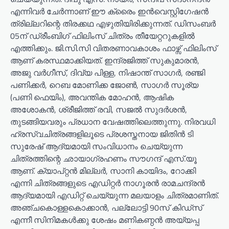
എന്നിവർ ചേർന്നാണ് ഈ ക്രൈം ഇൻവെസ്റ്റിഗേഷൻ
ത്രില്ലറിന്റെ തിരക്കഥ എഴുതിയിരിക്കുന്നത്. ഡിസംബർ
05ന് ഡ്രീംബിഗ് ഫിലിംസ് ചിത്രം തീയേറ്ററുകളിൽ
എത്തിക്കും. ജി.സി.സി വിതരണാവകാശം ഫാഴ്സ് ഫിലിംസ്
ആണ് കരസ്ഥമാക്കിയത്. ഇന്ദ്രജിത്ത് സുകുമാരൻ,
അജു വർഗീസ്, ദിവ്യ പിള്ള, നിഷാന്ത് സാഗർ, രഞ്ജി
പണിക്കർ, റെബ മോണിക്ക ജോൺ, സാഗർ സൂര്യ
(പണി ഫെയിം), അവന്തിക മോഹൻ, ആഷിക
അശോകൻ, ശ്രീജിത്ത് രവി, സജൽ സുദർശൻ,
തുടങ്ങിയവരും പ്രധാന വേഷത്തിലെത്തുന്നു. നിരവധി
ഹ്രസ്വചിത്രങ്ങളിലൂടെ പ്രശസ്തനായ ജിതിൻ ടി
സുരേഷ് ആദ്യമായി സംവിധാനം ചെയ്യുന്ന
ചിത്രത്തിന്റെ ഛായാഗ്രഹണം സൗഗന്ദ് എസ്.യൂ
ആണ്. ക്യാപ്റ്റൻ മില്ലർ, സാനി കായിദം, റോക്കി
എന്നി ചിത്രങ്ങളുടെ എഡിറ്റർ നാഗൂരൻ രാമചന്ദ്രൻ
ആദ്യമായി എഡിറ്റ് ചെയ്യുന്ന മലയാളം ചിത്രമാണിത്.
അഞ്ചകൊള്ളകൊക്കാൻ, പല്ലോട്ടി 90സ് കിഡ്സ്
എന്നീ സിനിമകൾക്കു ശേഷം മണികണ്ഠൻ അയ്യപ്പ