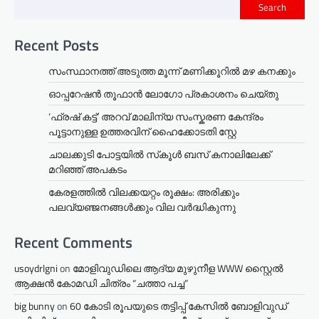
Search
Recent Posts
സംസ്ഥാനത്ത് അടുത്ത മൂന്ന് മണിക്കൂറിൽ മഴ കനക്കും
ഓപ്പറേഷൻ തൂഫാൻ ലോഗോ പ്രകാശനം ചെയ്തു
‘ഫ്രഷ് കട്ട്’ അറവ് മാലിന്യ സംസ്കരണ കേന്ദ്രം
പൂട്ടാനുള്ള ഉത്തരവിന് ഹൈക്കോടതി സ്റ്റേ
ചാലക്കുടി പോട്ടയിൽ സ്‌കൂൾ ബസ് കനാലിലേക്ക്
മറിഞ്ഞ് അപകടം
കേരളത്തില്‍ വിലക്കയറ്റം രൂക്ഷം: അരിക്കും
പലവ്യഞ്ജനങ്ങള്‍ക്കും വില വർദ്ധികുന്നു
Recent Comments
usoydrlgni
on
മോളിവുഡിലെ ആദ്യ മുഴുനീള WWW സ്റ്റൈൽ
ആക്ഷൻ കോമഡി ചിത്രം “ചത്താ പച്ച”
big bunny
on
60 കോടി രൂപയുടെ തട്ടിപ്പ് കേസിൽ ബോളിവുഡ്