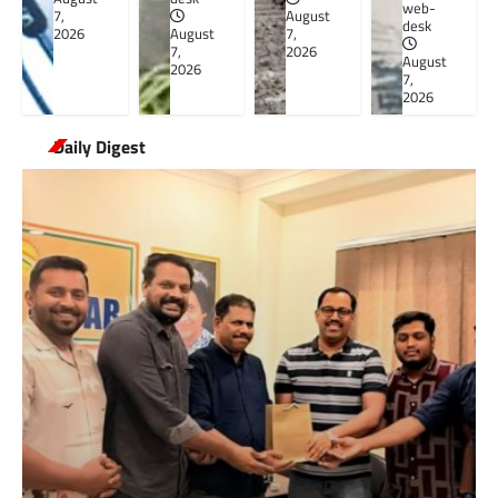
web-
7,
August
desk
2026
August
7,
7,
2026
August
2026
7,
2026
Daily Digest