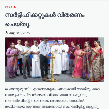
KERALA
സർട്ടിഫിക്കറ്റുകൾ വിതരണം
ചെയ്തു.
August 6, 2025
പൊന്നുരുന്നി : എറണാകുളം -അങ്കമാലി അതിരൂപതാ
സാമൂഹ്യപ്രവർത്തന വിഭാഗമായ സഹൃദയ,
നബാർഡിന്റെ സഹകരണത്തോടെ തൊഴിൽ
രഹിതരായ യുവജനങ്ങൾക്കായി സംഘടിപ്പിച്ച മുപ്പതു