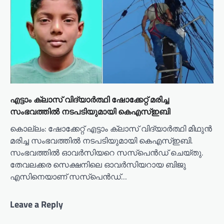
എട്ടാം ക്ലാസ് വിദ്യാർത്ഥി ഷോക്കേറ്റ് മരിച്ച
സംഭവത്തിൽ നടപടിയുമായി കെഎസ്ഇബി
കൊല്ലം: ഷോക്കേറ്റ് എട്ടാം ക്ലാസ് വിദ്യാർത്ഥി മിഥുന്‍
മരിച്ച സംഭവത്തിൽ നടപടിയുമായി കെഎസ്ഇബി.
സംഭവത്തിൽ ഓവർസിയറെ സസ്പെൻഡ് ചെയ്തു.
തേവലക്കര സെക്ഷനിലെ ഓവർസിയറായ ബിജു
എസിനെയാണ് സസ്പെൻഡ്…
Leave a Reply