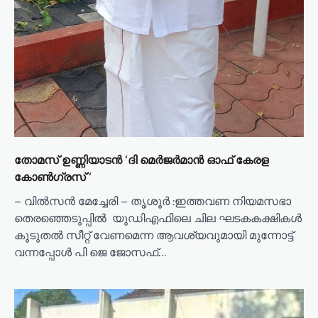
തോമസ് ഉണ്ണിയാടൻ ‘ദി മെർജർമാൻ ഓഫ് കേരള
കോൺഗ്രസ് ‘
– വിൽസൻ മേച്ചേരി – തൃശൂർ :ഇത്തവണ നിയമസഭാ
തെരഞ്ഞെടുപ്പിൽ യുഡിഎഫിലെ ചില ഘടകകക്ഷികൾ
കൂടുതൽ സീറ്റ് വേണമെന്ന ആവശ്യവുമായി മുന്നോട്ട്
വന്നപ്പോൾ പി ജെ ജോസഫ്…