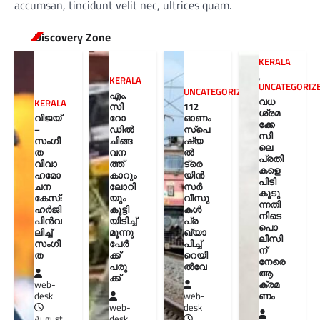
accumsan, tincidunt velit nec, ultrices quam.
Discovery Zone
KERALA
,
KERALA
UNCATEGORIZ
UNCATEGORIZED
എം.
വധ
KERALA
സി
112
ശ്രമ
വിജയ്
റോ
ഓണം
ക്കേ
–
ഡിൽ
സ്പെ
സി
സംഗീ
ചിങ്ങ
ഷ്യ
ലെ
ത
വന
ൽ
പ്രതി
വിവാ
ത്ത്
ട്രെ
കളെ
ഹമോ
കാറും
യിൻ
പിടി
ചന
ലോറി
സർ
കൂടു
കേസ്:
യും
വീസു
ന്നതി
ഹർജി
കൂട്ടി
കൾ
നിടെ
പിൻവ
യിടിച്ച്
പ്ര
പൊ
ലിച്ച്
മൂന്നു
ഖ്യാ
ലീസി
സംഗീ
പേർ
പിച്ച്
ന്
ത
ക്ക്
റെയി
നേരെ
പരു
ൽവേ
ആ
ക്ക്
ക്രമ
web-
ണം
desk
web-
web-
desk
August
desk