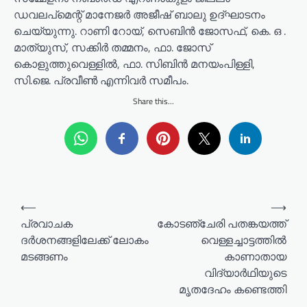
ഡവലപ്മെന്റ് മാനേജർ അജീഷ് ബാലു ഉദ്‌ഘാടനം
ചെയ്യുന്നു. റാണി റോയ്, സെബിൻ ജോസഫ്, കെ. ഒ .
മാത്യുസ്, സക്കിർ തമ്മനം, ഫാ. ജോസ്
കൊളുത്തുവെള്ളിൽ, ഫാ. സിബിൻ മനയംപിള്ളി,
സി.ജെ. പ്രവീൺ എന്നിവർ സമീപം.
Share this...
P
⟵
⟶
o
പ്രവാചക
കോടഞ്ചേരി പതങ്കയത്ത്
ദർശനങ്ങളിലേക്ക് ലോകം
വെള്ളച്ചാട്ടത്തിൽ
s
മടങ്ങണം
കാണാതായ
t
വിദ്യാർഥിയുടെ
n
മൃതദേഹം കണ്ടെത്തി