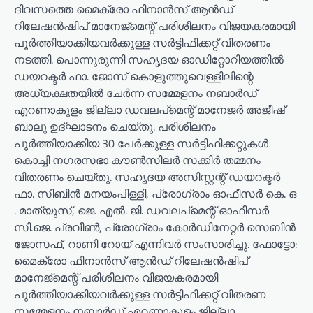
ദിവസത്തെ മൈക്രോ ഫിനാൻസ് ആൻഡ്
റിലേഷൻഷിപ് മാനേജ്‌മെന്റ് പരിശീലനം വിജയകരമായി
പൂർത്തിയാക്കിയവർക്കുള്ള സർട്ടിഫിക്കറ്റ് വിതരണം
നടത്തി. പൊന്നുരുന്നി സഹൃദയ ഓഡിറ്റോറിയത്തിൽ
ഡയറക്ടർ ഫാ. ജോസ് കൊളുത്തുവെള്ളിലിന്റെ
അധ്യക്ഷതയിൽ ചേർന്ന സമ്മേളനം നബാർഡ്
എറണാകുളം ജില്ലാ ഡവലപ്മെന്റ് മാനേജർ അജീഷ്
ബാലു ഉദ്‌ഘാടനം ചെയ്തു. പരിശീലനം
പൂർത്തിയാക്കിയ 30 പേർക്കുള്ള സർട്ടിഫിക്കറ്റുകൾ
കൊച്ചി നഗരസഭാ കൗൺസിലർ സക്കിർ തമ്മനം
വിതരണം ചെയ്തു. സഹൃദയ അസിസ്റ്റന്റ് ഡയറക്ടർ
ഫാ. സിബിൻ മനയംപിള്ളി, പ്രോഗ്രാം ഓഫീസർ കെ. ഒ
. മാത്യുസ്, ജെ. എൽ. ജി. ഡവലപ്മെന്റ് ഓഫീസർ
സി.ജെ. പ്രവീൺ, പ്രോഗ്രാം കോർഡിനേറ്റർ സെബിൻ
ജോസഫ്, റാണി റോയ് എന്നിവർ സംസാരിച്ചു. ഫോട്ടോ:
മൈക്രോ ഫിനാൻസ് ആൻഡ് റിലേഷൻഷിപ്
മാനേജ്‌മെന്റ് പരിശീലനം വിജയകരമായി
പൂർത്തിയാക്കിയവർക്കുള്ള സർട്ടിഫിക്കറ്റ് വിതരണ
സമ്മേളനം നബാർഡ് എറണാകുളം ജില്ലാ