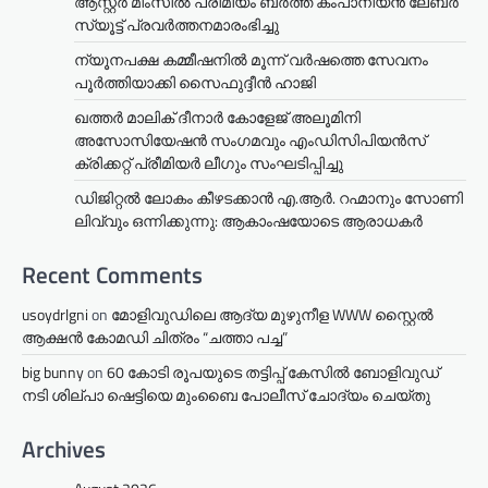
ആസ്റ്റർ മിംസിൽ പ്രീമിയം ബർത്ത് കംപാനിയൻ ലേബർ
സ്യൂട്ട് പ്രവർത്തനമാരംഭിച്ചു
ന്യൂനപക്ഷ കമ്മീഷനിൽ മൂന്ന് വർഷത്തെ സേവനം
പൂർത്തിയാക്കി സൈഫുദ്ദീൻ ഹാജി
ഖത്തർ മാലിക് ദീനാർ കോളേജ് അലൂമിനി
അസോസിയേഷൻ സംഗമവും എംഡിസിപിയൻസ്
ക്രിക്കറ്റ് പ്രീമിയർ ലീഗും സംഘടിപ്പിച്ചു
ഡിജിറ്റൽ ലോകം കീഴടക്കാൻ എ.ആർ. റഹ്മാനും സോണി
ലിവ്വും ഒന്നിക്കുന്നു: ആകാംഷയോടെ ആരാധകർ
Recent Comments
usoydrlgni
on
മോളിവുഡിലെ ആദ്യ മുഴുനീള WWW സ്റ്റൈൽ
ആക്ഷൻ കോമഡി ചിത്രം “ചത്താ പച്ച”
big bunny
on
60 കോടി രൂപയുടെ തട്ടിപ്പ് കേസിൽ ബോളിവുഡ്
നടി ശില്പാ ഷെട്ടിയെ മുംബൈ പോലീസ് ചോദ്യം ചെയ്തു
Archives