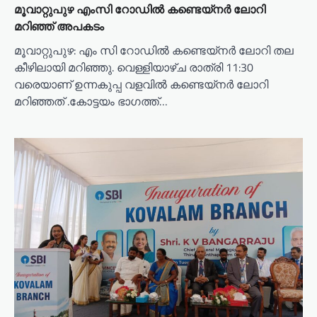
മൂവാറ്റുപുഴ എംസി റോഡിൽ കണ്ടെയ്നർ ലോറി
മറിഞ്ഞ് അപകടം
മൂവാറ്റുപുഴ: എം സി റോഡിൽ കണ്ടെയ്നർ ലോറി തല
കീഴിലായി മറിഞ്ഞു. വെള്ളിയാഴ്ച രാത്രി 11:30
വരെയാണ് ഉന്നകുപ്പ വളവിൽ കണ്ടെയ്നർ ലോറി
മറിഞ്ഞത് .കോട്ടയം ഭാഗത്ത്…