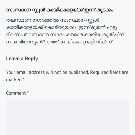
സംസ്ഥാന സ്കൂൾ കായികമേളയ്ക്ക് ഇന്ന് തുടക്കം
തലസ്ഥാന നഗരത്തിൽ സംസ്ഥാന സ്കൂൾ
കായികമേളയ്ക്ക് കൊടിയുയരും. ഇന്ന് മുതൽ എട്ടു
ദിവസം തലസ്ഥാന നഗരം കൗമാര കായിക കുതിപ്പിന്
സാക്ഷിയാവും. 67-ാ മത് കായികമേള ഒളിമ്പിക്സ്…
Leave a Reply
Your email address will not be published.
Required fields are
marked
*
Comment
*