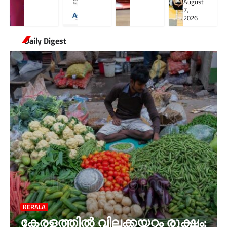
August
7,
2026
Daily Digest
KERALA
കേരളത്തില്‍ വിലക്കയറ്റം രൂക്ഷം: