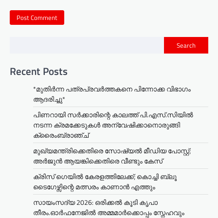
Search
Recent Posts
*മുതിർന്ന പത്രപ്രവർത്തകനെ പിന്നോക്ക വിഭാഗം
ആദരിച്ചു*
പിണറായി സർക്കാരിന്റെ കാലത്ത് പി.എസ്.സിയിൽ
നടന്ന ക്രമക്കേടുകൾ അന്വേഷിക്കാനൊരുങ്ങി
ക്രൈംബ്രാഞ്ച്
മുഖ്യമന്ത്രിക്കെതിരെ സോഷ്യൽ മീഡിയ പോസ്റ്റ്;
അർജുൻ ആയങ്കിക്കെതിരെ വീണ്ടും കേസ്
ക്രിസ് ഗെയിൽ കേരളത്തിലേക്ക്; കൊച്ചി ബ്ലൂ
ടൈഗേഴ്സിന്റെ മത്സരം കാണാൻ എത്തും
സായംസദ്യ 2026: ഒരിക്കൽ കൂടി കൃപാ
തീരം.ഓർഫനേജിൽ അമ്മമാർക്കൊപ്പം സ്നേഹവും