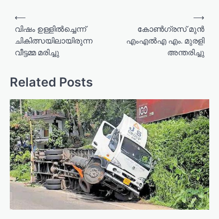
P
⟵
⟶
o
വിഷം ഉള്ളില്‍ച്ചെന്ന്
കോൺഗ്രസ് മുൻ
ചികിത്സയിലായിരുന്ന
എംഎൽഎ എം. മുരളി
s
വീട്ടമ്മ മരിച്ചു
അന്തരിച്ചു
t
n
Related Posts
a
v
i
g
a
t
i
o
n