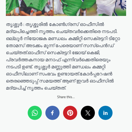
തൃശ്ശൂർ : തൃശ്ശൂരിൽ കോൺഗ്രസ് ഓഫീസിൽ
മദ്യപിച്ചെത്തി നൃത്തം ചെയ്തവർക്കെതിരെ നടപടി.
ഒല്ലൂർ നിയോജക മണ്ഡലം കമ്മിറ്റി സെക്രട്ടറി ടിറ്റോ
തോമസ് അടക്കം മൂന്ന് പേരെയാണ് സസ്പെൻ‍ഡ്
ചെയ്തത്.ഓഫീസ് സെക്രട്ടറി ജോയ് കെജി,
പ്രവർത്തകനായ മനാഫ് എന്നിവർക്കെതിരെയും
നടപടി ഉണ്ട്. തൃശ്ശൂർ മണ്ണുത്തി മണ്ഡലം കമ്മറ്റി
ഓഫീസിലാണ് സംഭവം ഉണ്ടായത്.കോർപ്പറേഷൻ
തെരഞ്ഞെടുപ്പ് സമയത്ത് ആണ് ഇവർ ഓഫീസിൽ
മദ്യപിച്ച് നൃത്തം ചെയ്തത്.
Share this...