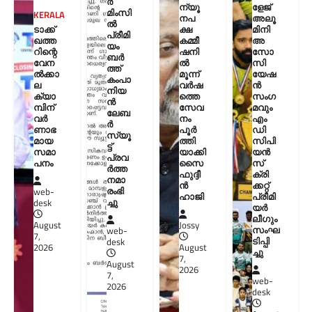
ർ
ന്യൂ
ളേജ്
മിംസി
KERALA
നപ
അലൂ
ൽ
ടാക്ക്
ക്ഷ
മിനി
പ്രീമി
ഖത്ത
കമ്മീ
അ
യം
റിന്റെ
ഷനി
സോ
ബർ
വേന
ൽ
സി
ത്ത്
ൽക്കാ
മൂന്ന്
യേഷ
കംപാ
ല
വർഷ
ൻ
നിയ
ക്യാ
ത്തെ
സംഗ
ൻ
മ്പിന്
സേവ
മവും
ലേബ
വർ
നം
എം
ർ
ണാഭ
പൂർ
ഡി
സ്യൂ
മായ
ത്തി
സിപി
ട്ട്
സമാ
യാക്കി
യൻ
പ്രവ
പനം
സൈ
സ്
ർത്ത
ഫുദ്ദീ
ക്രി
നമാ
ൻ
ക്കറ്റ്
രംഭി
web-
ഹാജി
പ്രീമി
ച്ചു
desk
യർ
ലീഗും
August
Jossy
സംഘ
web-
7,
ടിപ്പി
desk
2026
August
ച്ചു
7,
August
2026
7,
web-
2026
desk