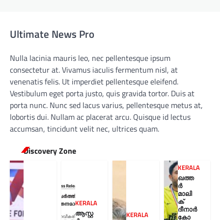
Ultimate News Pro
Nulla lacinia mauris leo, nec pellentesque ipsum
consectetur at. Vivamus iaculis fermentum nisl, at
venenatis felis. Ut imperdiet pellentesque eleifend.
Vestibulum eget porta justo, quis gravida tortor. Duis at
porta nunc. Nunc sed lacus varius, pellentesque metus at,
lobortis dui. Nullam ac placerat arcu. Quisque id lectus
accumsan, tincidunt velit nec, ultrices quam.
Discovery Zone
KERALA
ഖത്ത
ർ
മാലി
ക്
KERALA
ദീനാർ
ആസ്റ്റ
KERALA
കോ