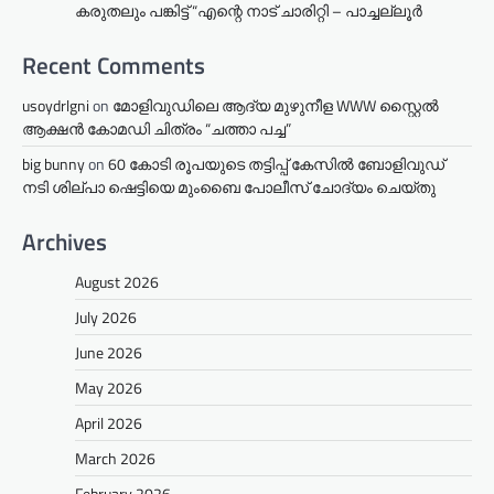
കരുതലും പങ്കിട്ട് “എന്റെ നാട് ചാരിറ്റി – പാച്ചല്ലൂർ
Recent Comments
usoydrlgni
on
മോളിവുഡിലെ ആദ്യ മുഴുനീള WWW സ്റ്റൈൽ
ആക്ഷൻ കോമഡി ചിത്രം “ചത്താ പച്ച”
big bunny
on
60 കോടി രൂപയുടെ തട്ടിപ്പ് കേസിൽ ബോളിവുഡ്
നടി ശില്പാ ഷെട്ടിയെ മുംബൈ പോലീസ് ചോദ്യം ചെയ്തു
Archives
August 2026
July 2026
June 2026
May 2026
April 2026
March 2026
February 2026