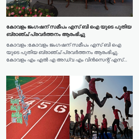
കോവളം ജംഗഷന് സമീപം എസ് ബി ഐ യുടെ പുതിയ
ബ്രാഞ്ച് പ്രവർത്തനം ആരംഭിച്ചു
കോവളം :കോവളം ജംഗഷന് സമീപം എസ് ബി ഐ
യുടെ പുതിയ ബ്രാഞ്ച് പ്രവർത്തനം ആരംഭിച്ചു.
കോവളം എം എൽ എ അഡ്വ എം വിൻസെന്റ് എസ്…