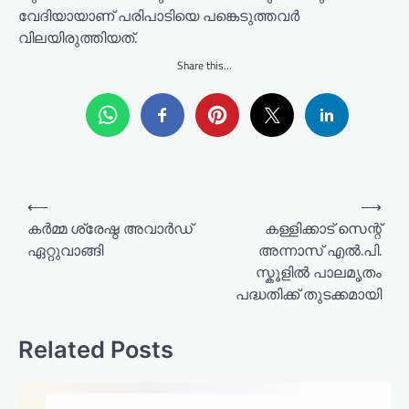
വേദിയായാണ് പരിപാടിയെ പങ്കെടുത്തവർ
വിലയിരുത്തിയത്.
Share this...
P
⟵
⟶
o
കർമ്മ ശ്രേഷ്ഠ അവാർഡ്
കള്ളിക്കാട് സെന്റ്
ഏറ്റുവാങ്ങി
അന്നാസ് എൽ.പി.
s
സ്കൂളിൽ പാലമൃതം
t
പദ്ധതിക്ക് തുടക്കമായി
n
a
Related Posts
v
i