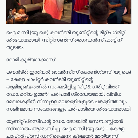
ഐ ഒ സി (യു കെ) കവൻട്രി യൂണിറ്റിന്റെ മീറ്റ് & ഗ്രീറ്റ്
ശ്രദ്ധേയമായി, സിറ്റിസൺസ് ഗൈഡൻസ് ഹബ്ബിന്
തുടക്കം
റോമി കുര്യാക്കോസ്
കവൻട്രി: ഇന്ത്യൻ ഓവർസീസ് കോൺഗ്രസ് (യു കെ)
– കേരള ചാപ്റ്റർ കവൻട്രി യൂണിറ്റിന്റെ
ആഭിമുഖ്യത്തിൽ സംഘടിപ്പിച്ച “മീറ്റ് & ഗ്രീറ്റ് വിത്ത്
ഡോ. മറിയ ഉമ്മൻ” പരിപാടി ശ്രദ്ധേയമായി. വിവിധ
മേഖലകളിൽ നിന്നുള്ള മലയാളികളുടെ പങ്കാളിത്തവും
സജീവമായ സംവാദങ്ങളും പരിപാടിയെ ശ്രദ്ധേയമാക്കി.
യൂണിറ്റ് പ്രസിഡന്റ് ഡോ. ജോബിൻ സെബാസ്റ്റ്യൻ
സ്വാഗതം ആശംസിച്ചു. ഐ ഒ സി (യു കെ) – കേരള
ചാപ്റ്റർ പ്രസിഡന്റ് ഷൈനു ക്ലെയർ മാത്യൂസ്