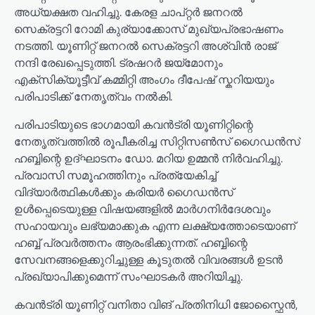
അധ്യക്ഷത വഹിച്ചു. കേരള ചാപ്റ്റർ ജനറൽ
സെക്രട്ടറി റോമി കുര്യാക്കോസ് മുഖ്യപ്രഭാഷണം
നടത്തി. യൂണിറ്റ് ജനറൽ സെക്രട്ടറി അശ്വിൻ രാജ്
നന്ദി രേഖപ്പെടുത്തി. ട്രഷറർ ജയ്മോനും
എക്സിക്യൂട്ടീവ് കമ്മിറ്റി അംഗം ദീപേഷ് സ്കറിയയും
പരിപാടിക്ക് നേതൃത്വം നൽകി.
പരിപാടിയുടെ ഭാഗമായി കവൻട്രി യൂണിറ്റിന്റെ
നേതൃത്വത്തിൽ രൂപീകരിച്ച സിറ്റിസൺസ് ഗൈഡൻസ്
ഹബ്ബിന്റെ ഉദ്ഘാടനം ഡോ. മറിയ ഉമ്മൻ നിർവഹിച്ചു.
പ്രവാസി സമൂഹത്തിനും പ്രത്യേകിച്ച്
വിദ്യാർത്ഥികൾക്കും കരിയർ ഗൈഡൻസ്
ഉൾപ്പെടെയുള്ള വിഷയങ്ങളിൽ മാർഗനിർദേശവും
സഹായവും ലഭ്യമാക്കുക എന്ന ലക്ഷ്യത്തോടെയാണ്
ഹബ്ബ് പ്രവർത്തനം ആരംഭിക്കുന്നത്. ഹബ്ബിന്റെ
സേവനങ്ങളെക്കുറിച്ചുള്ള കൂടുതൽ വിവരങ്ങൾ ഉടൻ
പ്രഖ്യാപിക്കുമെന്ന് സംഘാടകർ അറിയിച്ചു.
കവൻട്രി യൂണിറ്റ് വനിതാ വിങ് പ്രതിനിധി ജോസ്ഫൈൻ,