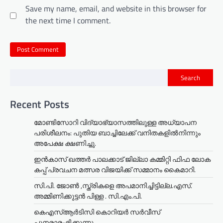
Save my name, email, and website in this browser for
the next time I comment.
Search
Recent Posts
മോണ്ടിസോറി വിദ്യാഭ്യാസത്തിലുള്ള അധ്യാപന
പരിശീലനം: പുതിയ ബാച്ചിലേക്ക് വനിതകളിൽനിന്നും
അപേക്ഷ ക്ഷണിച്ചു.
ഇൻകാസ് ഖത്തർ പാലക്കാട് ജില്ലാ കമ്മിറ്റി ഫിഫ ലോക
കപ്പ് പ്രവചന മത്സര വിജയിക്ക് സമ്മാനം കൈമാറി.
സി.പി. ജോൺ ,സ്ത്രികളെ അപമാനിച്ചിട്ടില്ല.എസ്.
അമ്മിണിക്കുട്ടൻ പിള്ള . സി.എം.പി.
കെഎസ്ആർടിസി കൊറിയർ സര്‍വീസ്
പുനരാരംഭിക്കുന്നു