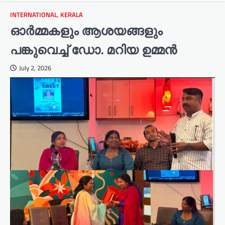
INTERNATIONAL
,
KERALA
ഓർമ്മകളും ആശയങ്ങളും
പങ്കുവെച്ച് ഡോ. മറിയ ഉമ്മൻ
July 2, 2026