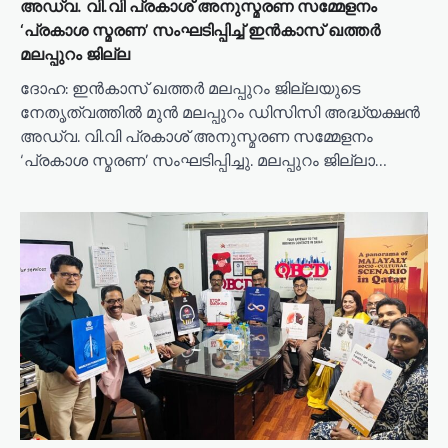
അഡ്വ. വി.വി പ്രകാശ് അനുസ്മരണ സമ്മേളനം
‘പ്രകാശ സ്മരണ’ സംഘടിപ്പിച്ച് ഇന്‍കാസ് ഖത്തര്‍
മലപ്പുറം ജില്ല
ദോഹ: ഇൻകാസ് ഖത്തർ മലപ്പുറം ജില്ലയുടെ
നേതൃത്വത്തിൽ മുൻ മലപ്പുറം ഡിസിസി അദ്ധ്യക്ഷൻ
അഡ്വ. വി.വി പ്രകാശ് അനുസ്മരണ സമ്മേളനം
‘പ്രകാശ സ്മരണ’ സംഘടിപ്പിച്ചു. മലപ്പുറം ജില്ലാ…