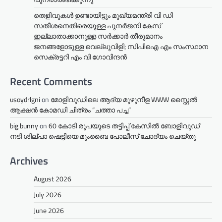
തെളിവുകൾ ഉണ്ടായിട്ടും മുഖ്യമന്ത്രി വി ഡി
സതീശനെതിരെയുള്ള പുനർജനി കേസ്
ഇല്ലാതാക്കാനുള്ള സർക്കാർ തീരുമാനം
ജനങ്ങളോടുള്ള വെല്ലുവിളി; സിപിഐ എം സംസ്ഥാന
സെക്രട്ടറി എം വി ഗോവിന്ദൻ
Recent Comments
usoydrlgni
on
മോളിവുഡിലെ ആദ്യ മുഴുനീള WWW സ്റ്റൈൽ
ആക്ഷൻ കോമഡി ചിത്രം “ചത്താ പച്ച”
big bunny
on
60 കോടി രൂപയുടെ തട്ടിപ്പ് കേസിൽ ബോളിവുഡ്
നടി ശില്പാ ഷെട്ടിയെ മുംബൈ പോലീസ് ചോദ്യം ചെയ്തു
Archives
August 2026
July 2026
June 2026