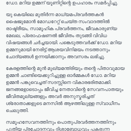
ഡോ. മറിയ ഉമ്മന് യൂണിറ്റിന്റെ ഉപഹാരം സമർപ്പിച്ചു.
യു കെയിലെ മുതിർന്ന മാധ്യമപ്രവർത്തകൻ
ഷൈജുമോൻ മോഡറേറ്റ് ചെയ്ത സംവാദത്തിൽ
രാഷ്ട്രീയം, സാമൂഹിക പ്രവർത്തനം, ജീവകാരുണ്യ
മേഖല, പ്രൊഫഷണൽ ജീവിതം തുടങ്ങി വിവിധ
വിഷയങ്ങൾ ചർച്ചയായി. പങ്കെടുത്തവർക്ക് ഡോ. മറിയ
ഉമ്മനുമായി നേരിട്ട് ആശയവിനിമയം നടത്താനും
ചോദ്യങ്ങൾ ഉന്നയിക്കാനും അവസരം ലഭിച്ചു.
കേരളത്തിന്റെ മുൻ മുഖ്യമന്ത്രിയും തന്റെ പിതാവുമായ
ഉമ്മൻ ചാണ്ടിയെക്കുറിച്ചുള്ള ഓർമ്മകൾ ഡോ. മറിയ
ഉമ്മൻ പങ്കുവെച്ചത് സദസ്സിനെ വികാരഭരിതമാക്കി.
ജനങ്ങളോടൊപ്പം ജീവിച്ച നേതാവിന്റെ സേവനപാതയും
ജീവിതമൂല്യങ്ങളും അവർ അനുസ്മരിച്ചത്
ശ്രോതാക്കളുടെ മനസിൽ ആഴത്തിലുള്ള സ്വാധീനം
ചെലുത്തി.
സമൂഹസേവനത്തിനും പൊതുപ്രവർത്തനത്തിനും
പുതിയ പ്രചോദനവും ദിശാബോധവും പകരുന്ന