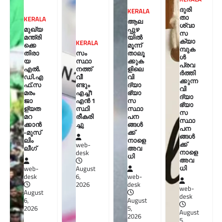
ദുരി
KERALA
താ
KERALA
ആല
ശ്വാ
മുഖ്യ
പ്പുഴ
സ
മന്ത്രി
യിൽ
ക്യാ
KERALA
ക്കെ
മൂന്ന്
മ്പുക
തിരാ
സം
താലൂ
ൾ
യ
സ്ഥാ
ക്കുക
പ്രവ
എൽ.
നത്ത്
ളിലെ
ർത്തി
ഡി.എ
വീ
വി
ക്കുന്ന
ഫ്.സ
ണ്ടും
ദ്യാ
വി
മരം
എച്ച്1
ഭ്യാ
ദ്യാ
ജാ
എന്‍ 1
സ
ഭ്യാ
ള്യത
സ്ഥി
സ്ഥാ
സ
മറ
രീകരി
പന
സ്ഥാ
ക്കാൻ
ച്ചു
ങ്ങൾ
പന
-മുസ്‌
ക്ക്
ങ്ങൾ
ലിം
നാളെ
ക്ക്
web-
ലീഗ്
അവ
നാളെ
desk
ധി
അവ
ധി
web-
August
desk
6,
web-
2026
desk
web-
August
desk
6,
August
2026
5,
August
2026
5,