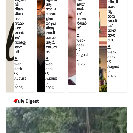
വീഡി
വി
ആ
ഞ്ഞ്
യോ
ദ്യാ
രോപ
മാർ
ദൃ
ഭ്യാ
ണങ്ങ
ക്ക്
ശ്യ
സ
ളിൽ
സക്ക
ങ്ങൾ
സ്ഥാ
മറുപ
ർബർ
ക്ക്
പന
ടിയു
ഗ്
നിയ
ങ്ങൾ
മായി
ന്ത്ര
ക്ക്
നടൻ
ണം
web-
നാളെ
ആർ.
desk
അവ
മാധവ
ധി
ൻ
web-
August
desk
5,
web-
web-
2026
August
desk
desk
5,
2026
August
August
5,
5,
2026
2026
Daily Digest