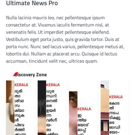
Ultimate News Pro
Nulla lacinia mauris leo, nec pellentesque ipsum
consectetur at. Vivamus iaculis fermentum nisl, at
venenatis felis. Ut imperdiet pellentesque eleifend.
Vestibulum eget porta justo, quis gravida tortor. Duis at
porta nunc. Nunc sed lacus varius, pellentesque metus at,
lobortis dui. Nullam ac placerat arcu. Quisque id lectus
accumsan, tincidunt velit nec, ultrices quam.
Discovery Zone
KERALA
KERALA
ദുരി
ധുര
താ
ന്ധറി
KERALA
ശ്വാ
നെതി
കോട
സ
രെ
തി
KERALA
ക്യാ
ഉയർ
നടപ
മ്പുക
ന്ന
ഇ
ടികളു
ൾ
വർഗീ
ന്ത്യ
ടെ
പ്രവ
യ-
യോട്
ഓഡി
ർത്തി
രാ
മാപ്പ്
യോ–
ക്കുന്ന
ഷ്ട്രീയ
പറ