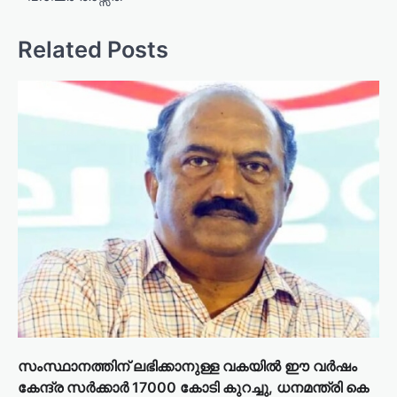
v
i
Related Posts
g
a
t
i
o
n
സംസ്ഥാനത്തിന് ലഭിക്കാനുള്ള വകയില്‍ ഈ വര്‍ഷം
കേന്ദ്ര സർക്കാർ 17000 കോടി കുറച്ചു, ധനമന്ത്രി കെ