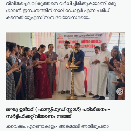
ജീവിതച്ചെലവ് കുത്തനെ വർധിച്ചിരിക്കുകയാണ്. ഒരു
ഗാലൻ ഇന്ധനത്തിന് നാല് ഡോളർ എന്ന പരിധി
കടന്നത് യുഎസ് സമ്പദ്‌വ്യവസ്ഥയെ…
ലഘു ഉദ്യമി ( ഫാസ്റ്റ്ഫുഡ് സ്റ്റാൾ) പരിശീലനം –
സർട്ടിഫിക്കറ്റ് വിതരണം നടത്തി
.വൈക്കം: എറണാകുളം- അങ്കമാലി അതിരൂപതാ