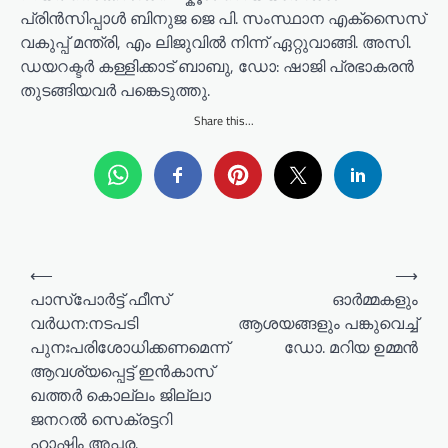
പ്രിൻസിപ്പാൾ ബിനുജ ജെ പി. സംസ്ഥാന എക്സൈസ്
വകുപ്പ് മന്ത്രി, എം ലിജുവിൽ നിന്ന് ഏറ്റുവാങ്ങി. അസി.
ഡയറക്ടർ കള്ളിക്കാട് ബാബു, ഡോ: ഷാജി പ്രഭാകരൻ
തുടങ്ങിയവർ പങ്കെടുത്തു.
Share this...
P
⟵
⟶
o
പാസ്പോർട്ട് ഫീസ്
ഓർമ്മകളും
വർധന:നടപടി
ആശയങ്ങളും പങ്കുവെച്ച്
s
പുനഃപരിശോധിക്കണമെന്ന്
ഡോ. മറിയ ഉമ്മൻ
t
ആവശ്യപ്പെട്ട് ഇൻകാസ്
n
ഖത്തർ കൊല്ലം ജില്ലാ
a
ജനറൽ സെക്രട്ടറി
ഹാഷിം അപ്സര.