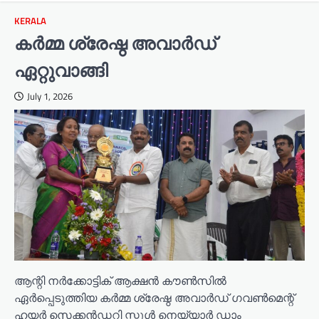
KERALA
കർമ്മ ശ്രേഷ്ഠ അവാർഡ്
ഏറ്റുവാങ്ങി
July 1, 2026
ആന്റി നർക്കോട്ടിക് ആക്ഷൻ കൗൺസിൽ
ഏർപ്പെടുത്തിയ കർമ്മ ശ്രേഷ്ഠ അവാർഡ് ഗവൺമെന്റ്
ഹയർ സെക്കൻഡറി സ്കൂൾ നെയ്യാർ ഡാം