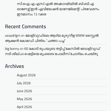
സി.ഐ.എ.എസ്.എൽ അക്കാദമിയിൽ ബി.ബി.എ
ഓണേഴ്സ് ഇൻ ഏവിയേഷൻ മാനേജ്മെന്റ്: പ്രവേശനം
ഈമാസം 12 വരെ
Recent Comments
usoydrlgni
on
മോളിവുഡിലെ ആദ്യ മുഴുനീള WWW സ്റ്റൈൽ
ആക്ഷൻ കോമഡി ചിത്രം “ചത്താ പച്ച”
big bunny
on
60 കോടി രൂപയുടെ തട്ടിപ്പ് കേസിൽ ബോളിവുഡ്
നടി ശില്പാ ഷെട്ടിയെ മുംബൈ പോലീസ് ചോദ്യം ചെയ്തു
Archives
August 2026
July 2026
June 2026
May 2026
April 2026