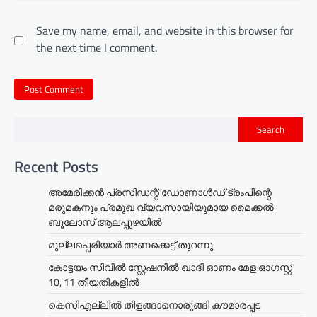
Save my name, email, and website in this browser for
the next time I comment.
Search
Recent Posts
അമേരിക്കൻ പ്രസിഡന്റ് ഡോണാൾഡ് ട്രംപിന്റെ
മരുമകനും പ്രമുഖ വ്യവസായിയുമായ മൈക്കൽ
ബൂലോസ് ആലപ്പുഴയിൽ
മുല്ലപ്പെരിയാര്‍ അണക്കെട്ട് തുറന്നു
കോട്ടയം സിവിൽ സ്റ്റേഷനിൽ ഖാദി ഓണം മേള ഓഗസ്റ്റ്
10, 11 തീയതികളില്‍
കെസിഎല്ലിൽ തിളങ്ങാനൊരുങ്ങി കൗമാരപ്പട