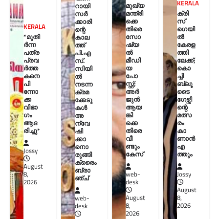
KERALA
മുഖ്യ
റായി
മന്ത്രി
ക്രി
സർ
ക്കെ
സ്
ക്കാരി
KERALA
തിരെ
ഗെയി
ന്റെ
*മുതി
സോ
ൽ
കാല
ർന്ന
ഷ്യ
കേരള
ത്ത്
പത്ര
ൽ
ത്തി
പി.എ
പ്രവ
മീഡി
ലേക്ക്;
സ്.
ർത്ത
യ
കൊ
സിയി
കനെ
പോ
ച്ചി
ൽ
പി
സ്റ്റ്;
ബ്ലൂ
നടന്ന
ന്നോ
അർ
ടൈ
ക്രമ
ക്ക
ജുൻ
ഗേഴ്സി
ക്കേടു
വിഭാ
ആയ
ന്റെ
കൾ
ഗം
ങ്കി
മത്സ
അ
ആദ
ക്കെ
രം
ന്വേ
രിച്ചു*
തിരെ
കാ
ഷി
വീ
ണാൻ
ക്കാ
ണ്ടും
എ
നൊ
Jossy
കേസ്
ത്തും
രുങ്ങി
ക്രൈം
August
ബ്രാ
8,
web-
Jossy
ഞ്ച്
2026
desk
August
August
8,
web-
8,
2026
desk
2026