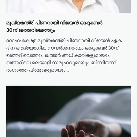
മുഖ്യമന്ത്രി പിണറായി വിജയൻ ഒക്ടോബർ
30ന് ഖത്തറിലെത്തും
ദോഹ: കേരള മുഖ്യമന്ത്രി പിണറായി വിജയൻ ഏക
ദിന ഔദ്യോഗിക സന്ദർശനാർഥം ഒക്ടോബർ 30ന്
ഖത്തറിലെത്തും. ഖത്തർ അധികാരികളുമായും
ഖത്തറിലെ മലയാളി സമൂഹവുമായും ബിസിനസ്
രംഗത്തെ പ്രമുഖരുമായും…