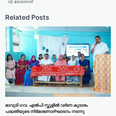
വി. ദേവാനന്ദ്
n
a
Related Posts
v
i
g
a
t
i
o
n
മാവുടി ഗവ. എൽപി സ്കൂളിൽ വർണ കൂടാരം
പദ്ധതിയുടെ നിർമാണോദ്ഘാടനം നടന്നു