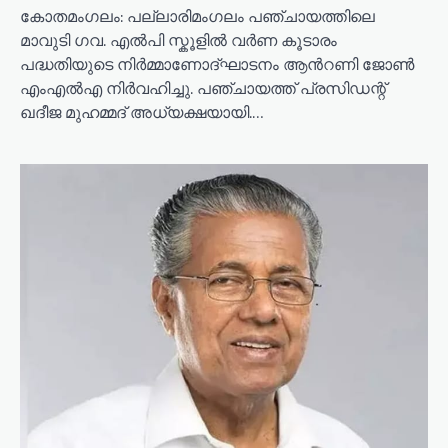
കോതമംഗലം: പല്ലാരിമംഗലം പഞ്ചായത്തിലെ
മാവുടി ഗവ. എൽപി സ്കൂളിൽ വർണ കൂടാരം
പദ്ധതിയുടെ നിർമ്മാണോദ്ഘാടനം ആൻറണി ജോൺ
എംഎൽഎ നിർവഹിച്ചു. പഞ്ചായത്ത് പ്രസിഡന്റ്‌
ഖദീജ മുഹമ്മദ് അധ്യക്ഷയായി.…