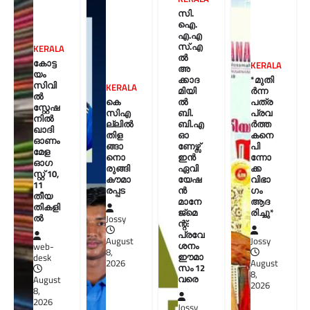
സി.
ഐ.
എ.എ
സ്.എ
KERALA
ൽ
കോട്ട
KERALA
അ
യം
ക്കാദ
*മുതി
സിവി
KERALA
മിയി
ർന്ന
ൽ
കെ
ൽ
പത്ര
സ്റ്റേഷ
സിഎ
ബി.
പ്രവ
നിൽ
ല്ലിൽ
ബി.എ
ർത്ത
ഖാദി
തിള
ഓ
കനെ
ഓണം
ങ്ങാ
ണേഴ്സ്
പി
മേള
നൊ
ഇൻ
ന്നോ
ഓഗ
രുങ്ങി
ഏവി
ക്ക
സ്റ്റ് 10,
കൗമാ
യേഷ
വിഭാ
11
രപ്പട
ൻ
ഗം
തീയ
മാനേ
ആദ
തികളി
ജ്മെ
രിച്ചു*
ല്‍
Jossy
ന്റ്:
പ്രവേ
August
Jossy
ശനം
web-
8,
ഈമാ
desk
2026
August
സം 12
8,
വരെ
August
2026
8,
2026
Jossy