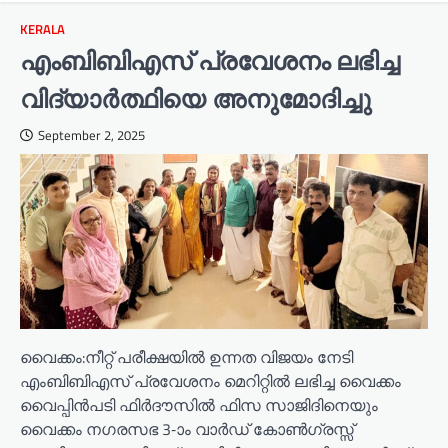
KERALA
എംബിബിഎസ് പ്രവേശനം ലഭിച്ച
വിദ്യാർത്ഥിയെ അനുമോദിച്ചു
September 2, 2025
വൈക്കം:നീറ്റ് പരീക്ഷയിൽ ഉന്നത വിജയം നേടി
എംബിബിഎസ് പ്രവേശനം മെറിറ്റിൽ ലഭിച്ച വൈക്കം
വൈപ്പിൻപടി ഫിർദൗസിൽ ഫിസ സാജിദിനെയും
വൈക്കം നഗരസഭ 3-ാം വാർഡ് കോൺഗ്രസ്സ്