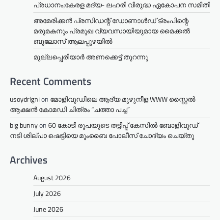
പ്രധാനം;കേരള മദ്യ- ലഹരി വിരുദ്ധ ഏകോപന സമിതി
അമേരിക്കൻ പ്രസിഡന്റ് ഡോണാൾഡ് ട്രംപിന്റെ
മരുമകനും പ്രമുഖ വ്യവസായിയുമായ മൈക്കൽ
ബൂലോസ് ആലപ്പുഴയിൽ
മുല്ലപ്പെരിയാര്‍ അണക്കെട്ട് തുറന്നു
Recent Comments
usoydrlgni
on
മോളിവുഡിലെ ആദ്യ മുഴുനീള WWW സ്റ്റൈൽ
ആക്ഷൻ കോമഡി ചിത്രം “ചത്താ പച്ച”
big bunny
on
60 കോടി രൂപയുടെ തട്ടിപ്പ് കേസിൽ ബോളിവുഡ്
നടി ശില്പാ ഷെട്ടിയെ മുംബൈ പോലീസ് ചോദ്യം ചെയ്തു
Archives
August 2026
July 2026
June 2026