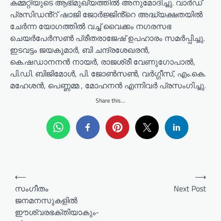
കമ്മറ്റിയുടെ ആഭിമുഖ്യത്തിൽ അനുമോദിച്ചു. വാർഡ്
പ്രസിഡൻ്റ് ഷാജി ജോർജ്ജിൻ്റെ അദ്ധ്യക്ഷതയിൽ
ചേർന്ന യോഗത്തിൽ വച്ച് വൈക്കം നഗരസഭ
ചെയർപേർസൺ പ്രീതരാജേഷ് ഉപഹാരം സമർപ്പിച്ചു.
ഇടവട്ടം ജയകുമാർ, ബി ചന്ദ്രശേഖരൻ,
കെ.ഷഡാനനൻ നായർ, രാജശ്രീ വേണുഗോപാൽ,
പി.ഡി. ബിജിമോൾ, പി. ജോൺസൺ, വർഗ്ഗീസ്, എം.കെ.
മഹേശൻ, പെണ്ണമ്മ , മോഹനൻ എന്നിവർ പ്രസംഗിച്ചു.
Share this...
P
⟵
⟶
o
സംഗീതം
Next Post
ജനമനസുകളില്‍
s
ഈശ്വരഭക്തിയാകും-
t