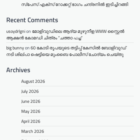
സ്‌പേസ് എക്‌സ് റോക്കറ്റ് ഭാഗം ചന്ദ്രനില്‍ ഇടിച്ചിറങ്ങി
Recent Comments
usoydrlgni
on
മോളിവുഡിലെ ആദ്യ മുഴുനീള WWW സ്റ്റൈൽ
ആക്ഷൻ കോമഡി ചിത്രം “ചത്താ പച്ച”
big bunny
on
60 കോടി രൂപയുടെ തട്ടിപ്പ് കേസിൽ ബോളിവുഡ്
നടി ശില്പാ ഷെട്ടിയെ മുംബൈ പോലീസ് ചോദ്യം ചെയ്തു
Archives
August 2026
July 2026
June 2026
May 2026
April 2026
March 2026