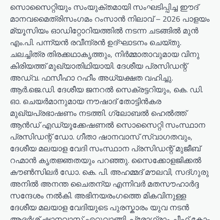
സൊസൈറ്റിയും സംയുക്തമായി സംഘടിപ്പിച്ച ഈദ്‌
മാനവമൈത്രിസംഗമം റംസാൻ നിലാവ് – 2026 പാളയം
മ്യൂസിയം ഓഡിറ്റോറിയത്തിൽ നടന്ന ചടങ്ങിൽ മുൻ
എം.പി. പന്ന്യന്‍ രവീന്ദ്രൻ ഉദ്ഘാടനം ചെയ്തു.
ചലച്ചിത്ര തിരക്കഥാകൃത്തും, നിർമ്മാതാവുമായ വിനു
കിരിയത്ത് മുഖ്യാതിഥിയായി. ദേശീയ പ്രസിഡന്റ്
അഡ്വ. ഫസീഹാ റഹീം അധ്യക്ഷത വഹിച്ചു.
ആർ.ജെ.ഡി. ദേശീയ ജനറൽ സെക്രട്ടറിയും, കെ. ഡി.
ഓ. ചെയർമാനുമായ നൗഷാദ് തോട്ടിൻകര
മുഖ്യപ്രഭാഷണം നടത്തി. ഗ്ലോബൽ ഹെൽത്ത്
ആൻഡ് എഡ്യൂക്കേഷണൽ സൊസൈറ്റി സംസ്ഥാന
പ്രസിഡന്റ് ഡോ. ഗീതാ ഷാനവാസ് സ്വാഗതവും,
ദേശീയ മലയാള വേദി സംസ്ഥാന പ്രസിഡന്റ് മുജീബ്
റഹ്മാൻ കൃതജ്ഞതയും പറഞ്ഞു. സൈക്കോളജിക്കൽ
കൗൺസിലർ ഡോ. കെ. പി. അഹമ്മദ് മൗലവി, സദ്ഗുരു
അനിൽ അനന്ത ചൈതന്യ എന്നിവർ മതസൗഹാർദ്ദ
സന്ദേശം നൽകി. അഭിനയരംഗത്തെ മികവിനുള്ള
ദേശീയ മലയാള വേദിയുടെ പുരസ്കാരം യുവ നടൻ
ആദർശ് ഷാനവാസ് ഏറ്റുവാങ്ങി. പ്രോഗ്രാം ചീഫ് കോ-