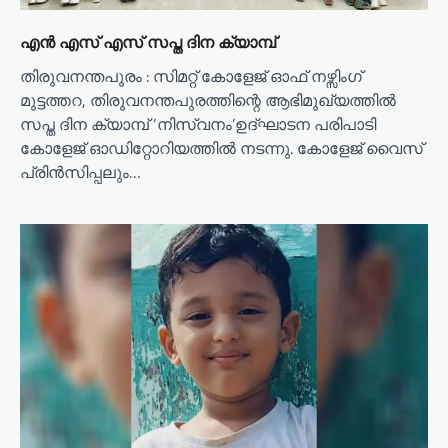
o
n
എൻ എസ് എസ് സപ്ത ദിന ക്യാമ്പ്
തിരുവനന്തപുരം : സിമറ്റ് കോളേജ് ഓഫ് നഴ്സിംഗ്
മുട്ടത്തറ, തിരുവനന്തപുരത്തിന്റെ ആഭിമുഖ്യത്തിൽ
സപ്ത ദിന ക്യാമ്പ് ‘നിസ്വനം’ഉദ്ഘാടന പരിപാടി
കോളേജ് ഓഡിറ്റോറിയത്തിൽ നടന്നു. കോളേജ് വൈസ്
പ്രിൻസിപ്പലും…