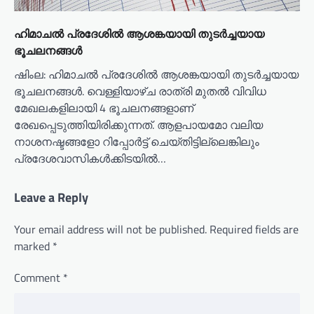
ഹിമാചൽ പ്രദേശിൽ ആശങ്കയായി തുടർച്ചയായ
ഭൂചലനങ്ങൾ
ഷിംല: ഹിമാചൽ പ്രദേശിൽ ആശങ്കയായി തുടർച്ചയായ
ഭൂചലനങ്ങൾ. വെള്ളിയാഴ്ച രാത്രി മുതൽ വിവിധ
മേഖലകളിലായി 4 ഭൂചലനങ്ങളാണ്
രേഖപ്പെടുത്തിയിരിക്കുന്നത്. ആളപായമോ വലിയ
നാശനഷ്ടങ്ങളോ റിപ്പോർട്ട് ചെയ്തിട്ടില്ലെങ്കിലും
പ്രദേശവാസികൾക്കിടയിൽ…
Leave a Reply
Your email address will not be published.
Required fields are
marked
*
Comment
*