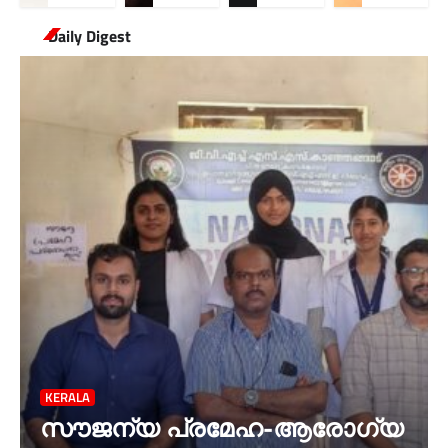
Daily Digest
KERALA
സൗജന്യ പ്രമേഹ-ആരോഗ്യ