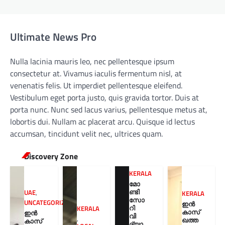
Ultimate News Pro
Nulla lacinia mauris leo, nec pellentesque ipsum
consectetur at. Vivamus iaculis fermentum nisl, at
venenatis felis. Ut imperdiet pellentesque eleifend.
Vestibulum eget porta justo, quis gravida tortor. Duis at
porta nunc. Nunc sed lacus varius, pellentesque metus at,
lobortis dui. Nullam ac placerat arcu. Quisque id lectus
accumsan, tincidunt velit nec, ultrices quam.
Discovery Zone
KERALA
മോ
ണ്ടി
UAE
,
KERALA
സോ
UNCATEGORIZED
ഇൻ
റി
KERALA
കാസ്
ഇൻ
വി
,
ഖത്ത
കാസ്
ദ്യാ