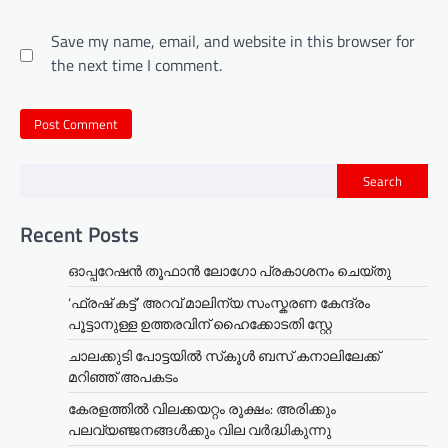
Save my name, email, and website in this browser for
the next time I comment.
Search
Recent Posts
ഓപ്പറേഷൻ തൂഫാൻ ലോഗോ പ്രകാശനം ചെയ്തു
‘ഫ്രഷ് കട്ട്’ അറവ് മാലിന്യ സംസ്കരണ കേന്ദ്രം
പൂട്ടാനുള്ള ഉത്തരവിന് ഹൈക്കോടതി സ്റ്റേ
ചാലക്കുടി പോട്ടയിൽ സ്‌കൂൾ ബസ് കനാലിലേക്ക്
മറിഞ്ഞ് അപകടം
കേരളത്തില്‍ വിലക്കയറ്റം രൂക്ഷം: അരിക്കും
പലവ്യഞ്ജനങ്ങള്‍ക്കും വില വർദ്ധികുന്നു