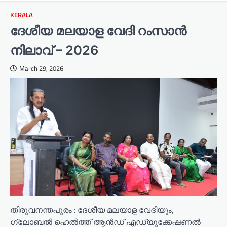
KERALA
ദേശീയ മലയാള വേദി റംസാൻ
നിലാവ് – 2026
March 29, 2026
തിരുവനന്തപുരം : ദേശീയ മലയാള വേദിയും,
ഗ്ലോബൽ ഹെൽത്ത് ആൻഡ് എഡ്യൂക്കേഷണൽ