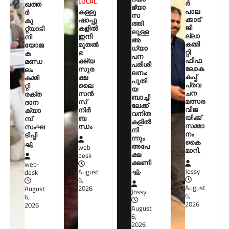
LOCAL
ർ
ഖത്ത
ഭ്യാ
പാല
കള്ളു
ർ
സ
ക്കാട്
ഷാപ്പു
കു
ത്തി
ജി
കളിൽ
റ്റ്യാടി
ലുള്ള
ല്ലാ
ഇനി
നി
അ
കമ്മി
മുതൽ
യോജ
ധ്യാ
റ്റി
ഭ
ക
പന
ഫിഫ
ക്ഷ്യ
മണ്ഡ
പരിശീ
ലോക
സുര
ലം
ലനം:
കപ്പ്
ക്ഷ
കമ്മി
പുതി
പ്രവ
ലൈ
റ്റി
യ
ചന
സൻ
രക്ത
ബാച്ചി
മത്സര
സ്
ദാന
ലേക്ക്
വിജ
നിർ
ക്യാ
വനിത
യിക്ക്
ബ
മ്പ്
കളിൽ
സമ്മാ
ന്ധം
സംഘ
നി
നം
ടിപ്പി
ന്നും
കൈ
ച്ചു
അപേ
web-
മാറി.
ക്ഷ
desk
ക്ഷണി
web-
ച്ചു.
Jossy
August
desk
6,
August
2026
August
Jossy
6,
6,
2026
2026
August
6,
2026