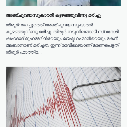
അഞ്ചുവയസുകാരൻ കുഴഞ്ഞുവീണു മരിച്ചു
തിരൂർ: മലപ്പുറത്ത് അഞ്ചുവയസുകാരൻ
കുഴഞ്ഞുവീണു മരിച്ചു. തിരൂർ നടുവിലങ്ങാടി സ്വദേശി
ഷഹദാദ് മുഹമ്മദിന്‍റേയും ജെഷ്മ റഹ്മാന്‍റെയും മകൻ
അബാനാണ് മരിച്ചത്. ഇന്ന് രാവിലെയാണ് മരണപെട്ടത്.
തിരൂർ ഫാത്തിമ…