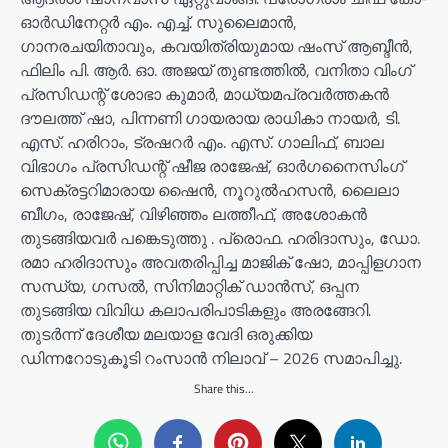
ഓർഡിനേറ്റർ എം. എച്ച്. സുലൈമാൻ,
ഗാനരചയിതാവും, കവയിത്രിയുമായ ഷംസ് ആബ്ദീൻ,
ഫിലിം പി. ആർ. ഓ. അജയ് തുണ്ടത്തിൽ, വനിതാ വിംഗ്
പ്രസിഡന്റ് ശോഭാ കുമാർ, മാധ്യമപ്രവർത്തകൻ
ദൗലത്ത് ഷാ, പിന്നണി ഗായരായ രാധികാ നായർ, ടി.
എസ്. ഹരിറാം, ട്രഷറർ എം. എസ്. ഗാലിഫ്, ബാല
വിഭാഗം പ്രസിഡന്റ് ഷീജ രാജേഷ്, ഓർഗനൈസിംഗ്
സെക്രട്ടറിമാരായ ഷൈൻ, നൂറുൽഹസൻ, ലൈലാ
ബീഗം, രാജേഷ്, വിഴിഞ്ഞം ലത്തീഫ്, അശോകൻ
തുടങ്ങിയവർ പങ്കെടുത്തു . പ്രൊഫ. ഹരിദാസും, ഡോ.
രമാ ഹരിദാസും അവതരിപ്പിച്ച മാജിക് ഷോ, മാപ്പിളഗാന
സന്ധ്യ, ഗസൽ, സിനിമാറ്റിക് ഡാൻസ്, ഒപ്പന
തുടങ്ങിയ വിവിധ കലാപരിപാടികളും അരങ്ങേറി.
തുടർന്ന് ദേശീയ മലയാള വേദി ഒരുക്കിയ
ഡിന്നറോടുകൂടി റംസാൻ നിലാവ് – 2026 സമാപിച്ചു.
Share this...