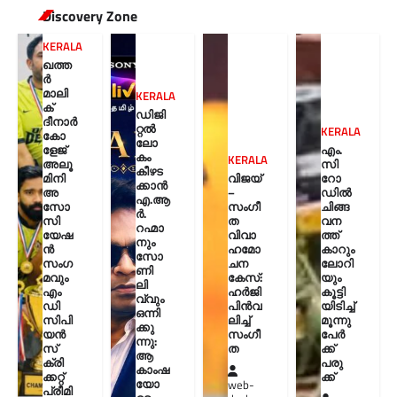
Discovery Zone
KERALA
ഖത്ത
ർ
മാലി
KERALA
ക്
ഡിജി
ദീനാർ
റ്റൽ
KERALA
കോ
ലോ
ളേജ്
എം.
കം
KERALA
അലൂ
സി
കീഴട
മിനി
വിജയ്
റോ
ക്കാൻ
അ
–
ഡിൽ
എ.ആ
സോ
സംഗീ
ചിങ്ങ
ർ.
സി
ത
വന
റഹ്മാ
യേഷ
വിവാ
ത്ത്
നും
ൻ
ഹമോ
കാറും
സോ
സംഗ
ചന
ലോറി
ണി
മവും
കേസ്:
യും
ലി
എം
ഹർജി
കൂട്ടി
വ്വും
ഡി
പിൻവ
യിടിച്ച്
ഒന്നി
സിപി
ലിച്ച്
മൂന്നു
ക്കു
യൻ
സംഗീ
പേർ
ന്നു:
സ്
ത
ക്ക്
ആ
ക്രി
പരു
കാംഷ
ക്കറ്റ്
ക്ക്
യോ
web-
പ്രീമി