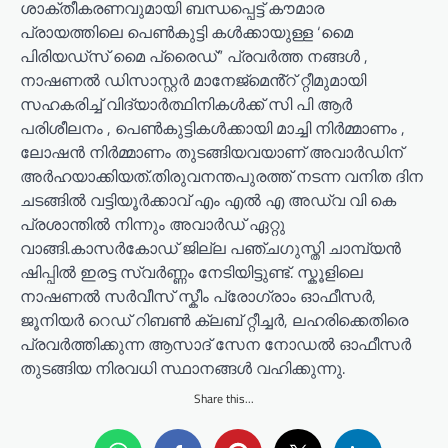
ശാക്തീകരണവുമായി ബന്ധപ്പെട്ട് കൗമാര
പ്രായത്തിലെ പെൺകുട്ടി കൾക്കായുള്ള ‘മൈ
പിരിയഡ്‌സ് മൈ പ്രൈഡ്” പ്രവർത്ത നങ്ങൾ ,
നാഷണൽ ഡിസാസ്റ്റർ മാനേജ്മെൻ്റ് റ്റീമുമായി
സഹകരിച്ച് വിദ്യാർത്ഥിനികൾക്ക് സി പി ആർ
പരിശീലനം , പെൺകുട്ടികൾക്കായി മാച്ചി നിർമ്മാണം ,
ലോഷൻ നിർമ്മാണം തുടങ്ങിയവയാണ് അവാർഡിന്
അർഹയാക്കിയത്.തിരുവനന്തപുരത്ത് നടന്ന വനിത ദിന
ചടങ്ങിൽ വട്ടിയൂർക്കാവ് എം എൽ എ അഡ്വ വി കെ
പ്രശാന്തിൽ നിന്നും അവാർഡ് ഏറ്റു
വാങ്ങി.കാസർകോഡ് ജില്ല പഞ്ചഗുസ്തി ചാമ്പ്യൻ
ഷിപ്പിൽ ഇരട്ട സ്വർണ്ണം നേടിയിട്ടുണ്ട്. സ്കൂളിലെ
നാഷണൽ സർവീസ് സ്കീം പ്രോഗ്രാം ഓഫീസർ,
ജൂനിയർ റെഡ് റിബൺ ക്ലബ് റ്റീച്ചർ, ലഹരിക്കെതിരെ
പ്രവർത്തിക്കുന്ന ആസാദ് സേന നോഡൽ ഓഫീസർ
തുടങ്ങിയ നിരവധി സ്ഥാനങ്ങൾ വഹിക്കുന്നു.
Share this...