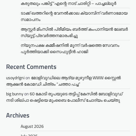
കരുതലും പങ്കിട്ട് “എന്റെ നാട് ചാരിറ്റി – പാച്ചല്ലൂർ
ടാക്ക് ഖത്തറിന്റെ വേനൽക്കാല ക്യാമ്പിന് വർണാഭമായ
സമാപനം
ആസ്റ്റർ മിംസിൽ പ്രീമിയം ബർത്ത് കംപാനിയൻ ലേബർ
സ്യൂട്ട് പ്രവർത്തനമാരംഭിച്ചു
ന്യൂനപക്ഷ കമ്മീഷനിൽ മൂന്ന് വർഷത്തെ സേവനം
പൂർത്തിയാക്കി സൈഫുദ്ദീൻ ഹാജി
Recent Comments
usoydrlgni
on
മോളിവുഡിലെ ആദ്യ മുഴുനീള WWW സ്റ്റൈൽ
ആക്ഷൻ കോമഡി ചിത്രം “ചത്താ പച്ച”
big bunny
on
60 കോടി രൂപയുടെ തട്ടിപ്പ് കേസിൽ ബോളിവുഡ്
നടി ശില്പാ ഷെട്ടിയെ മുംബൈ പോലീസ് ചോദ്യം ചെയ്തു
Archives
August 2026
July 2026