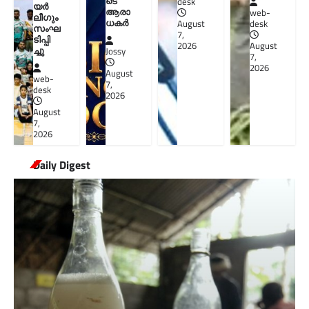
ടെ
desk
യർ
ആരാ
web-
ലീഗും
ധകർ
August
desk
സംഘ
7,
ടിപ്പി
2026
August
ച്ചു
Jossy
7,
2026
August
web-
7,
desk
2026
August
7,
2026
Daily Digest