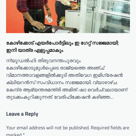
കോഴിക്കോട് എയർപോർട്ടിലും ഇ ഗേറ്റ് സജ്ജമായി;
ഇനി യാത്ര എളുപ്പമാകും
ന്യൂഡൽഹി: തിരുവനന്തപുരവും
കോഴിക്കോടുമുൾപ്പെടെ രാജ്യത്തെ അഞ്ച്
വിമാനത്താവളങ്ങളിൽക്കൂടി അതിവേഗ ഇമിഗ്രേഷൻ
ക്ലിയറൻസ് സംവിധാനം സജ്ജമായി. വ്യാഴാഴ്ച
കേന്ദ്ര ആഭ്യന്തരമന്ത്രി അമിത് ഷാ വെർച്വലായാണ്
തുടക്കംകുറിക്കുന്നത്. വേരിഫിക്കേഷൻ കഴിഞ്ഞ…
Leave a Reply
Your email address will not be published.
Required fields are
marked
*