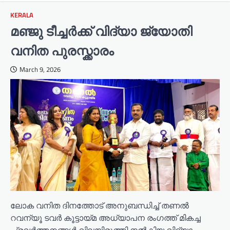
KERALA
മഞ്ജു ടീച്ചർക്ക് വിദ്യാ ജ്യോതി
വനിത പുരസ്ക്കാരം
March 9, 2026
ലോക വനിത ദിനത്തോട് അനുബന്ധിച്ച് തണൽ
റവന്യൂ ടവർ കൂട്ടായ്മ അധ്യാപന രംഗത്ത് മികച്ച