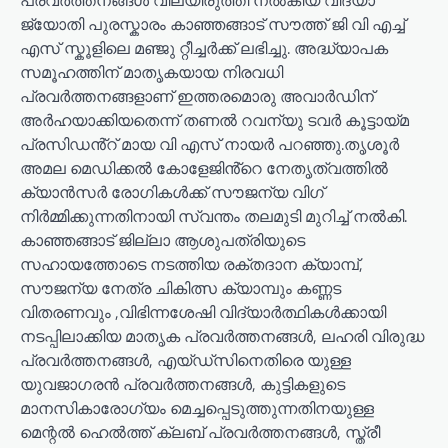
പ്രവർത്തനങ്ങൾ വിലയിരുത്തി നൽകിയ വിദ്യാ
ജ്യോതി പുരസ്കാരം കാഞ്ഞങ്ങാട് സൗത്ത് ജി വി എച്ച്
എസ് സ്കൂളിലെ മഞ്ജു റ്റീച്ചർക്ക് ലഭിച്ചു. അദ്ധ്യാപക
സമൂഹത്തിന് മാതൃകയായ നിരവധി
പ്രവർത്തനങ്ങളാണ് ഇത്തരമൊരു അവാർഡിന്
അർഹയാക്കിയതെന്ന് തണൽ റവന്യു ടവർ കൂട്ടായ്മ
പ്രസിഡൻ്റ് മായ വി എസ് നായർ പറഞ്ഞു.തൃശൂർ
അമല മെഡിക്കൽ കോളേജിൻ്റെ നേതൃത്വത്തിൽ
ക്യാൻസർ രോഗികൾക്ക് സൗജന്യ വിഗ്
നിർമ്മിക്കുന്നതിനായി സ്വന്തം തലമുടി മുറിച്ച് നൽകി.
കാഞ്ഞങ്ങാട് ജില്ലാ ആശുപത്രിയുടെ
സഹായത്തോടെ നടത്തിയ രക്തദാന ക്യാമ്പ്,
സൗജന്യ നേത്ര ചികിത്സ ക്യാമ്പും കണ്ണട
വിതരണവും ,വിഭിന്നശേഷി വിദ്യാർത്ഥികൾക്കായി
നടപ്പിലാക്കിയ മാതൃക പ്രവർത്തനങ്ങൾ, ലഹരി വിരുദ്ധ
പ്രവർത്തനങ്ങൾ, എയ്ഡ്‌സിനെതിരെ യുള്ള
യുവജാഗരൻ പ്രവർത്തനങ്ങൾ, കുട്ടികളുടെ
മാനസികാരോഗ്യം മെച്ചപ്പെടുത്തുന്നതിനയുള്ള
മെന്റൽ ഹെൽത്ത്‌ ക്ലബ് പ്രവർത്തനങ്ങൾ, സ്ത്രീ