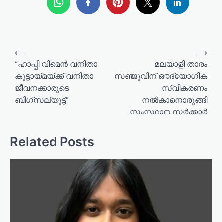
P
⟵
⟶
o
“ഹാപ്പി വിമെൻ വനിതാ
മലയാളി താരം
കൂട്ടായ്മയ്ക്ക് വനിതാ
സഞ്ജുവിന് ഔദ്യോഗിക
s
ജീവനക്കാരുടെ
സ്വീകരണം
t
ബിഗ്സല്യൂട്ട്”
നൽകാനൊരുങ്ങി
n
സംസ്ഥാന സർക്കാർ
a
v
Related Posts
i
g
a
t
i