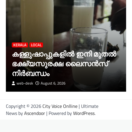
KERALA
LOCAL
കള്ളുഷാപ്പുകളിൽ ഇനി മുതൽ
ഭക്ഷ്യസുരക്ഷ ലൈസൻസ്
നിർബന്ധം
web-desk
August 6, 2026
Copyright © 2026
City Voice Onlline
| Ultimate
News by
Ascendoor
| Powered by
WordPress
.