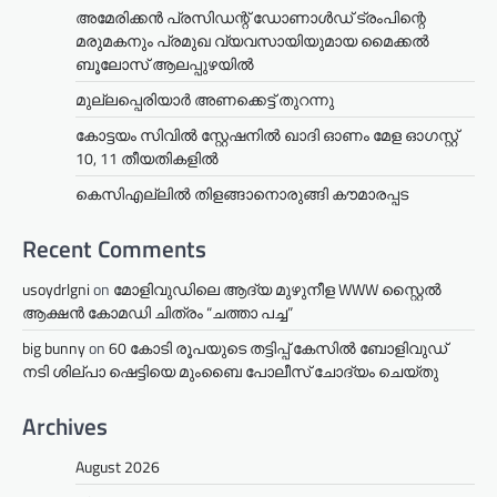
അമേരിക്കൻ പ്രസിഡന്റ് ഡോണാൾഡ് ട്രംപിന്റെ
മരുമകനും പ്രമുഖ വ്യവസായിയുമായ മൈക്കൽ
ബൂലോസ് ആലപ്പുഴയിൽ
മുല്ലപ്പെരിയാര്‍ അണക്കെട്ട് തുറന്നു
കോട്ടയം സിവിൽ സ്റ്റേഷനിൽ ഖാദി ഓണം മേള ഓഗസ്റ്റ്
10, 11 തീയതികളില്‍
കെസിഎല്ലിൽ തിളങ്ങാനൊരുങ്ങി കൗമാരപ്പട
Recent Comments
usoydrlgni
on
മോളിവുഡിലെ ആദ്യ മുഴുനീള WWW സ്റ്റൈൽ
ആക്ഷൻ കോമഡി ചിത്രം “ചത്താ പച്ച”
big bunny
on
60 കോടി രൂപയുടെ തട്ടിപ്പ് കേസിൽ ബോളിവുഡ്
നടി ശില്പാ ഷെട്ടിയെ മുംബൈ പോലീസ് ചോദ്യം ചെയ്തു
Archives
August 2026