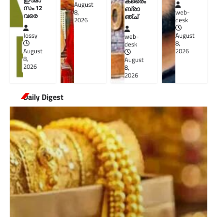
ഈമാ
ക്രൈം
August
സം 12
ബ്രാ
8,
web-
വരെ
ഞ്ച്
2026
desk
Jossy
August
web-
8,
desk
August
2026
8,
August
2026
8,
2026
Daily Digest