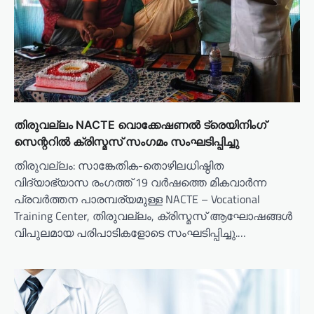
തിരുവല്ലം NACTE വൊക്കേഷണൽ ട്രെയിനിംഗ്
സെന്ററിൽ ക്രിസ്മസ് സംഗമം സംഘടിപ്പിച്ചു
തിരുവല്ലം: സാങ്കേതിക-തൊഴിലധിഷ്ഠിത
വിദ്യാഭ്യാസ രംഗത്ത് 19 വർഷത്തെ മികവാർന്ന
പ്രവർത്തന പാരമ്പര്യമുള്ള NACTE – Vocational
Training Center, തിരുവല്ലം, ക്രിസ്മസ് ആഘോഷങ്ങൾ
വിപുലമായ പരിപാടികളോടെ സംഘടിപ്പിച്ചു.…