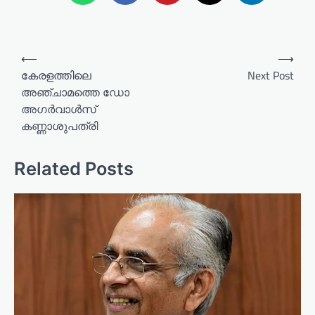
P
⟵
⟶
o
കേരളത്തിലെ
Next Post
അഞ്ചാമത്തെ ഡോ
s
അഗർവാൾസ്
t
കണ്ണാശുപത്രി
n
a
Related Posts
v
i
g
a
t
i
o