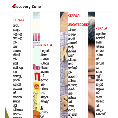
Discovery Zone
KERALA
KERALA
,
UNCATEGORIZED
സി.
KERALA
ഐ.
പിണ
എ.എ
മുഖ്യ
റായി
സ്.എ
മന്ത്രി
സർ
ൽ
ക്കെ
ക്കാരി
KERALA
അ
തിരെ
ന്റെ
ക്കാദ
*മുതി
സോ
കാല
മിയി
ർന്ന
ഷ്യ
ത്ത്
ൽ
പത്ര
ൽ
പി.എ
ബി.
പ്രവ
മീഡി
സ്.
ബി.എ
ർത്ത
യ
സിയി
ഓ
കനെ
പോ
ൽ
ണേഴ്സ്
പി
സ്റ്റ്;
നടന്ന
ഇൻ
ന്നോ
അർ
ക്രമ
ഏവി
ക്ക
ജുൻ
ക്കേടു
യേഷ
വിഭാ
ആയ
കൾ
ൻ
ഗം
ങ്കി
അ
മാനേ
ആദ
ക്കെ
ന്വേ
ജ്മെ
രിച്ചു*
തിരെ
ഷി
ന്റ്:
വീ
ക്കാ
പ്രവേ
ണ്ടും
നൊ
Jossy
ശനം
കേസ്
രുങ്ങി