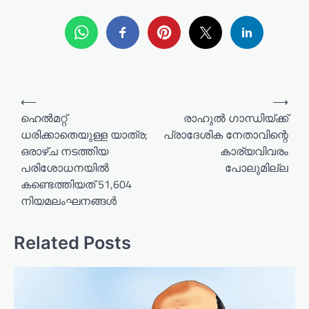
P
⟵
⟶
o
ഹെൽമറ്റ്
രാഹുൽ ​ഗാന്ധിയ്ക്ക്
ധരിക്കാതെയുള്ള യാത്ര;
പ്രാദേശിക നേതാവിന്റെ
s
ഒരാഴ്ച നടത്തിയ
കാര്യവിവരം
t
പരിശോധനയിൽ
പോലുമില്ല
n
കണ്ടെത്തിയത് 51,604
a
നിയമലംഘനങ്ങൾ
v
Related Posts
i
g
a