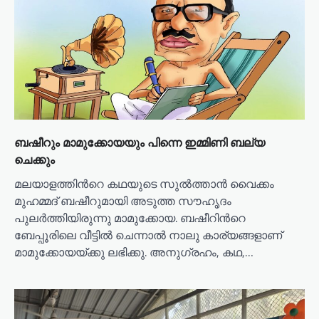
t
i
o
n
ബഷീറും മാമുക്കോയയും പിന്നെ ഇമ്മിണി ബല്യ
ചെക്കും
മലയാളത്തിന്‍റെ ക‍ഥയുടെ സുൽത്താൻ വൈക്കം
മുഹമ്മദ് ബഷീറുമായി അ​ടു​ത്ത സൗ​ഹൃ​ദം
പുലർത്തിയിരുന്നു മാമുക്കോയ. ബ​ഷീ​റി​ന്‍റെ
ബേപ്പൂരിലെ വീട്ടിൽ ചെന്നാൽ നാ​ലു കാ​ര്യ​ങ്ങ​ളാ​ണ്
മാമുക്കോയയ്ക്കു ലഭിക്കു. ​അ​നു​ഗ്ര​ഹം, ക​ഥ,…