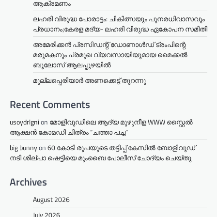
ആക്രമണം
ലഹരി വിരുദ്ധ പോരാട്ടം: ചികിത്സയും പുനരധിവാസവും
പ്രധാനം;കേരള മദ്യ- ലഹരി വിരുദ്ധ ഏകോപന സമിതി
അമേരിക്കൻ പ്രസിഡന്റ് ഡോണാൾഡ് ട്രംപിന്റെ
മരുമകനും പ്രമുഖ വ്യവസായിയുമായ മൈക്കൽ
ബൂലോസ് ആലപ്പുഴയിൽ
മുല്ലപ്പെരിയാര്‍ അണക്കെട്ട് തുറന്നു
Recent Comments
usoydrlgni
on
മോളിവുഡിലെ ആദ്യ മുഴുനീള WWW സ്റ്റൈൽ
ആക്ഷൻ കോമഡി ചിത്രം “ചത്താ പച്ച”
big bunny
on
60 കോടി രൂപയുടെ തട്ടിപ്പ് കേസിൽ ബോളിവുഡ്
നടി ശില്പാ ഷെട്ടിയെ മുംബൈ പോലീസ് ചോദ്യം ചെയ്തു
Archives
August 2026
July 2026