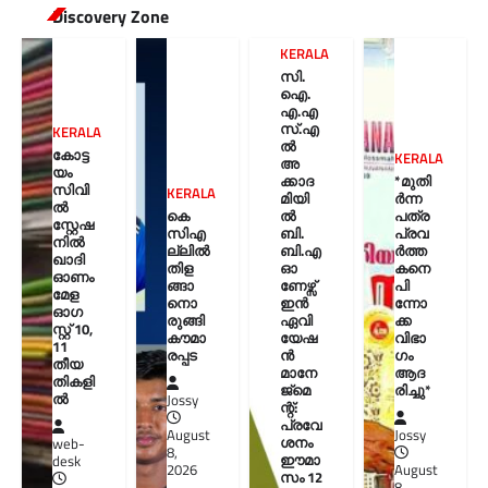
Discovery Zone
KERALA
സി.
ഐ.
എ.എ
സ്.എ
KERALA
ൽ
കോട്ട
KERALA
അ
യം
ക്കാദ
*മുതി
സിവി
KERALA
മിയി
ർന്ന
ൽ
കെ
ൽ
പത്ര
സ്റ്റേഷ
സിഎ
ബി.
പ്രവ
നിൽ
ല്ലിൽ
ബി.എ
ർത്ത
ഖാദി
തിള
ഓ
കനെ
ഓണം
ങ്ങാ
ണേഴ്സ്
പി
മേള
നൊ
ഇൻ
ന്നോ
ഓഗ
രുങ്ങി
ഏവി
ക്ക
സ്റ്റ് 10,
കൗമാ
യേഷ
വിഭാ
11
രപ്പട
ൻ
ഗം
തീയ
മാനേ
ആദ
തികളി
ജ്മെ
രിച്ചു*
ല്‍
Jossy
ന്റ്:
പ്രവേ
August
Jossy
ശനം
web-
8,
ഈമാ
desk
2026
August
സം 12
8,