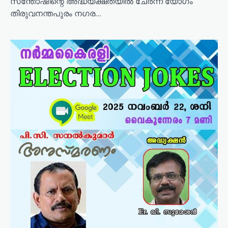
സന്തോഷിന്റെ അദ്ധ്യക്ഷതയിൽ ചേർന്ന യോഗം
തിരുവനന്തപുരം നഗര…