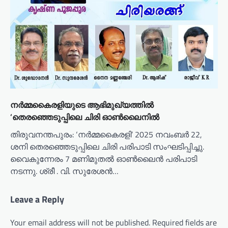
നർമ്മകൈരളിയുടെ ആഭിമുഖ്യത്തിൽ
‘തെരഞ്ഞെടുപ്പിലെ ചിരി ഓൺലൈനിൽ
തിരുവനന്തപുരം: ‘നർമ്മകൈരളി’ 2025 നവംബർ 22,
ശനി തെരഞ്ഞെടുപ്പിലെ ചിരി പരിപാടി സംഘടിപ്പിച്ചു.
വൈകുന്നേരം 7 മണിമുതൽ ഓൺലൈൻ പരിപാടി
നടന്നു. ശ്രീ . വി. സുരേശൻ…
Leave a Reply
Your email address will not be published.
Required fields are