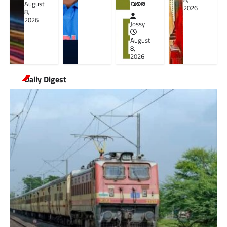
വരെ
August
2026
8,
2026
Jossy
August
8,
2026
Daily Digest