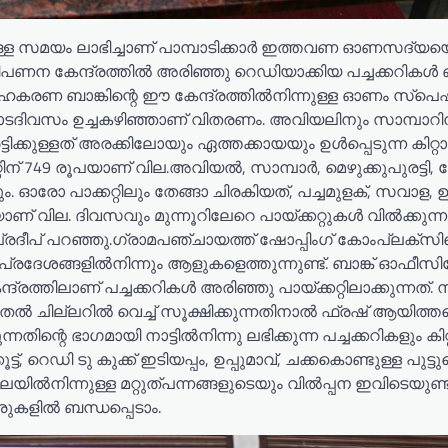
മുള്ള സമയം ലാഭിച്ചാണ് പാമ്പാടിക്കാർ ഇത്തവണ ഓണസദ്യയ
്’വിപണന കേന്ദ്രത്തിൽ അരിഞ്ഞു റെഡിയാക്കിയ പച്ചക്കറികൾ 
ഹകരണ ബാങ്കിന്റെ ഈ കേന്ദ്രത്തിൽനിന്നുള്ള ഓണം സ്പ
.ഉത്രാടദിവസം ഉച്ചകഴിഞ്ഞാണ് വിതരണം. അവിയലിനും സാമ്പാറി
ിക്കുള്ളത് അരക്കിലോയും ഏത്തക്കായയും ഉൾപ്പെടുന്ന കിറ
റിന് 749 രൂപയാണ് വില.അവിയൽ, സാമ്പാർ, മെഴുക്കുപുരട്ടി
ും. ഓരോ പാക്കറ്റിലും തേങ്ങാ ചിരകിയത്, പച്ചമുളക്, സവാള, ഉ
ണ് വില. ദിവസവും മുന്നൂറിലേറെ പായ്ക്കറ്റുകൾ വിൽക്കുന്നു
പ്രദീപ് പറഞ്ഞു.ഗ്രാമപഞ്ചായത്ത് ഷോപ്പിംഗ് കോംപ്ലക്സ
യൽ പ്രദേശങ്ങളിൽനിന്നും ആളുകളെത്തുന്നുണ്ട്. ബാങ്ക് ഓഫീസ
ത്തിലാണ് പച്ചക്കറികൾ അരിഞ്ഞു പായ്ക്കറ്റിലാക്കുന്നത്. 
ൽ ചില്ലറിൽ വെച്ച് സൂക്ഷിക്കുന്നതിനാൽ ഫ്രഷ് ആയിത്തന
ിന്റെ ഭാഗമായി നാട്ടിൽനിന്നു ലഭിക്കുന്ന പച്ചക്കറികളും കി
്ട്, റെഡി ടു കുക്ക് ഇടിയപ്പം, ഉപ്പുമാവ്, ചക്കകൊണ്ടുള്ള പുട്ട
ൽനിന്നുള്ള മറ്റുത്പന്നങ്ങളുടെയും വിൽപ്പന ഇവിടെയുണ്ട്
രുകളിൽ ബന്ധപ്പെടാം.