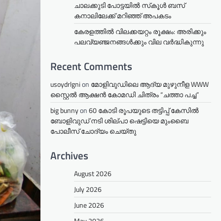
ചാലക്കുടി പോട്ടയിൽ സ്‌കൂൾ ബസ്
കനാലിലേക്ക് മറിഞ്ഞ് അപകടം
കേരളത്തില്‍ വിലക്കയറ്റം രൂക്ഷം: അരിക്കും
പലവ്യഞ്ജനങ്ങള്‍ക്കും വില വർദ്ധികുന്നു
Recent Comments
usoydrlgni
on
മോളിവുഡിലെ ആദ്യ മുഴുനീള WWW
സ്റ്റൈൽ ആക്ഷൻ കോമഡി ചിത്രം “ചത്താ പച്ച”
big bunny
on
60 കോടി രൂപയുടെ തട്ടിപ്പ് കേസിൽ
ബോളിവുഡ് നടി ശില്പാ ഷെട്ടിയെ മുംബൈ
പോലീസ് ചോദ്യം ചെയ്തു
Archives
August 2026
July 2026
June 2026
May 2026