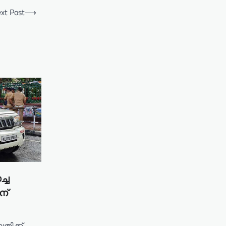
xt Post
⟶
്ച
ന്
തിക്ക്