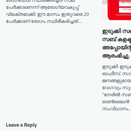
രോഗബാധ സ്ഥിരീകരിച്ചത് നാല്
പേർക്കാണെന്ന് ആരോഗ്യവകുപ്പ്
വ്യക്തമാക്കി. ഈ മാസം ഇതുവരെ 20
പേർക്കാണ് രോഗം സ്ഥിരീകരിച്ചത്.…
ഇടുക്കി സ
സബ് കളക
അപ്പോയിന്
ആരംഭിച്ചു.
ഇടുക്കി: ഇടു
ഓഫീസ്, സാ
ജനങ്ങളുമായ
വേഗവും സുത
“നേരിൽ സബ്
ഓൺലൈൻ അപ്പോ
സംവിധാനം
Leave a Reply