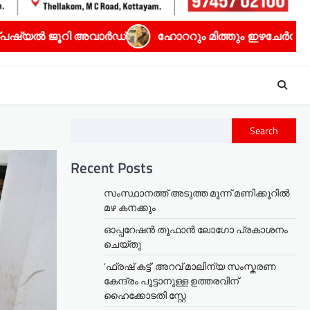
ഹോററും മിത്തും ഇഴചേർന്ന ധ്യാൻ ശ്രീനിവാസൻ്റെ ‘സീക്ര
Search
Recent Posts
സംസ്ഥാനത്ത് അടുത്ത മൂന്ന് മണിക്കൂറിൽ
മഴ കനക്കും
ഓപ്പറേഷൻ തൂഫാൻ ലോഗോ പ്രകാശനം
ചെയ്തു
‘ഫ്രഷ് കട്ട്’ അറവ് മാലിന്യ സംസ്കരണ
കേന്ദ്രം പൂട്ടാനുള്ള ഉത്തരവിന്
ഹൈക്കോടതി സ്റ്റേ