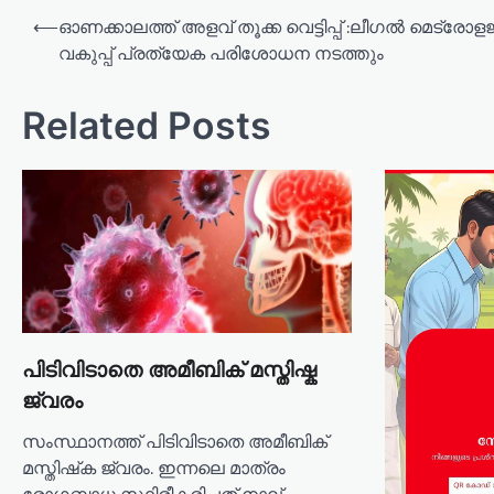
P
⟵
ഓണക്കാലത്ത് അളവ് തൂക്ക വെട്ടിപ്പ് :ലീഗൽ മെട്രോളജ
o
വകുപ്പ് പ്രത്യേക പരിശോധന നടത്തും
s
t
Related Posts
n
a
v
i
g
a
t
പിടിവിടാതെ അമീബിക് മസ്തിഷ്ക
i
ജ്വരം
o
സംസ്ഥാനത്ത് പിടിവിടാതെ അമീബിക്
n
മസ്തിഷ്‌ക ജ്വരം. ഇന്നലെ മാത്രം