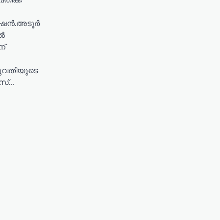
ഷൻ.അടൂർ
ിൽ
്
യുവതിയുടെ
സ്…