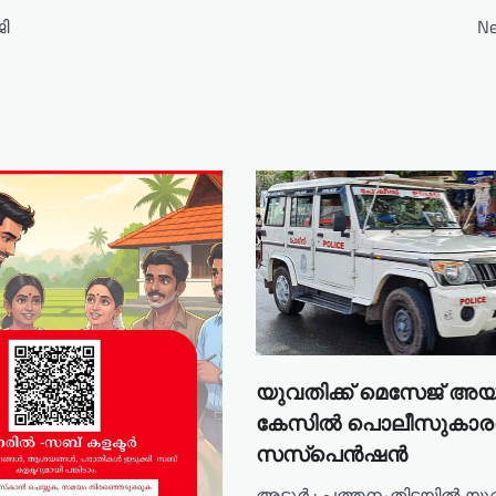
ി
Ne
യുവതിക്ക് മെസേജ് അയച
കേസിൽ പൊലീസുകാര
സസ്പെൻഷൻ
അടൂർ : പത്തനംതിട്ടയിൽ യുവ