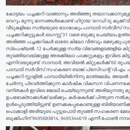
കോട്ടയം: പച്ചക്കറി വാങ്ങാനും അരിഞ്ഞു തയാറാക്കാനു
വെറും മൂന്നു മാസങ്ങൾകൊണ്ട് ഹിറ്റായ ‘റെഡി ടു കുക്ക
വീടുകളിലെ സദ്യയുടെ ഭാഗമാകും.പാമ്പാടി സർവീസ് സ
പച്ചക്കറിക്കൂട്ടുകൾ ഓഗസ്റ്റ് 31 വരെ ബുക്കു ചെയ്യാം
അരിഞ്ഞ പച്ചക്കറികൾ ഓരോ കിലോ വീതവും മെഴുക്കുപുരട്ട
സ്പെഷ്യൽ. 12 പേർക്കുള്ള സദ്യ വിഭവങ്ങളടങ്ങളിയ കിറ്
തുടങ്ങിയവയ്ക്കുള്ള അരക്കിലോ പാക്കറ്റുകളും ഇവിടെ കിട്ട
എന്നിവയുമുണ്ട്. സാമ്പാർ, അവിയൽ കിറ്റുകൾക്ക് 60 രൂപയാ
പാമ്പാടി സർവീസ് സഹകരണ ബാങ്ക് പ്രസിഡന്റ് വി.എം. 
പച്ചക്കറി സ്റ്റാളിൽ പാമ്പാടിയിൽനിന്നു മാത്രമല്ല, അ
ചേർന്നു പ്രവർത്തിക്കുന്ന കാർഷിക വികസന വിപണനകേന്ദ്ര
വനിതകൾ ഇവിടെ ജോലി ചെയ്യുന്നുണ്ട്. അരിയുന്നതു മുത
ഉപഭോക്താക്കൾക്ക് ലഭിക്കും. കർഷകർക്ക് പിന്തുണ നൽകുന്നത
ഉൾപ്പെടുത്തിയിട്ടുണ്ട്. ഉണക്കകപ്പകൊണ്ടുള്ള ബിരിയാണിക്കൂട
പൊക്കാളി അരിയുടെ പുട്ടുപൊടി തുടങ്ങി സഹകരണ മേഖലയി
ബുക്കിംഗിന് 9495683814, 9495344619 എന്നീ ഫോൺ നമ്പ