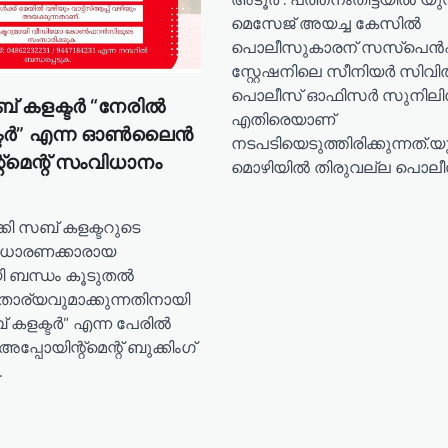
മെസേജ് അയച്ച കേസിൽ
പൊലീസുകാരന് സസ്പെൻ
സ്റ്റേഷനിലെ സീനിയർ സിവ
പൊലീസ് ഓഫിസർ സുനിലിന
ബ് കളക്ടർ “നേരിൽ
എതിരെയാണ്
്ടർ” എന്ന ഓൺലൈൻ
നടപടിയെടുത്തിരിക്കുന്നത്.
റ്മെന്റ് സംവിധാനം
മൊഴിയിൽ തിരുവല്ല പൊലീ
ക്കി സബ് കളക്ടറുടെ
ധാരണക്കാരായ
ി ബന്ധം കൂടുതൽ
ാര്യവുമാക്കുന്നതിനായി
 കളക്ടർ” എന്ന പേരിൽ
യിന്റ്മെന്റ് ബുക്കിംഗ്
…