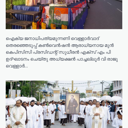
ഐക്യ ജനാധിപത്യമുന്നണി വെള്ളാർവാദ്
തെരഞ്ഞെടുപ്പ് കൺവെൻഷൻ ആരാധ്യനായ മുൻ
കെപിസിസി പ്രസിഡന്റ് സുധീരൻ എക്സ് എം പി
ഉദ്ഘാടനം ചെയ്തു അധ്യക്ഷൻ പാച്ചല്ലൂർ വി രാജു
വെള്ളാർ…