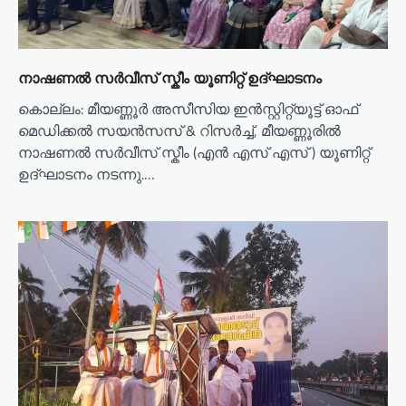
നാഷണൽ സർവീസ് സ്കീം യൂണിറ്റ് ഉദ്ഘാടനം
കൊല്ലം: മീയണ്ണൂർ അസീസിയ ഇൻസ്റ്റിറ്റ്യൂട്ട് ഓഫ്
മെഡിക്കൽ സയൻസസ് & റിസർച്ച്, മീയണ്ണൂരിൽ
നാഷണൽ സർവീസ് സ്കീം (എൻ എസ് എസ് ) യൂണിറ്റ്
ഉദ്ഘാടനം നടന്നു.…