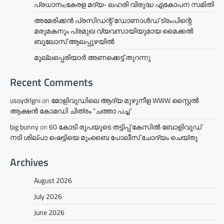
പ്രധാനം;കേരള മദ്യ- ലഹരി വിരുദ്ധ ഏകോപന സമിതി
അമേരിക്കൻ പ്രസിഡന്റ് ഡോണാൾഡ് ട്രംപിന്റെ
മരുമകനും പ്രമുഖ വ്യവസായിയുമായ മൈക്കൽ
ബൂലോസ് ആലപ്പുഴയിൽ
മുല്ലപ്പെരിയാര്‍ അണക്കെട്ട് തുറന്നു
Recent Comments
usoydrlgni
on
മോളിവുഡിലെ ആദ്യ മുഴുനീള WWW സ്റ്റൈൽ
ആക്ഷൻ കോമഡി ചിത്രം “ചത്താ പച്ച”
big bunny
on
60 കോടി രൂപയുടെ തട്ടിപ്പ് കേസിൽ ബോളിവുഡ്
നടി ശില്പാ ഷെട്ടിയെ മുംബൈ പോലീസ് ചോദ്യം ചെയ്തു
Archives
August 2026
July 2026
June 2026