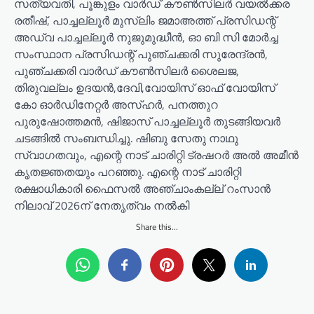
സത്യവതി, പൂങ്കുളം വാർഡ്‌ കൗൺസിലർ വയൽക്കര
രതീഷ്, പാച്ചല്ലൂർ മുസ്ലിം ജമാഅത്ത് പ്രസിഡന്റ്‌
അഡ്വ പാച്ചല്ലൂർ നുജുമുദ്ധീൻ, ഓ ബി സി മോർച്ച
സംസ്ഥാന പ്രസിഡന്റ് പുഞ്ചക്കരി സുരേന്ദ്രൻ,
പുഞ്ചക്കരി വാർഡ്‌ കൗൺസിലർ ശൈലജ,
തിരുവല്ലം ഉദയൻ,ദേവി,വോയിസ് ഓഫ് വോയിസ്
കോ ഓർഡിനേറ്റർ അസ്ഹർ, പനത്തുറ
പുരുഷോത്തമൻ, ഷിജാസ് പാച്ചല്ലൂർ തുടങ്ങിയവർ
ചടങ്ങിൽ സംബന്ധിച്ചു. ഷിബു സേതു നാഥു
സ്വാഗതവും, എന്റെ നാട് ചാരിറ്റി ട്രഷറർ അൽ അമീൻ
കൃതജ്ഞതയും പറഞ്ഞു. എന്റെ നാട് ചാരിറ്റി
രക്ഷാധികാരി ഫൈസൽ അഞ്ചാംകല്ല് റംസാൻ
നിലാവ് 2026ന് നേതൃത്വം നൽകി
Share this...