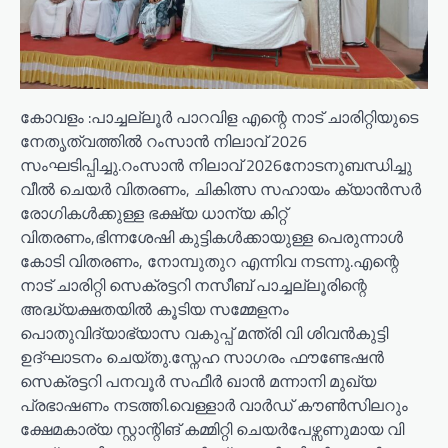
കോവളം :പാച്ചല്ലൂർ പാറവിള എന്റെ നാട് ചാരിറ്റിയുടെ
നേതൃത്വത്തിൽ റംസാൻ നിലാവ് 2026
സംഘടിപ്പിച്ചു.റംസാൻ നിലാവ് 2026നോടനുബന്ധിച്ചു
വീൽ ചെയർ വിതരണം, ചികിത്സ സഹായം ക്യാൻസർ
രോഗികൾക്കുള്ള ഭക്ഷ്യ ധാന്യ കിറ്റ്
വിതരണം,ഭിന്നശേഷി കുട്ടികൾക്കായുള്ള പെരുന്നാൾ
കോടി വിതരണം, നോമ്പുതുറ എന്നിവ നടന്നു.എന്റെ
നാട് ചാരിറ്റി സെക്രട്ടറി നസീബ് പാച്ചല്ലൂരിന്റെ
അദ്ധ്യക്ഷതയിൽ കൂടിയ സമ്മേളനം
പൊതുവിദ്യാഭ്യാസ വകുപ്പ് മന്ത്രി വി ശിവൻകുട്ടി
ഉദ്ഘാടനം ചെയ്തു.സ്നേഹ സാഗരം ഫൗണ്ടേഷൻ
സെക്രട്ടറി പനവൂർ സഫീർ ഖാൻ മന്നാനി മുഖ്യ
പ്രഭാഷണം നടത്തി.വെള്ളാർ വാർഡ്‌ കൗൺസിലറും
ക്ഷേമകാര്യ സ്റ്റാന്റിങ് കമ്മിറ്റി ചെയർപേഴ്സണുമായ വി