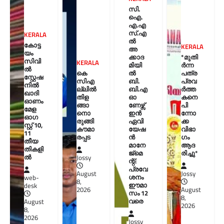
സി.
ഐ.
എ.എ
സ്.എ
KERALA
ൽ
കോട്ട
KERALA
അ
യം
ക്കാദ
*മുതി
സിവി
KERALA
മിയി
ർന്ന
ൽ
കെ
ൽ
പത്ര
സ്റ്റേഷ
സിഎ
ബി.
പ്രവ
നിൽ
ല്ലിൽ
ബി.എ
ർത്ത
ഖാദി
തിള
ഓ
കനെ
ഓണം
ങ്ങാ
ണേഴ്സ്
പി
മേള
നൊ
ഇൻ
ന്നോ
ഓഗ
രുങ്ങി
ഏവി
ക്ക
സ്റ്റ് 10,
കൗമാ
യേഷ
വിഭാ
11
രപ്പട
ൻ
ഗം
തീയ
മാനേ
ആദ
തികളി
ജ്മെ
രിച്ചു*
ല്‍
Jossy
ന്റ്:
പ്രവേ
August
Jossy
ശനം
web-
8,
ഈമാ
desk
2026
August
സം 12
8,
വരെ
August
2026
8,
2026
Jossy