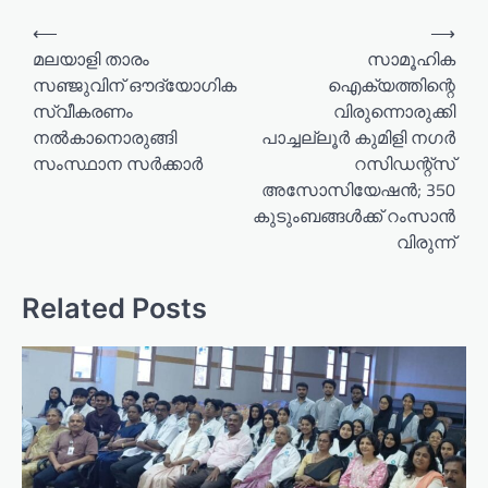
P
⟵
⟶
o
മലയാളി താരം
സാമൂഹിക
സഞ്ജുവിന് ഔദ്യോഗിക
ഐക്യത്തിന്റെ
s
സ്വീകരണം
വിരുന്നൊരുക്കി
t
നൽകാനൊരുങ്ങി
പാച്ചല്ലൂർ കുമിളി നഗർ
n
സംസ്ഥാന സർക്കാർ
റസിഡന്റ്‌സ്
a
അസോസിയേഷൻ; 350
കുടുംബങ്ങൾക്ക് റംസാൻ
v
വിരുന്ന്
i
g
Related Posts
a
t
i
o
n