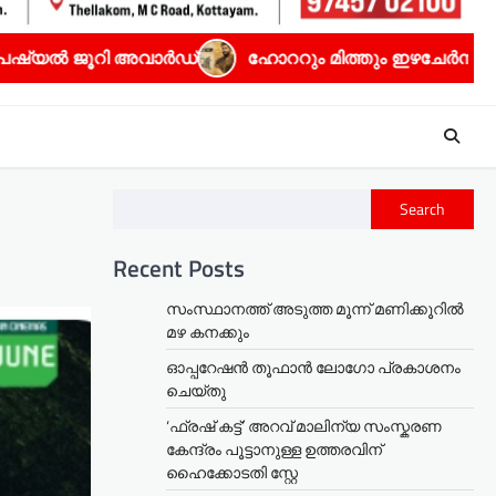
ഹോററും മിത്തും ഇഴചേർന്ന ധ്യാൻ ശ്രീനിവാസൻ്റെ ‘സീക്രട
Search
Recent Posts
സംസ്ഥാനത്ത് അടുത്ത മൂന്ന് മണിക്കൂറിൽ
മഴ കനക്കും
ഓപ്പറേഷൻ തൂഫാൻ ലോഗോ പ്രകാശനം
ചെയ്തു
‘ഫ്രഷ് കട്ട്’ അറവ് മാലിന്യ സംസ്കരണ
കേന്ദ്രം പൂട്ടാനുള്ള ഉത്തരവിന്
ഹൈക്കോടതി സ്റ്റേ