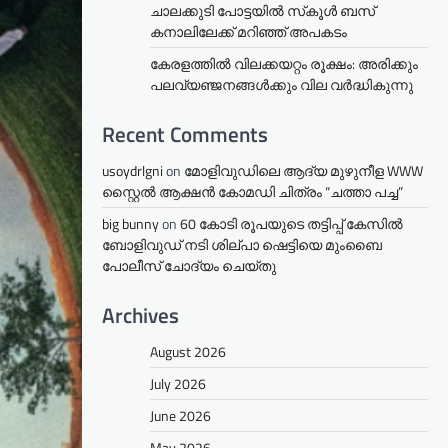
ചാലക്കുടി പോട്ടയിൽ സ്‌കൂൾ ബസ്
കനാലിലേക്ക് മറിഞ്ഞ് അപകടം
കേരളത്തില്‍ വിലക്കയറ്റം രൂക്ഷം: അരിക്കും
പലവ്യഞ്ജനങ്ങള്‍ക്കും വില വർദ്ധികുന്നു
Recent Comments
usoydrlgni
on
മോളിവുഡിലെ ആദ്യ മുഴുനീള WWW
സ്റ്റൈൽ ആക്ഷൻ കോമഡി ചിത്രം “ചത്താ പച്ച”
big bunny
on
60 കോടി രൂപയുടെ തട്ടിപ്പ് കേസിൽ
ബോളിവുഡ് നടി ശില്പാ ഷെട്ടിയെ മുംബൈ
പോലീസ് ചോദ്യം ചെയ്തു
Archives
August 2026
July 2026
June 2026
May 2026