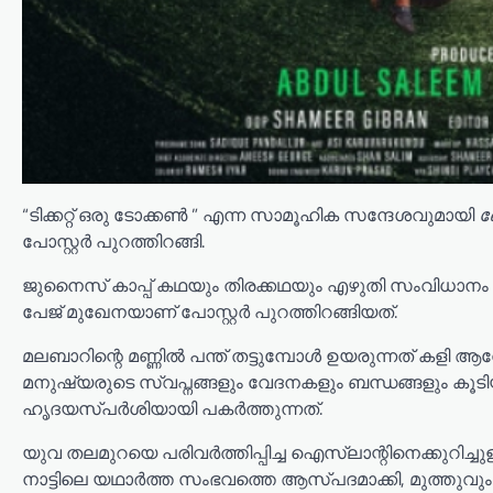
“ടിക്കറ്റ് ഒരു ടോക്കൺ ” എന്ന സാമൂഹിക സന്ദേശവുമായി
പോസ്റ്റർ പുറത്തിറങ്ങി.
ജുനൈസ് കാപ്പ് കഥയും തിരക്കഥയും എഴുതി സംവിധാനം ന
പേജ് മുഖേനയാണ് പോസ്റ്റർ പുറത്തിറങ്ങിയത്.
മലബാറിന്റെ മണ്ണിൽ പന്ത് തട്ടുമ്പോൾ ഉയരുന്നത് കളി ആ
മനുഷ്യരുടെ സ്വപ്നങ്ങളും വേദനകളും ബന്ധങ്ങളും കൂ
ഹൃദയസ്പർശിയായി പകർത്തുന്നത്.
യുവ തലമുറയെ പരിവർത്തിപ്പിച്ച ഐസ്‌ലാന്റിനെക്കുറിച്ച
നാട്ടിലെ യഥാർത്ത സംഭവത്തെ ആസ്പദമാക്കി, മുത്തുവും