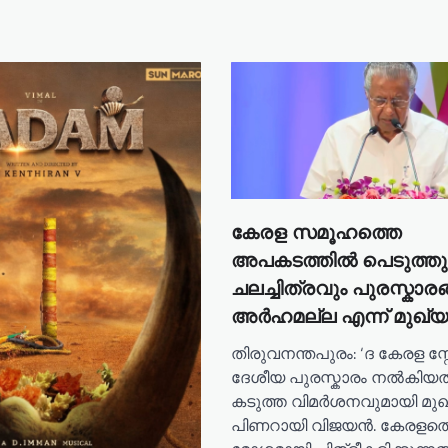
കേരള സമൂഹത്തെ
അപകടത്തിൽ പെടുത്തുന
ചലച്ചിത്രവും പുരസ്കാരങ
അർഹമല്ല എന്ന് മുഖ്യമ
തിരുവനന്തപുരം: ‘ദ കേരള സ്റ്റ
ദേശീയ പുരസ്കാരം നൽകിയ
കടുത്ത വിമർശനവുമായി മുഖ്
പിണറായി വിജയൻ. കേരളത്