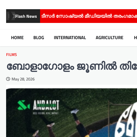
്യൽ മീഡിയയിൽ തരംഗമാകുന്നു;
സിനിമ – സീരിയൽ ത
Flash News
HOME
BLOG
INTERNATIONAL
AGRICULTURE
H
FILMS
ബോളാഗോളം ജൂണിൽ തിയേറ
May 28, 2026