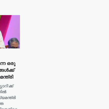
്ന ഒരു
്ങൾക്ക്
ന്ത്രി
ോറി’ക്ക്
തിൽ
യമന്ത്രി
തെ