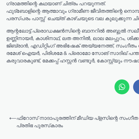
ഗ്രാമത്തിന്റെ കഥയാണ് ചിത്രം പറയുന്നത്.
ഫുട്ബോളിന്റെ ആത്മാവും ഗ്രാമീണ ജീവിതത്തിന്റെ നൊമ്
പരസ്പരം പാസ്സ് ‌ ചെയ്ത്‌ കാഴ്ചയുടെ വല കുലുക്കുന്ന ചി
ആന്റലോട്ട് പ്രൊഡക്ഷൻസിന്റെ ബാനറിൽ അബ്ദുൽ സലീം 
ഉണ്ണിനായർ, കാശിനാഥ്‌, ലത അനിൽ, ലാല മലപ്പുറം, ശി
ജിബ്രാൻ, എഡിറ്റിംഗ് അഭിഷേക് അയ്യനേത്ത്, സംഗീതം
രമേശ്‌ ഐയർ, പിരിശമേ & പ്രൊമോ സോങ്‌ സാദിഖ് പന്ത
കരുവാരകുണ്ട്, മേക്കപ്പ് ഹസ്സൻ വണ്ടൂർ, കോസ്റ്റ്യും ന
P
⟵
ഫിറോസ് നാദാപുരത്തിന് മീഡിയ പ്‌ളസിന്റെ സംഗീത
o
പ്രതിഭ പുരസ്‌കാരം
s