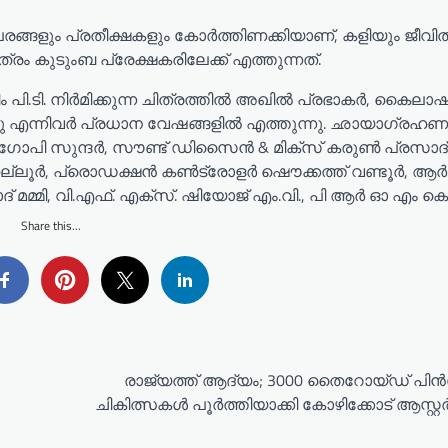
പരങ്ങളും പ്രതീക്ഷകളും കോർത്തിണക്കിയാണ്, കളിയും ജീവി
ത്രം കുടുംബ പ്രേക്ഷകരിലേക്ക് എത്തുന്നത്.
പി.ടി. നിർമിക്കുന്ന ചിത്രത്തിൽ അഖിൽ പ്രഭാകർ, കൈലാഷ
ക്കു എന്നിവർ പ്രധാന വേഷങ്ങളിൽ എത്തുന്നു. ഛായാഗ്രഹണ
 ഗോപി സുന്ദർ, സൗണ്ട് ഡിസൈൻ & മിക്സ് കരുൺ പ്രസാദ്,
ല്ലൂർ, പ്രൊഡക്ഷൻ കൺട്രോളർ ഷൌക്കത്ത്‌ വണ്ടൂർ, ആർട്
ൗഷാദ് മമ്മി, വി.എഫ്. എക്സ്. ഷിയോജ് എം.വി., പി ആർ ഓ എം 
Share this...
രാജ്യത്ത് ആദ്യം; 3000 തൈറോയ്ഡ് പ
ചികിത്സകൾ പൂർത്തിയാക്കി കോഴിക്കോട് ആസ്റ്റർ