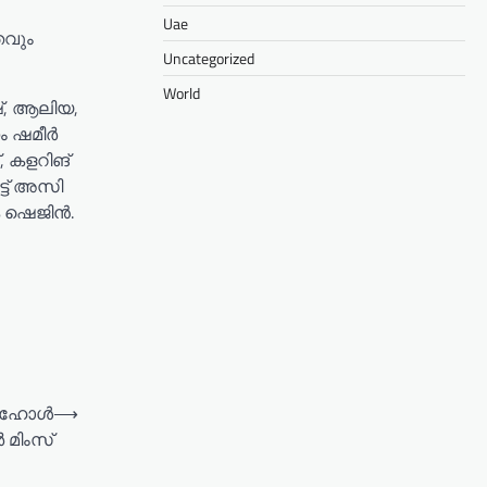
Uae
തവും
Uncategorized
World
്, ആലിയ,
ം ഷമീർ
 കളറിങ്
ട്‌ അസി
കെ ഷെജിൻ.
ിൻഹോൾ
⟶
 മിംസ്