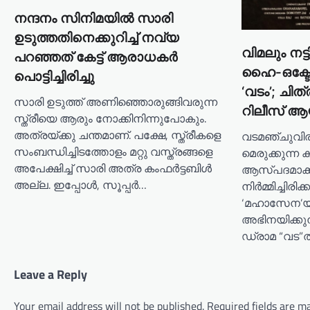
നന്ദനം സിനിമയില്‍ സാരി
ഉടുത്തതിനെക്കുറിച്ച് നവ്യ
വിമലും നട്ട
പറഞ്ഞത് കേട്ട് ആരാധകര്‍
ഹൈ-ഒക്ട
പൊട്ടിച്ചിരിച്ചു
‘വടം’; ചിത
സാരി ഉടുത്ത് അണിഞ്ഞൊരുങ്ങിവരുന്ന
റിലീസ് ആ
സ്ത്രീയെ ആരും നോക്കിനിന്നുപോകും.
അത്രയ്ക്കു ചന്തമാണ്. പക്ഷേ, സ്ത്രീകളെ
വടമഞ്ചുവിരട
സംബന്ധിച്ചിടത്തോളം മറ്റു വസ്ത്രങ്ങളെ
മെരുക്കുന്
അപേക്ഷിച്ച് സാരി അത്ര കംഫര്‍ട്ടബിള്‍
ആസ്പദമാക്ക
അല്ല. ഇപ്പോള്‍, സൂപ്പര്‍…
നിർമ്മിച്ചിരി
‘മഹാസേന’യ
അഭിനയിക്കു
ഡ്രാമ “വട”ത
Leave a Reply
Your email address will not be published.
Required fields are 