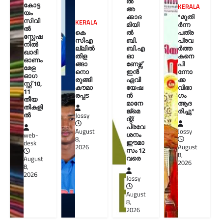
ൽ
കോട്ട
KERALA
അ
യം
ക്കാദ
*മുതി
സിവി
KERALA
മിയി
ർന്ന
ൽ
കെ
ൽ
പത്ര
സ്റ്റേഷ
സിഎ
ബി.
പ്രവ
നിൽ
ല്ലിൽ
ബി.എ
ർത്ത
ഖാദി
തിള
ഓ
കനെ
ഓണം
ങ്ങാ
ണേഴ്സ്
പി
മേള
നൊ
ഇൻ
ന്നോ
ഓഗ
രുങ്ങി
ഏവി
ക്ക
സ്റ്റ് 10,
കൗമാ
യേഷ
വിഭാ
11
രപ്പട
ൻ
ഗം
തീയ
മാനേ
ആദ
തികളി
ജ്മെ
രിച്ചു*
ല്‍
Jossy
ന്റ്:
പ്രവേ
August
Jossy
ശനം
web-
8,
ഈമാ
desk
2026
August
സം 12
8,
വരെ
August
2026
8,
2026
Jossy
August
8,
2026