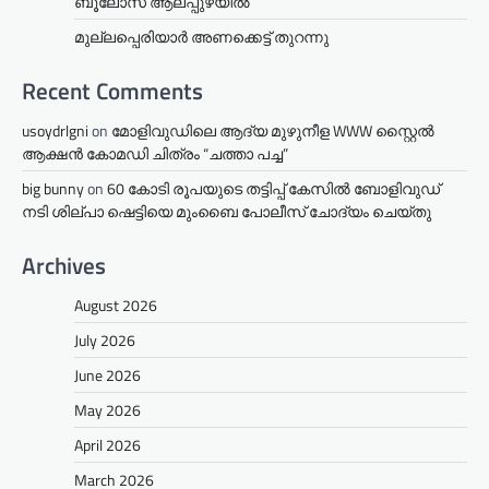
ബൂലോസ് ആലപ്പുഴയിൽ
മുല്ലപ്പെരിയാര്‍ അണക്കെട്ട് തുറന്നു
Recent Comments
usoydrlgni
on
മോളിവുഡിലെ ആദ്യ മുഴുനീള WWW സ്റ്റൈൽ
ആക്ഷൻ കോമഡി ചിത്രം “ചത്താ പച്ച”
big bunny
on
60 കോടി രൂപയുടെ തട്ടിപ്പ് കേസിൽ ബോളിവുഡ്
നടി ശില്പാ ഷെട്ടിയെ മുംബൈ പോലീസ് ചോദ്യം ചെയ്തു
Archives
August 2026
July 2026
June 2026
May 2026
April 2026
March 2026