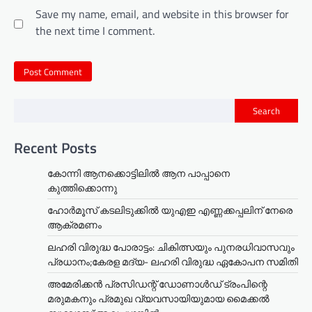
Save my name, email, and website in this browser for
the next time I comment.
Search
Recent Posts
കോന്നി ആനക്കൊട്ടിലിൽ ആന പാപ്പാനെ
കുത്തിക്കൊന്നു
ഹോർമൂസ് കടലിടുക്കിൽ യുഎഇ എണ്ണക്കപ്പലിന് നേരെ
ആക്രമണം
ലഹരി വിരുദ്ധ പോരാട്ടം: ചികിത്സയും പുനരധിവാസവും
പ്രധാനം;കേരള മദ്യ- ലഹരി വിരുദ്ധ ഏകോപന സമിതി
അമേരിക്കൻ പ്രസിഡന്റ് ഡോണാൾഡ് ട്രംപിന്റെ
മരുമകനും പ്രമുഖ വ്യവസായിയുമായ മൈക്കൽ