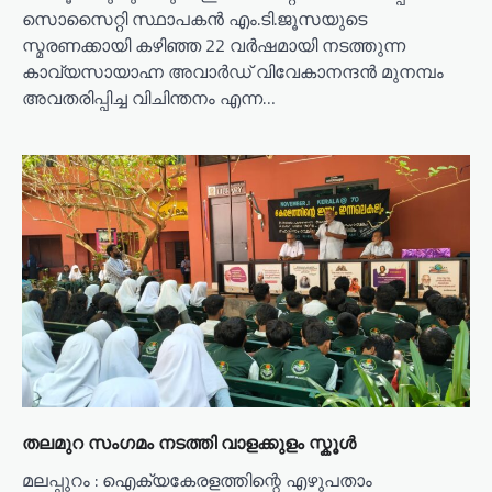
സൊസൈറ്റി സ്ഥാപകൻ എം.ടി.ജൂസയുടെ
സ്മരണക്കായി കഴിഞ്ഞ 22 വർഷമായി നടത്തുന്ന
കാവ്യസായാഹ്ന അവാർഡ് വിവേകാനന്ദൻ മുനമ്പം
അവതരിപ്പിച്ച വിചിന്തനം എന്ന…
തലമുറ സംഗമം നടത്തി വാളക്കുളം സ്കൂൾ
മലപ്പുറം : ഐക്യകേരളത്തിന്റെ എഴുപതാം