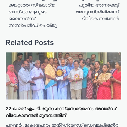
കയറ്റാത്ത സ്വകാര്യ
പുതിയ അണക്കെട്ട്
s
ബസ് കണ്ടക്ടറുടെ
അനുവദിക്കില്ലെന്ന്
t
ലൈസൻസ്
ടിവികെ സർക്കാർ
n
സസ്പെൻഡ് ചെയ്തു
a
v
Related Posts
i
g
a
t
i
o
n
22-ാം മത് എം. ടി. ജൂസ കാവ്യസായാഹ്നം അവാർഡ്
വിവേകാനന്തൻ മുനമ്പത്തിന്
പറവൂർ : മുകുന്ദപുരം ഇൻ്റഗ്രേറ്റഡ് ഡെവലപ്പ്മെൻ്റ്