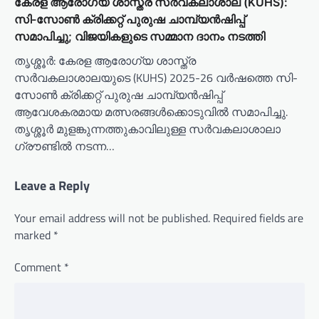
കേരള ആരോഗ്യ ശാസ്ത്ര സർവകലാശാല (KUHS):
സി-സോൺ ക്രിക്കറ്റ് പുരുഷ ചാമ്പ്യൻഷിപ്പ്
സമാപിച്ചു; വിജയികളുടെ സമ്മാന ദാനം നടത്തി
തൃശ്ശൂർ: കേരള ആരോഗ്യ ശാസ്ത്ര
സർവകലാശാലയുടെ (KUHS) 2025-26 വർഷത്തെ സി-
സോൺ ക്രിക്കറ്റ് പുരുഷ ചാമ്പ്യൻഷിപ്പ്
ആവേശകരമായ മത്സരങ്ങൾക്കൊടുവിൽ സമാപിച്ചു.
തൃശ്ശൂർ മുളങ്കുന്നത്തുകാവിലുള്ള സർവകലാശാലാ
ഗ്രൗണ്ടിൽ നടന്ന…
Leave a Reply
Your email address will not be published.
Required fields are
marked
*
Comment
*