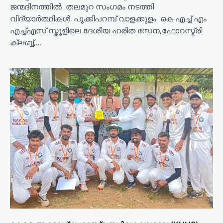
ജന്മദിനത്തിൽ തലമുറ സംഗമം നടത്തി
വിദ്യാർത്ഥികൾ. പൂക്കിപറമ്പ് വാളക്കുളം കെ എച്ച് എം
എച്ച്എസ് സ്കൂളിലെ ദേശീയ ഹരിത സേന,ഫോറസ്ട്രി
ക്ലബ്ബ്‌,…