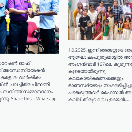
1.9.2025. ഇന്ന് ഞങ്ങളുടെ 
ആഘോഷംപുതുക്കാട്ടിൽ അ
റേഷൻ ഓഫ്
അംഗൻവാടി 167ലെ കുരുന്നു
് അസോസിയേഷൻ
കൂടെയായിരുന്നു.
േരള 25 വാർഷികം
കലാകായികമത്സരങ്ങളും
 ചലച്ചിത്ര പിന്നണി
ഓണസദ്യയും സംഘടിപ്പിച്ച
ം സനിത്ത് സമ്മാനദാനം
പങ്കെടുത്തവർ ഫൈസൽ അ
ന്നു. Share this… Whatsapp
കല്ല്. തിരുവല്ലo ഉദയൻ.…