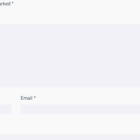
marked
*
Email
*