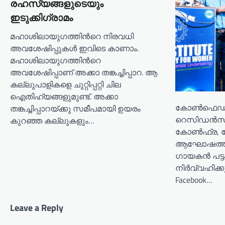
രഹസ്യങ്ങളുടെയും
g
ഇടുക്കിഗ്രാമം
a
മഹാശിലായുഗത്തിന്‍റെ നിരവധി
t
അവശേഷിപ്പുകള്‍ ഇവിടെ കാണാം.
i
മഹാശിലായുഗത്തിന്‍റെ
o
അവശേഷിപ്പാണ് അക്കാ തങ്കച്ചിപ്പാറ. ആ
കല്ലുപാളികളെ ചുറ്റിപ്പറ്റി ചില
n
ഐതിഹ്യങ്ങളുമുണ്ട്. അക്കാ
കോൺഫെഡ
തങ്കച്ചിപ്പാറയ്ക്കു സമീപമായി ഉയരം
റെസിഡൻസ
കുറഞ്ഞ കല്ലുകളും…
കോൺഫ്ര, ക
ആഘോഷത്തിൽ
ഗായകൻ പട്ട
നിർവ്വഹിക്കു
Facebook…
Leave a Reply