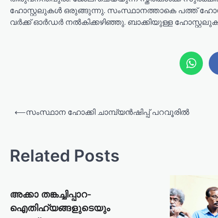
ഹോസ്റ്റലുകൾ ഒരുങ്ങുന്നു. സംസ്ഥാനത്താകെ പത്ത് ഹോസ്
വർക്ക് ഓർഡർ നൽകിക്കഴിഞ്ഞു. ബാക്കിയുള്ള ഹോസ്റ്റല
P
⟵
സംസ്ഥാന ഹോക്കി ചാമ്പ്യൻഷിപ്പ് പറവൂരിൽ
o
s
t
Related Posts
n
a
അക്കാ തങ്കച്ചിപ്പാറ-
v
ഐതിഹ്യങ്ങളുടെയും
i