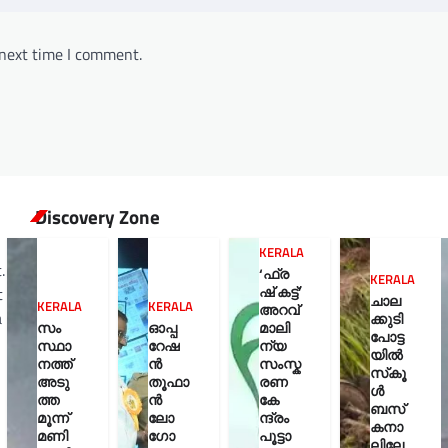
 next time I comment.
Discovery Zone
KERALA
.
‘ഫ്ര
KERALA
ഷ് കട്ട്’
t
ചാല
KERALA
KERALA
അറവ്
a
ക്കുടി
സം
ഓപ്പ
മാലി
പോട്ട
സ്ഥാ
റേഷ
ന്യ
യിൽ
നത്ത്
ൻ
സംസ്ക
സ്‌കൂ
അടു
തൂഫാ
രണ
ൾ
ത്ത
ൻ
കേ
ബസ്
മൂന്ന്
ലോ
ന്ദ്രം
KERALA
കനാ
മണി
ഗോ
പൂട്ടാ
ലിലേ