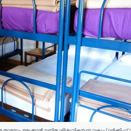
ഷിത താമസം ഒരുക്കാൻ വനിത ശിശുവികസന വകുപ്പ് വർക്കിംഗ്