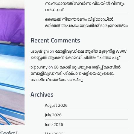
സംസ്ഥാനത്ത് സ്വർണ വിലയിൽ വീണ്ടും
വർധനവ്
ബൈക്ക് നിയന്ത്രണം വിട്ട് റോഡില്‍
മറിഞ്ഞ് അപകടം; യുവതിക്ക് ദാരുണാന്ത്യം
Recent Comments
usoydrlgni
on
മോളിവുഡിലെ ആദ്യ മുഴുനീള WWW
സ്റ്റൈൽ ആക്ഷൻ കോമഡി ചിത്രം “ചത്താ പച്ച”
big bunny
on
60 കോടി രൂപയുടെ തട്ടിപ്പ് കേസിൽ
ബോളിവുഡ് നടി ശില്പാ ഷെട്ടിയെ മുംബൈ
പോലീസ് ചോദ്യം ചെയ്തു
Archives
August 2026
July 2026
June 2026
 വിമൻസ്
May 2026