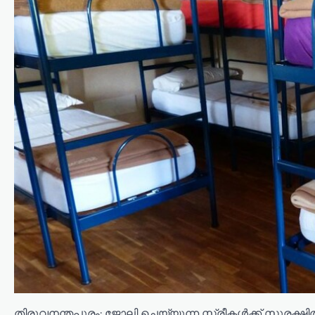
തിരുവനന്തപുരം: ജോലി ചെയ്യുന്ന സ്ത്രീകൾക്ക് സുരക്