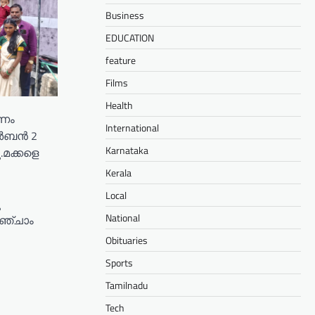
Business
EDUCATION
feature
Films
Health
ഓണം
International
ർബൻ 2
Karnataka
.മക്കളെ
Kerala
Local
ു
National
ഞ്ചാം
Obituaries
Sports
Tamilnadu
Tech