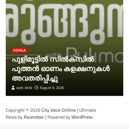
KERALA
പുളിമൂട്ടിൽ സിൽക്‌സിൽ
പുത്തൻ ഓണം കളക്ഷനുകൾ
അവതരിപ്പിച്ചു
web-desk
August 9, 2026
Copyright © 2026
City Voice Onlline
| Ultimate
News by
Ascendoor
| Powered by
WordPress
.