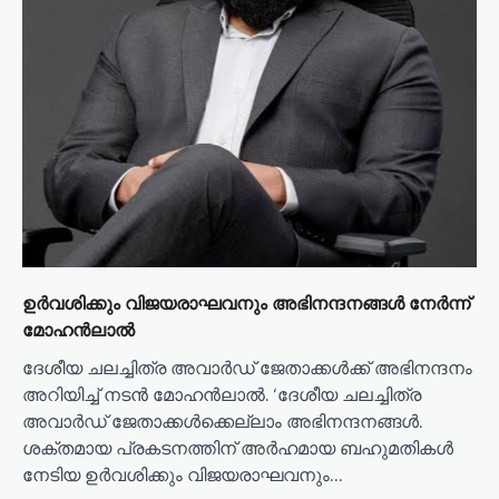
ഉർവശിക്കും വിജയരാഘവനും അഭിനന്ദനങ്ങൾ നേർന്ന്
മോഹൻലാൽ
ദേശീയ ചലച്ചിത്ര അവാർഡ് ജേതാക്കൾക്ക് അഭിനന്ദനം
അറിയിച്ച് നടൻ മോഹൻലാൽ. ‘ദേശീയ ചലച്ചിത്ര
അവാർഡ് ജേതാക്കൾക്കെല്ലാം അഭിനന്ദനങ്ങൾ.
ശക്തമായ പ്രകടനത്തിന് അർഹമായ ബഹുമതികൾ
നേടിയ ഉർവശിക്കും വിജയരാഘവനും…