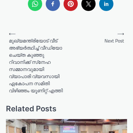
P
⟵
⟶
o
മുഖ്യമന്ത്രിയോട് വീട്
Next Post
അഭ്യർത്ഥിച്ച് വീഡിയോ
s
ചെയ്ത കുഞ്ഞു
t
റിവാനിക്ക് സ്‌നേഹ
n
സമ്മാനവുമായി
a
വ്യാപാരി വ്യവസായി
ഏകോപന സമിതി
v
വിഴിഞ്ഞം യൂണിറ്റ് എത്തി
i
g
Related Posts
a
t
i