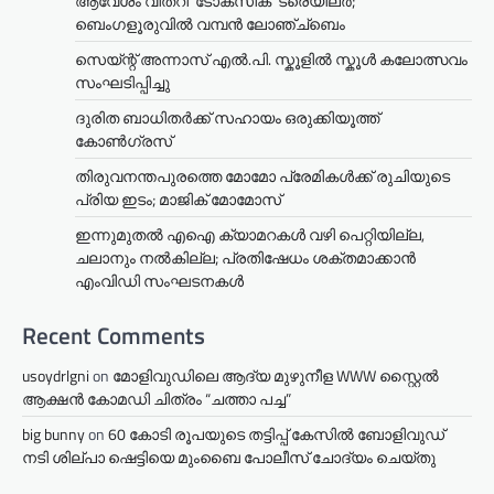
ആവേശം വിതറി ‘ടോക്സിക്’ ട്രെയിലർ;
ബെംഗളൂരുവിൽ വമ്പൻ ലോഞ്ച്ബെം
സെയ്ന്റ് അന്നാസ് എൽ.പി. സ്കൂളിൽ സ്കൂൾ കലോത്സവം
സംഘടിപ്പിച്ചു
ദുരിത ബാധിതർക്ക് സഹായം ഒരുക്കിയൂത്ത്
കോൺഗ്രസ്
തിരുവനന്തപുരത്തെ മോമോ പ്രേമികൾക്ക് രുചിയുടെ
പ്രിയ ഇടം; മാജിക് മോമോസ്
ഇന്നുമുതൽ എഐ ക്യാമറകൾ വഴി പെറ്റിയില്ല,
ചലാനും നൽകില്ല; പ്രതിഷേധം ശക്തമാക്കാൻ
എംവിഡി സംഘടനകൾ
Recent Comments
usoydrlgni
on
മോളിവുഡിലെ ആദ്യ മുഴുനീള WWW സ്റ്റൈൽ
ആക്ഷൻ കോമഡി ചിത്രം “ചത്താ പച്ച”
big bunny
on
60 കോടി രൂപയുടെ തട്ടിപ്പ് കേസിൽ ബോളിവുഡ്
നടി ശില്പാ ഷെട്ടിയെ മുംബൈ പോലീസ് ചോദ്യം ചെയ്തു