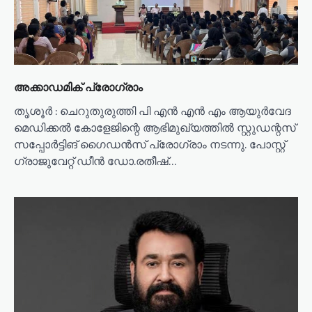
o
n
അക്കാഡമിക് പ്രോഗ്രാം
തൃശൂർ : ചെറുതുരുത്തി പി എൻ എൻ എം ആയുർവേദ
മെഡിക്കൽ കോളേജിന്റെ ആഭിമുഖ്യത്തിൽ സ്റ്റുഡന്റസ്
സപ്പോർട്ടിങ് ഗൈഡൻസ് പ്രോഗ്രാം നടന്നു. പോസ്റ്റ്‌
ഗ്രാജുവേറ്റ് ഡീൻ ഡോ.രതീഷ്…