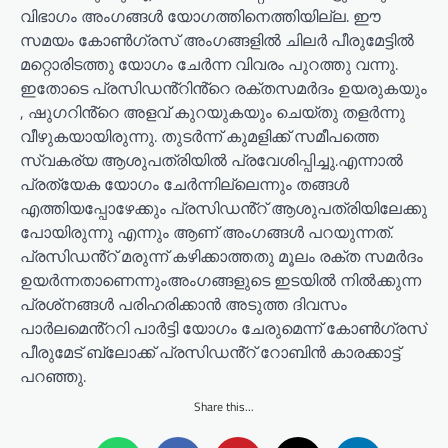
വിഭാഗം അംഗങ്ങൾ യോഗത്തിനെത്തിയില്ല. ഈ
സമയം കോൺഗ്രസ് അംഗങ്ങളിൽ ചിലർ പീരുമേട്ടിൽ
മറ്റൊരിടത്തു യോഗം ചേർന്ന വിവരം പുറത്തു വന്നു.
ഇതോടെ പ്രസിഡൻ്റിൻ്റെ രക്തസമർദം ഉയരുകയും
, ഷുഗറിൻ്റെ അളവ് കുറയുകയും ചെയ്തു തളർന്നു
വീഴുകയായിരുന്നു. തുടർന്ന് കുമളിക്ക് സമീപത്തെ
സ്വകര്യ ആശുപത്രിയിൽ പ്രവേശിപ്പിച്ചു.എന്നാൽ
പ്രത്യേക യോഗം ചേർന്നില്ലെന്നും തങ്ങൾ
എത്തിയപ്പോഴേക്കും പ്രസിഡൻ്റ് ആശുപത്രിയിലേക്കു
പോയിരുന്നു എന്നും ആണ് അംഗങ്ങൾ പറയുന്നത്.
പ്രസിഡൻ്റ് മരുന്ന് കഴിക്കാത്തതു മൂലം രക്ത സമർദം
ഉയർന്നതാണെന്നുംഅംഗങ്ങളുടെ ഇടയിൽ നിൽക്കുന്ന
പ്രശ്‌നങ്ങൾ പരിഹരിക്കാൻ അടുത്ത ദിവസം
പാർലമെൻ്ററി പാർട്ടി യോഗം ചേരുമെന്ന് കോൺഗ്രസ്
പീരുമേട് ബ്ലോക്ക് പ്രസിഡൻ്റ് റോബിൻ കാരക്കാട്ട്
പറഞ്ഞു.
Share this...