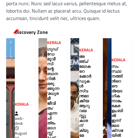
porta nunc. Nunc sed lacus varius, pellentesque metus at,
lobortis dui. Nullam ac placerat arcu. Quisque id lectus
accumsan, tincidunt velit nec, ultrices quam.
Discovery Zone
KERALA
ഗുഡ്
KERALA
ഡേ
അ
മൂവീ
KERALA
ഞ്ച്
സി
ലോക
സം
ന്റെ
റെ
സ്ഥാ
ബാന
ക്കോർ
നത്തി
റിൽ
ഡുക
ന്‍റെ
ഒരു
ൾ
ഔ
ങ്ങുന്ന
സ്വ
ദ്യോ
‘മധുര
ന്തമാ
ഗിക
മീ
ക്കിയ
നാമം
ജീവി
KERALA
ആറു
കേര
തം’
വയ
ളം;ബി
എന്ന
സ്സു
ല്‍
ചി
web-
കാര
ഇന്ന്
ത്രം
desk
ന്
ലോ
ഓഗ
ക്യു
ക്സഭ
സ്റ്റ്
August
മേ
യില്‍
14ന്