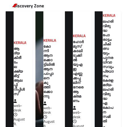
Discovery Zone
KERALA
ലഹരി
വിരു
ദ്ധ
പോ
KERALA
രാട്ടം:
KERALA
ഹോർ
KERALA
ചികി
കോ
മൂസ്
ആ
ത്സ
ന്നി
കടലി
ദ്യ
യും
ആന
ടുക്കി
കിരീ
പുനര
ക്കൊ
ൽ
ടം
ധിവാ
ട്ടിലിൽ
യുഎ
ല
സവും
ആന
ഇ
ക്ഷ്യ
പ്രധാ
പാപ്പാ
എണ്ണ
മിട്ട്
നം;
നെ
ക്കപ്പ
ആല
കേരള
കു
ലിന്
പ്പി
മദ്യ-
ത്തി
നേരെ
റിപ്പിൾ
ലഹരി
ക്കൊ
ആ
സ്
വിരു
ന്നു
ക്രമ
ദ്ധ
ണം
ഏ
web-
കോപ
web-
desk
ന
desk
web-
സമി
desk
August
തി
August
9,
8,
August