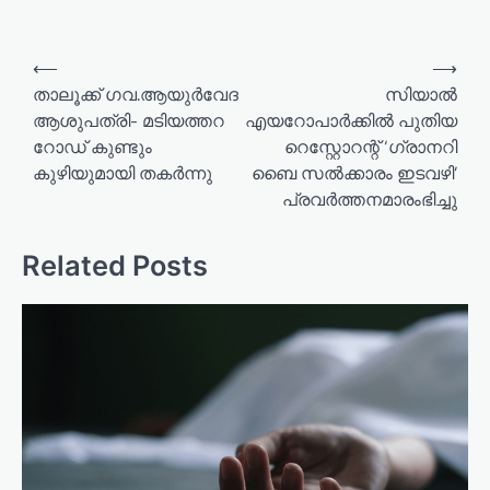
P
⟵
⟶
o
താലൂക്ക് ഗവ.ആയുര്‍വേദ
സിയാൽ
ആശുപത്രി- മടിയത്തറ
എയറോപാർക്കിൽ പുതിയ
s
റോഡ് കുണ്ടും
റെസ്റ്റോറന്റ് ‘ഗ്രാനറി
t
കുഴിയുമായി തകര്‍ന്നു
ബൈ സൽക്കാരം ഇടവഴി’
n
പ്രവർത്തനമാരംഭിച്ചു
a
v
Related Posts
i
g
a
t
i
o