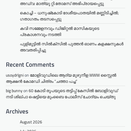
അഡ്വ: മാത്യു റ്റി.തോമസ് അഭിപ്രായപ്പെട്ടു
കൊച്ചി – ധനുഷ്‌കോടി ദേശീയപാതയിൽ മണ്ണിടിച്ചിൽ;
ഗതാഗതം തടസപ്പെട്ടു
കവി സമ്മേളനവും ഡിജിറ്റൽ മാസികയുടെ
പ്രകാശനവും നടത്തി
പുളിമൂട്ടിൽ സിൽക്‌സിൽ പുത്തൻ ഓണം കളക്ഷനുകൾ
അവതരിപ്പിച്ചു
Recent Comments
usoydrlgni
on
മോളിവുഡിലെ ആദ്യ മുഴുനീള WWW സ്റ്റൈൽ
ആക്ഷൻ കോമഡി ചിത്രം “ചത്താ പച്ച”
big bunny
on
60 കോടി രൂപയുടെ തട്ടിപ്പ് കേസിൽ ബോളിവുഡ്
നടി ശില്പാ ഷെട്ടിയെ മുംബൈ പോലീസ് ചോദ്യം ചെയ്തു
Archives
August 2026