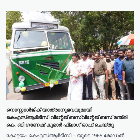
നൊസ്റ്റാൾജിക് യാത്രാനുഭവവുമായി
കെഎസ്ആർടിസി വിന്റേജ് ബസ്വിന്റേജ് ബസ് മന്ത്രി
കെ. ബി ഗണേഷ് കുമാർ ഫ്ലാഗ് ഓഫ് ചെയ്തു
കോട്ടയം: കെഎസ്ആർടിസി – യുടെ 1965 മോഡൽ