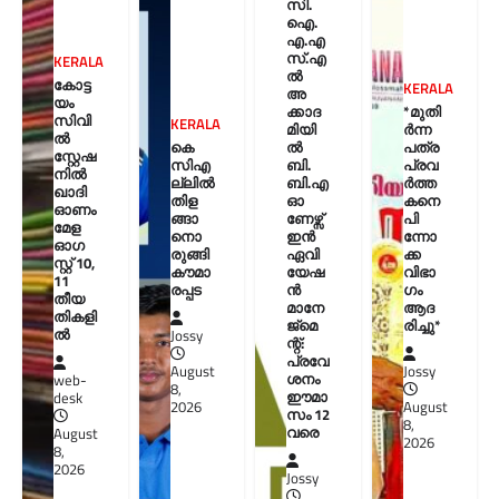
സി.
ഐ.
എ.എ
സ്.എ
KERALA
ൽ
കോട്ട
KERALA
അ
യം
ക്കാദ
*മുതി
സിവി
KERALA
മിയി
ർന്ന
ൽ
കെ
ൽ
പത്ര
സ്റ്റേഷ
സിഎ
ബി.
പ്രവ
നിൽ
ല്ലിൽ
ബി.എ
ർത്ത
ഖാദി
തിള
ഓ
കനെ
ഓണം
ങ്ങാ
ണേഴ്സ്
പി
മേള
നൊ
ഇൻ
ന്നോ
ഓഗ
രുങ്ങി
ഏവി
ക്ക
സ്റ്റ് 10,
കൗമാ
യേഷ
വിഭാ
11
രപ്പട
ൻ
ഗം
തീയ
മാനേ
ആദ
തികളി
ജ്മെ
രിച്ചു*
ല്‍
Jossy
ന്റ്:
പ്രവേ
August
Jossy
ശനം
web-
8,
ഈമാ
desk
2026
August
സം 12
8,
വരെ
August
2026
8,
2026
Jossy