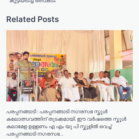
കൂട്ടിയിടിച്ച് അപകടം
t
n
Related Posts
a
v
i
g
a
t
i
o
n
പരപ്പനങ്ങാടി : പരപ്പനങ്ങാടി നഗരസഭ സ്കൂൾ
കലോത്സവത്തിന് തുടക്കമായി. ഈ വർഷത്തെ സ്കൂൾ
കലാമേള ഉള്ളണം എ എം യു പി സ്കൂളിൽ വെച്ച്
പരപ്പനങ്ങാടി നഗരസഭ…