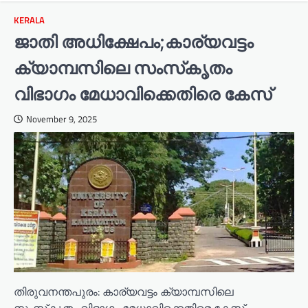
KERALA
ജാതി അധിക്ഷേപം;കാര്യവട്ടം
ക്യാമ്പസിലെ സംസ്‌കൃതം
വിഭാഗം മേധാവിക്കെതിരെ കേസ്
November 9, 2025
തിരുവനന്തപുരം: കാര്യവട്ടം ക്യാമ്പസിലെ