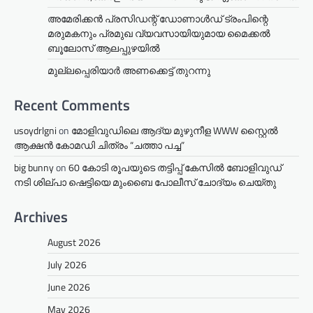
അമേരിക്കൻ പ്രസിഡന്റ് ഡോണാൾഡ് ട്രംപിന്റെ
മരുമകനും പ്രമുഖ വ്യവസായിയുമായ മൈക്കൽ
ബൂലോസ് ആലപ്പുഴയിൽ
മുല്ലപ്പെരിയാര്‍ അണക്കെട്ട് തുറന്നു
Recent Comments
usoydrlgni
on
മോളിവുഡിലെ ആദ്യ മുഴുനീള WWW സ്റ്റൈൽ
ആക്ഷൻ കോമഡി ചിത്രം “ചത്താ പച്ച”
big bunny
on
60 കോടി രൂപയുടെ തട്ടിപ്പ് കേസിൽ ബോളിവുഡ്
നടി ശില്പാ ഷെട്ടിയെ മുംബൈ പോലീസ് ചോദ്യം ചെയ്തു
Archives
August 2026
July 2026
June 2026
May 2026