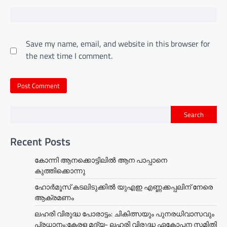
Save my name, email, and website in this browser for
the next time I comment.
Search
Recent Posts
കോന്നി ആനക്കൊട്ടിലിൽ ആന പാപ്പാനെ
കുത്തിക്കൊന്നു
ഹോർമൂസ് കടലിടുക്കിൽ യുഎഇ എണ്ണക്കപ്പലിന് നേരെ
ആക്രമണം
ലഹരി വിരുദ്ധ പോരാട്ടം: ചികിത്സയും പുനരധിവാസവും
പ്രധാനം;കേരള മദ്യ- ലഹരി വിരുദ്ധ ഏകോപന സമിതി