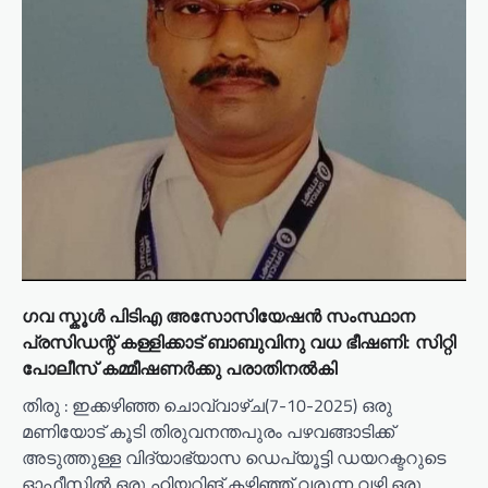
ഗവ സ്കൂൾ പിടിഎ അസോസിയേഷൻ സംസ്ഥാന
പ്രസിഡന്റ് കള്ളിക്കാട് ബാബുവിനു വധ ഭീഷണി: സിറ്റി
പോലീസ് കമ്മീഷണർക്കു പരാതിനൽകി
തിരു : ഇക്കഴിഞ്ഞ ചൊവ്വാഴ്ച(7-10-2025) ഒരു
മണിയോട് കൂടി തിരുവനന്തപുരം പഴവങ്ങാടിക്ക്
അടുത്തുള്ള വിദ്യാഭ്യാസ ഡെപ്യൂട്ടി ഡയറക്ടറുടെ
ഓഫീസിൽ ഒരു ഹിയറിങ് കഴിഞ്ഞ് വരുന്ന വഴി ഒരു…