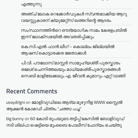
എത്തുന്നു
അഞ്ച് ലോക റെക്കോർഡുകൾ സ്വന്തമാക്കിയ ആറു
വയസ്സുകാരന് ക്യുമേറ്റ്സ് ഖത്തറിന്റെ ആദരം
സംസ്ഥാനത്തിന്‍റെ ഔദ്യോഗിക നാമം കേരളം;ബില്‍
ഇന്ന് ലോക്സഭയില്‍ അവതരിപ്പിക്കും
കെ.സി.എൽ ഫാൻ ലീഗ് – കൊല്ലം ജില്ലയിൽ
ആഷസ് കൊട്ടാരക്കര ജേതാക്കൾ
പി.വി. പൗലോസ് മാസ്റ്റർ സാമൂഹ്യശ്രീ പുരസ്കാരം
രമേശ് ചെന്നിത്തലയും മാധ്യമശ്രീപുരസ്കാരങ്ങൾ
സെബി മാളിയേക്കലും എ. ജീവൻ കുമാറും ഏറ്റ് വാങ്ങി
Recent Comments
usoydrlgni
on
മോളിവുഡിലെ ആദ്യ മുഴുനീള WWW സ്റ്റൈൽ
ആക്ഷൻ കോമഡി ചിത്രം “ചത്താ പച്ച”
big bunny
on
60 കോടി രൂപയുടെ തട്ടിപ്പ് കേസിൽ ബോളിവുഡ്
നടി ശില്പാ ഷെട്ടിയെ മുംബൈ പോലീസ് ചോദ്യം ചെയ്തു