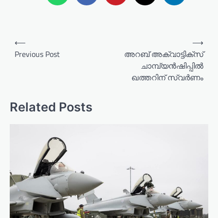
P
⟵
⟶
o
Previous Post
അറബ് അക്വാട്ടിക്സ്
ചാമ്പ്യൻഷിപ്പിൽ
s
ഖത്തറിന് സ്വർണം
t
n
Related Posts
a
v
i
g
a
t
i