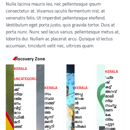
Nulla lacinia mauris leo, nec pellentesque ipsum
consectetur at. Vivamus iaculis fermentum nisl, at
venenatis felis. Ut imperdiet pellentesque eleifend.
Vestibulum eget porta justo, quis gravida tortor. Duis at
porta nunc. Nunc sed lacus varius, pellentesque metus at,
lobortis dui. Nullam ac placerat arcu. Quisque id lectus
accumsan, tincidunt velit nec, ultrices quam.
Discovery Zone
KERALA
KERALA
,
‘ഫ്ര
UNCATEGORIZED
ഷ്
ബൈ
കട്ട്’
KERALA
KERALA
ക്ക്
അറവ്
സം
ഓപ്പ
നിയ
മാലി
സ്ഥാ
റേഷ
ന്ത്ര
ന്യ
നത്ത്
ൻ
ണം
സംസ്ക
അടു
തൂഫാ
വിട്ട്
രണ
ത്ത
ൻ
റോ
കേ
മൂന്ന്
ലോ
ഡില്‍
ന്ദ്രം
മണി
ഗോ
മറി
പൂട്ടാ
ക്കൂറി
പ്രകാ
ഞ്ഞ്
നുള്ള