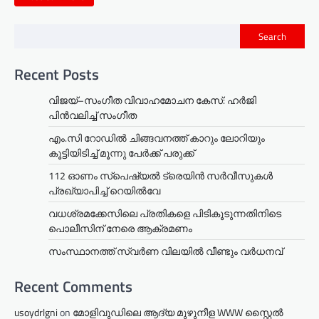
Search
Recent Posts
വിജയ്–സംഗീത വിവാഹമോചന കേസ്: ഹർജി
പിൻവലിച്ച് സംഗീത
എം.സി റോഡിൽ ചിങ്ങവനത്ത് കാറും ലോറിയും
കൂട്ടിയിടിച്ച് മൂന്നു പേർക്ക് പരുക്ക്
112 ഓണം സ്പെഷ്യൽ ട്രെയിൻ സർവീസുകൾ
പ്രഖ്യാപിച്ച് റെയിൽവേ
വധശ്രമക്കേസിലെ പ്രതികളെ പിടികൂടുന്നതിനിടെ
പൊലീസിന് നേരെ ആക്രമണം
സംസ്ഥാനത്ത് സ്വർണ വിലയിൽ വീണ്ടും വർധനവ്
Recent Comments
usoydrlgni
on
മോളിവുഡിലെ ആദ്യ മുഴുനീള WWW സ്റ്റൈൽ