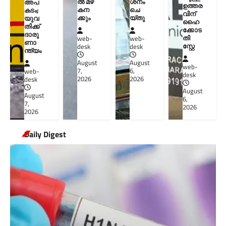
ൽ മഴ
ശനം
അപ
ഉത്തര
കന
ചെ
കടം;
വിന്
ക്കും
യ്തു
യുവ
ഹൈ
തിക്ക്
ക്കോട
ദാരു
തി
web-
web-
ണാ
സ്റ്റേ
desk
desk
ന്ത്യം
August
August
web-
7,
6,
web-
desk
2026
2026
desk
August
August
6,
7,
2026
2026
Daily Digest