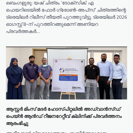
ബെംഗളൂരു: യഷ് ചിത്രം ‘ടോക്സിക്: എ
t
ഫെയറിടെയിൽ ഫോർ ഗ്രോൺ-അപ്‌സ്’ ചിത്രത്തിന്റെ
i
ട്രെയിലർ റിലീസ് തീയതി പുറത്തുവിട്ടു. ട്രെയിലർ 2026
ഓഗസ്റ്റ് 8-ന് പുറത്തിറങ്ങുമെന്ന് അണിയറ
o
പ്രവർത്തകർ…
n
ആസ്റ്റർ മിംസ് മദർ ഹോസ്പിറ്റലിൽ അഡ്വാൻസ്ഡ്
പെയ്ൻ ആൻഡ് റീജനറേറ്റീവ് ക്ലിനിക്ക് പ്രവർത്തനം
ആരംഭിച്ചു