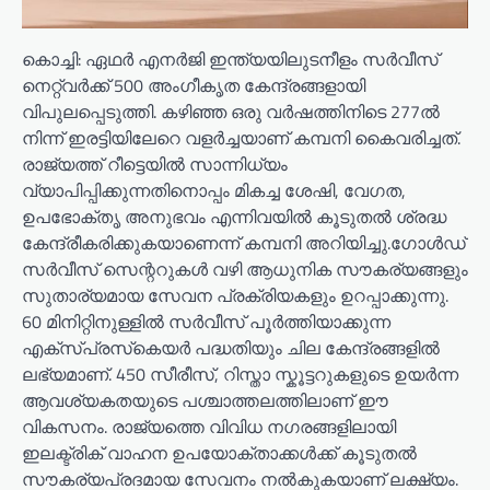
കൊച്ചി: ഏഥർ എനർജി ഇന്ത്യയിലുടനീളം സർവീസ്
നെറ്റ്‌വർക്ക് 500 അംഗീകൃത കേന്ദ്രങ്ങളായി
വിപുലപ്പെടുത്തി. കഴിഞ്ഞ ഒരു വർഷത്തിനിടെ 277ൽ
നിന്ന് ഇരട്ടിയിലേറെ വളർച്ചയാണ് കമ്പനി കൈവരിച്ചത്.
രാജ്യത്ത് റീട്ടെയിൽ സാന്നിധ്യം
വ്യാപിപ്പിക്കുന്നതിനൊപ്പം മികച്ച ശേഷി, വേഗത,
ഉപഭോക്തൃ അനുഭവം എന്നിവയിൽ കൂടുതൽ ശ്രദ്ധ
കേന്ദ്രീകരിക്കുകയാണെന്ന് കമ്പനി അറിയിച്ചു.ഗോൾഡ്
സർവീസ് സെന്ററുകൾ വഴി ആധുനിക സൗകര്യങ്ങളും
സുതാര്യമായ സേവന പ്രക്രിയകളും ഉറപ്പാക്കുന്നു.
60 മിനിറ്റിനുള്ളിൽ സർവീസ് പൂർത്തിയാക്കുന്ന
എക്സ്പ്രസ്‌കെയർ പദ്ധതിയും ചില കേന്ദ്രങ്ങളിൽ
ലഭ്യമാണ്. 450 സീരീസ്, റിസ്താ സ്കൂട്ടറുകളുടെ ഉയർന്ന
ആവശ്യകതയുടെ പശ്ചാത്തലത്തിലാണ് ഈ
വികസനം. രാജ്യത്തെ വിവിധ നഗരങ്ങളിലായി
ഇലക്ട്രിക് വാഹന ഉപയോക്താക്കൾക്ക് കൂടുതൽ
സൗകര്യപ്രദമായ സേവനം നൽകുകയാണ് ലക്ഷ്യം.