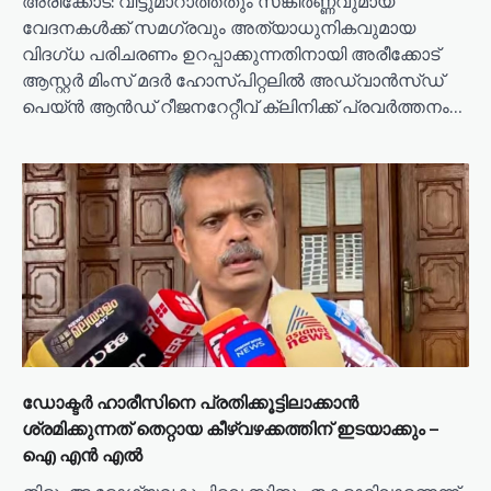
അരീക്കോട്: വിട്ടുമാറാത്തതും സങ്കീർണ്ണവുമായ
വേദനകൾക്ക് സമഗ്രവും അത്യാധുനികവുമായ
വിദഗ്ധ പരിചരണം ഉറപ്പാക്കുന്നതിനായി അരീക്കോട്
ആസ്റ്റർ മിംസ് മദർ ഹോസ്പിറ്റലിൽ അഡ്വാൻസ്ഡ്
പെയ്ൻ ആൻഡ് റീജനറേറ്റീവ് ക്ലിനിക്ക് പ്രവർത്തനം…
ഡോക്ടർ ഹാരീസിനെ പ്രതിക്കൂട്ടിലാക്കാൻ
ശ്രമിക്കുന്നത് തെറ്റായ കീഴ്‌വഴക്കത്തിന് ഇടയാക്കും –
ഐ എൻ എൽ