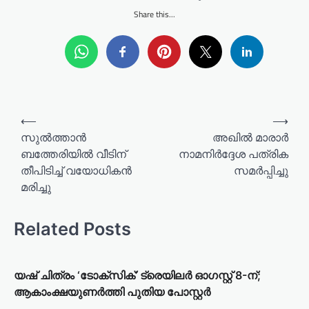
Share this...
P
⟵
⟶
o
സുൽത്താൻ
അഖില്‍ മാരാര്‍
ബത്തേരിയില്‍ വീടിന്
നാമനിര്‍ദ്ദേശ പത്രിക
s
തീപിടിച്ച് വയോധികന്‍
സമര്‍പ്പിച്ചു
t
മരിച്ചു
n
a
Related Posts
v
i
യഷ് ചിത്രം ‘ടോക്സിക്’ ട്രെയിലർ ഓഗസ്റ്റ് 8-ന്;
g
ആകാംക്ഷയുണർത്തി പുതിയ പോസ്റ്റർ
a