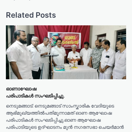
t
n
Related Posts
a
v
i
g
a
t
i
o
ഓണാഘോഷ
n
പരിപാടികൾ സംഘടിപ്പിച്ചു.
നെടുമങ്ങാട്: നെടുമങ്ങാട് സാംസ്കാരിക വേദിയുടെ
ആഭിമുഖ്യത്തിൽപതിമൂന്നാമത് ഓണ ആഘോഷ
പരിപാടികൾ സംഘടിപ്പിച്ചു.ഓണ ആഘോഷ
പരിപാടിയുടെ ഉദ്ഘാടനം മുൻ നഗരസഭാ ചെയർമാൻ