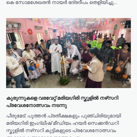
കെ സോമശേഖരൻ നായർ ഭദ്രദീപം തെളിയിച്ചു…
കുരുന്നുകളെ വരവേറ്റ് മരിയഗിരി സ്കൂളിൽ നഴ്‌സറി
പ്രവേശനോത്സവം നടന്നു
പീരുമേട്: പുത്തൻ പ്രതീക്ഷകളും പുഞ്ചിരിയുമായി
മരിയഗിരി ഇംഗ്ലീഷ് മീഡിയം ഹയർ സെക്കൻഡറി
സ്കൂളിൽ നഴ്‌സറി കുട്ടികളുടെ പ്രവേശനോത്സവം