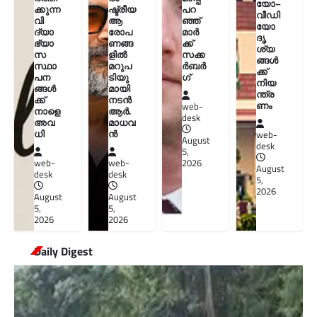
യോ–
ക്കുന്ന
ഷ്ട്രീയ
പറ
വീഡി
വി
ആ
ഞ്ഞ്
യോ
ദ്യാ
രോപ
മാർ
ദൃ
ഭ്യാ
ണങ്ങ
ക്ക്
ശ്യ
സ
ളിൽ
സക്ക
ങ്ങൾ
സ്ഥാ
മറുപ
ർബർ
ക്ക്
പന
ടിയു
ഗ്
നിയ
ങ്ങൾ
മായി
ന്ത്ര
ക്ക്
നടൻ
ണം
web-
നാളെ
ആർ.
desk
അവ
മാധവ
ധി
ൻ
web-
August
desk
5,
web-
web-
2026
August
desk
desk
5,
2026
August
August
5,
5,
2026
2026
Daily Digest