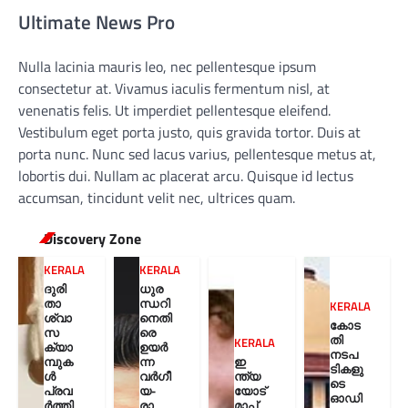
Ultimate News Pro
Nulla lacinia mauris leo, nec pellentesque ipsum
consectetur at. Vivamus iaculis fermentum nisl, at
venenatis felis. Ut imperdiet pellentesque eleifend.
Vestibulum eget porta justo, quis gravida tortor. Duis at
porta nunc. Nunc sed lacus varius, pellentesque metus at,
lobortis dui. Nullam ac placerat arcu. Quisque id lectus
accumsan, tincidunt velit nec, ultrices quam.
Discovery Zone
KERALA
KERALA
ദുരി
ധുര
താ
ന്ധറി
KERALA
ശ്വാ
നെതി
കോട
സ
രെ
തി
KERALA
ക്യാ
ഉയർ
നടപ
മ്പുക
ന്ന
ഇ
ടികളു
ൾ
വർഗീ
ന്ത്യ
ടെ
പ്രവ
യ-
യോട്
ഓഡി
ർത്തി
രാ
മാപ്പ്