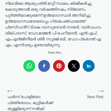
നിലവിലെ ആശുപത്രി മാറ്റി സ്ഥലം ക്രമീകരിച്ചു
കൊടുത്താൽ ഒരു വർഷത്തിനകം നിർമാണം
പൂർത്തിയാക്കുമെന്ന് ഉദ്യോഗസ്ഥർ അറിയിച്ചു.
ഉദ്യോഗസ്ഥരോടൊപ്പം ഗ്രാമപഞ്ചായത്ത്
പ്രസിഡൻ്റ് ടി.കെ വാസുദേവൻ നായർ, വാർഡംഗം
ശില്പദാസ്, ഡോ.മാമ്മൻ പി ചെറിയാൻ, എൻ.എച്.
എം.എൻജിനീയർ ശ്രീ. സൂരജ് ബി., ഡോ.പ്രശാന്ത് എ.
എം. എന്നിവരും ഉണ്ടായിരുന്നു.
Share this...
P
⟵
⟶
o
പള്‍സ് പോളിയോ
Next Post
പ്രതിരോധം; കുട്ടികള്‍ക്ക്
s
തുള്ളിമരുന്ന് നല്‍കി