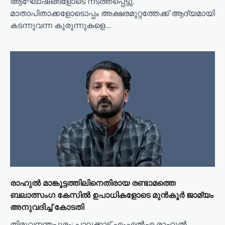
ആഘോഷങ്ങളോടെ നടത്തപ്പെട്ടു.
മാതാപിതാക്കളോടൊപ്പം അക്ഷരമുറ്റത്തേക്ക് ആദ്യമായി
കടന്നുവന്ന കുരുന്നുകളെ…
രാഹുൽ മാങ്കൂട്ടത്തിലിനെതിരായ രണ്ടാമത്തെ
ബലാത്സം​ഗ കേസിൽ ഉപാധികളോടെ മുൻകൂർ ജാമ്യം
അനുവദിച്ച് കോടതി
തിരുവനന്തപുരം: പാലക്കാട് എംഎൽഎ രാഹുൽ