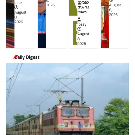
8,
ഈമാ
desk
2026
August
സം 12
8,
വരെ
August
2026
8,
2026
Jossy
August
8,
2026
Daily Digest