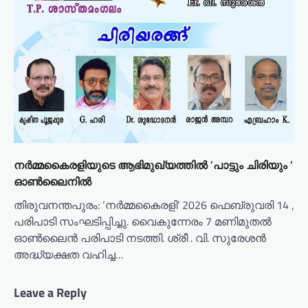
നർമ്മകൈരളിയുടെ ആഭിമുഖ്യത്തിൽ ‘പാട്ടും ചിരിയും ‘
ഓൺലൈനിൽ
തിരുവനന്തപുരം: ‘നർമ്മകൈരളി’ 2026 ഫെബ്രുവരി 14 ,
പരിപാടി സംഘടിപ്പിച്ചു. വൈകുന്നേരം 7 മണിമുതൽ
ഓൺലൈൻ പരിപാടി നടത്തി. ശ്രീ . വി. സുരേശൻ
അദ്ധ്യക്ഷത വഹിച്ച…
Leave a Reply