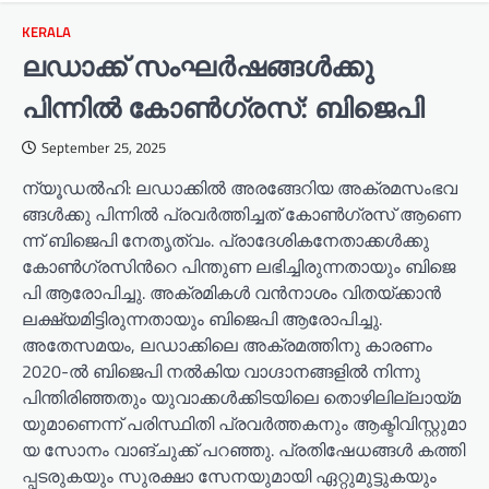
KERALA
ലഡാക്ക് സംഘർഷങ്ങൾക്കു
പിന്നിൽ കോ​ൺ​ഗ്ര​സ്: ബി​ജെ​പി
September 25, 2025
ന്യൂ​ഡ​ൽ‌​ഹി: ല​ഡാ​ക്കി​ൽ അ​ര​ങ്ങേ​റി​യ അ​ക്ര​മ​സം​ഭ​വ​
ങ്ങ​ൾ​ക്കു പി​ന്നി​ൽ പ്ര​വ​ർ​ത്തി​ച്ച​ത് കോ​ൺ​ഗ്ര​സ് ആ​ണെ​
ന്ന് ബി​ജെ​പി നേ​തൃ​ത്വം. പ്രാ​ദേ​ശി​ക​നേ​താ​ക്ക​ൾ​ക്കു
കോ​ൺ​ഗ്ര​സി​ന്‍റെ പി​ന്തു​ണ ല​ഭി​ച്ചി​രു​ന്ന​താ​യും ബി​ജെ​
പി ആ​രോ​പി​ച്ചു. അക്രമികൾ വൻനാശം വിതയ്ക്കാൻ
ലക്ഷ്യമിട്ടിരുന്നതായും ബിജെപി ആരോപിച്ചു.
അതേസമയം, ലഡാ​ക്കി​ലെ അ​ക്ര​മ​ത്തി​നു കാ​ര​ണം
2020-ൽ ​ബി​ജെ​പി ന​ൽ​കി​യ വാ​ഗ്ദാ​ന​ങ്ങ​ളി​ൽ നി​ന്നു
പിന്തിരിഞ്ഞതും യു​വാ​ക്ക​ൾ​ക്കി​ട​യി​ലെ തൊ​ഴി​ലി​ല്ലാ​യ്മ​
യു​മാ​ണെ​ന്ന് പ​രി​സ്ഥി​തി പ്ര​വ​ർ​ത്ത​ക​നും ആ​ക്ടി​വി​സ്റ്റു​മാ​
യ സോ​നം വാ​ങ്ചു​ക്ക് പ​റ​ഞ്ഞു. പ്ര​തി​ഷേ​ധ​ങ്ങ​ൾ ക​ത്തി​
പ്പ​ട​രു​ക​യും സു​ര​ക്ഷാ സേ​ന​യു​മാ​യി ഏ​റ്റു​മു​ട്ടു​ക​യും