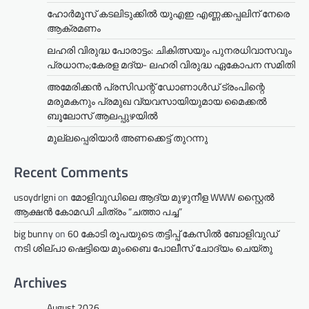
ഹോർമൂസ് കടലിടുക്കിൽ യുഎഇ എണ്ണക്കപ്പലിന് നേരെ
ആക്രമണം
ലഹരി വിരുദ്ധ പോരാട്ടം: ചികിത്സയും പുനരധിവാസവും
പ്രധാനം;കേരള മദ്യ- ലഹരി വിരുദ്ധ ഏകോപന സമിതി
അമേരിക്കൻ പ്രസിഡന്റ് ഡോണാൾഡ് ട്രംപിന്റെ
മരുമകനും പ്രമുഖ വ്യവസായിയുമായ മൈക്കൽ
ബൂലോസ് ആലപ്പുഴയിൽ
മുല്ലപ്പെരിയാര്‍ അണക്കെട്ട് തുറന്നു
Recent Comments
usoydrlgni
on
മോളിവുഡിലെ ആദ്യ മുഴുനീള WWW സ്റ്റൈൽ
ആക്ഷൻ കോമഡി ചിത്രം “ചത്താ പച്ച”
big bunny
on
60 കോടി രൂപയുടെ തട്ടിപ്പ് കേസിൽ ബോളിവുഡ്
നടി ശില്പാ ഷെട്ടിയെ മുംബൈ പോലീസ് ചോദ്യം ചെയ്തു
Archives
August 2026