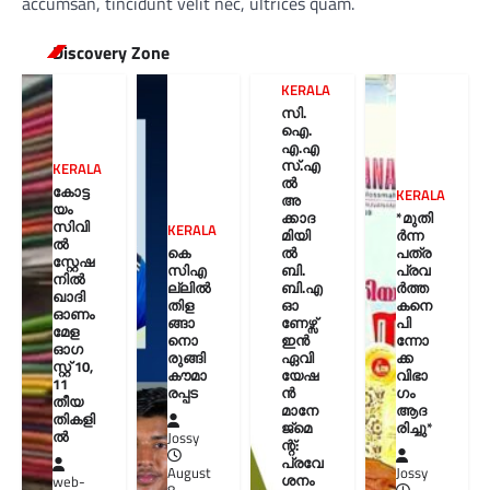
accumsan, tincidunt velit nec, ultrices quam.
Discovery Zone
KERALA
സി.
ഐ.
എ.എ
സ്.എ
KERALA
ൽ
കോട്ട
KERALA
അ
യം
ക്കാദ
*മുതി
സിവി
KERALA
മിയി
ർന്ന
ൽ
കെ
ൽ
പത്ര
സ്റ്റേഷ
സിഎ
ബി.
പ്രവ
നിൽ
ല്ലിൽ
ബി.എ
ർത്ത
ഖാദി
തിള
ഓ
കനെ
ഓണം
ങ്ങാ
ണേഴ്സ്
പി
മേള
നൊ
ഇൻ
ന്നോ
ഓഗ
രുങ്ങി
ഏവി
ക്ക
സ്റ്റ് 10,
കൗമാ
യേഷ
വിഭാ
11
രപ്പട
ൻ
ഗം
തീയ
മാനേ
ആദ
തികളി
ജ്മെ
രിച്ചു*
ല്‍
Jossy
ന്റ്:
പ്രവേ
August
Jossy
ശനം
web-