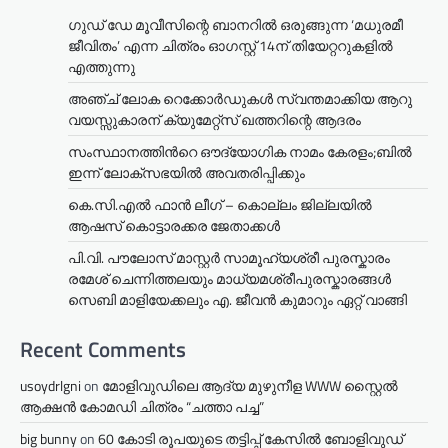
ഗുഡ് ഡേ മൂവീസിന്റെ ബാനറിൽ ഒരുങ്ങുന്ന ‘മധുരമീ
ജീവിതം’ എന്ന ചിത്രം ഓഗസ്റ്റ് 14ന് തിയേറ്ററുകളിൽ
എത്തുന്നു
അഞ്ച് ലോക റെക്കോർഡുകൾ സ്വന്തമാക്കിയ ആറു
വയസ്സുകാരന് ക്യുമേറ്റ്സ് ഖത്തറിന്റെ ആദരം
സംസ്ഥാനത്തിന്‍റെ ഔദ്യോഗിക നാമം കേരളം;ബില്‍
ഇന്ന് ലോക്സഭയില്‍ അവതരിപ്പിക്കും
കെ.സി.എൽ ഫാൻ ലീഗ് – കൊല്ലം ജില്ലയിൽ
ആഷസ് കൊട്ടാരക്കര ജേതാക്കൾ
പി.വി. പൗലോസ് മാസ്റ്റർ സാമൂഹ്യശ്രീ പുരസ്കാരം
രമേശ് ചെന്നിത്തലയും മാധ്യമശ്രീപുരസ്കാരങ്ങൾ
സെബി മാളിയേക്കലും എ. ജീവൻ കുമാറും ഏറ്റ് വാങ്ങി
Recent Comments
usoydrlgni
on
മോളിവുഡിലെ ആദ്യ മുഴുനീള WWW സ്റ്റൈൽ
ആക്ഷൻ കോമഡി ചിത്രം “ചത്താ പച്ച”
big bunny
on
60 കോടി രൂപയുടെ തട്ടിപ്പ് കേസിൽ ബോളിവുഡ്