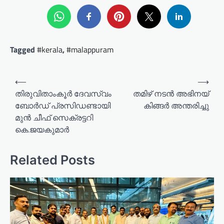
Tagged
#kerala
,
#malappuram
P
⟵
⟶
o
തിരുവിതാംകൂർ ദേവസ്വം
തമിഴ് നടൻ അഭിനയ്
ബോർഡ് പ്രസിഡണ്ടായി
കിങ്ങർ അന്തരിച്ചു
s
മുൻ ചീഫ് സെക്രട്ടറി
t
കെ.ജയകുമാർ
n
a
Related Posts
v
i
g
a