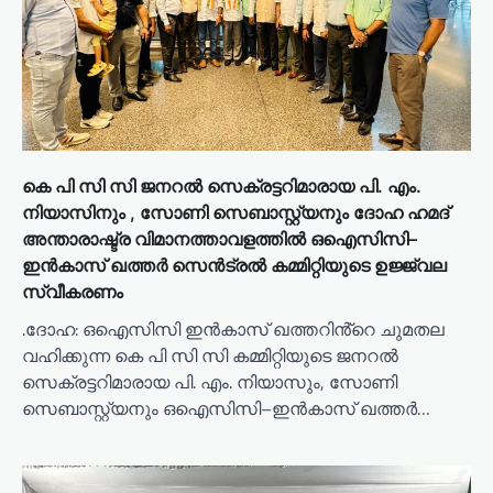
t
i
o
n
കെ പി സി സി ജനറൽ സെക്രട്ടറിമാരായ പി. എം.
നിയാസിനും , സോണി സെബാസ്റ്റ്യനും ദോഹ ഹമദ്
അന്താരാഷ്ട്ര വിമാനത്താവളത്തിൽ ഒഐസിസി–
ഇൻകാസ് ഖത്തർ സെൻട്രൽ കമ്മിറ്റിയുടെ ഉജ്ജ്വല
സ്വീകരണം
.ദോഹ: ഒഐസിസി ഇൻകാസ് ഖത്തറിൻ്റെ ചുമതല
വഹിക്കുന്ന കെ പി സി സി കമ്മിറ്റിയുടെ ജനറൽ
സെക്രട്ടറിമാരായ പി. എം. നിയാസും, സോണി
സെബാസ്റ്റ്യനും ഒഐസിസി–ഇൻകാസ് ഖത്തർ…