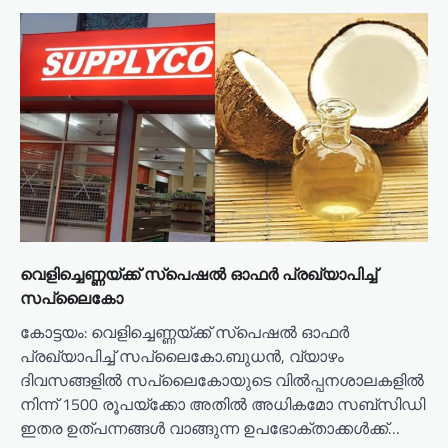
വെളിച്ചെണ്ണയ്ക്ക് സ്‌പെഷല്‍ ഓഫര്‍ പ്രഖ്യാപിച്ച്
സപ്ലൈകോ
കോട്ടയം: വെളിച്ചെണ്ണയ്ക്ക് സ്‌പെഷല്‍ ഓഫര്‍
പ്രഖ്യാപിച്ച് സപ്ലൈകോ.ബുധന്‍, വ്യാഴം
ദിവസങ്ങളില്‍ സപ്ലൈകോയുടെ വില്‍പ്പനശാലകളില്‍
നിന്ന് 1500 രൂപയ്‌ക്കോ അതില്‍ അധികമോ സബ്‌സിഡി
ഇതര ഉത്പന്നങ്ങള്‍ വാങ്ങുന്ന ഉപഭോക്താക്കള്‍ക്ക്…