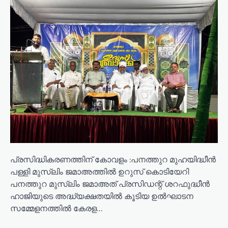
പ്രസിദ്ധികരണത്തിന് കോവളം :പനത്തുറ മുഹയിദ്ധീൻ
പള്ളി മുസ്ലിം ജമാഅത്തിൽ ഉറുസ് കൊടിയേറി
പനത്തുറ മുസ്ലിം ജമാഅത് പ്രസിഡന്റ്‌ ശറഫുദ്ധീൻ
ഹാജിയുടെ അദ്ധ്യക്ഷതയിൽ കൂടിയ ഉൽഘാടന
സമ്മേളനത്തിൽ കേരള…