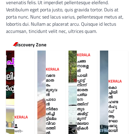
venenatis felis. Ut imperdiet pellentesque eleifend.
Vestibulum eget porta justo, quis gravida tortor. Duis at
porta nunc. Nunc sed lacus varius, pellentesque metus at,
lobortis dui. Nullam ac placerat arcu. Quisque id lectus
accumsan, tincidunt velit nec, ultrices quam.
Discovery Zone
KERALA
ചങ്ങ
നാശ്ശേ
KERALA
രി
വന്ദേ
പായി
മാത
പ്പാട്ട്
KERALA
രം
നിന്ന്
കൊ
മുഴുവ
ഭാരത
ച്ചിയി
ൻ
പര്യ
ൽ
പാടാ
ടന
ഹണ്ട
ൻ
ത്തിന്
ർഹു
നിർദേ
തുട
ഡ്
ശിച്ചി
ക്കമിട്ട്
ആ
KERALA
ട്ടില്ല:
മൂന്ന്
ഘോ
വിവാ
മലയാ
ഷവു
ദത്തി
ളികൾ
മായി
web-
ൽ
;