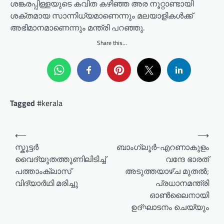
ശങ്കരപ്പിള്ളയുടെ കവിത കഴിഞ്ഞ അര നൂറ്റാണ്ടായി
ശക്തമായ സാന്നിധ്യമാണെന്നും മലയാളികൾക്ക്
അഭിമാനമാണെന്നും മന്ത്രി പറഞ്ഞു.
Share this...
Tagged
#kerala
P
⟵
⟶
o
സ്കൂട്ടർ
ബാംഗ്ലൂർ-എറണാകുളം
വൈദ്യുതത്തൂണിലിടിച്ച്
വന്ദേ ഭാരത്
s
പത്താംക്ലാസ്
അടുത്തയാഴ്ച മുതൽ;
t
വിദ്യാർഥി മരിച്ചു
പ്രധാനമന്ത്രി
n
ഓൺലൈനായി
a
ഉദ്ഘാടനം ചെയ്യും
v