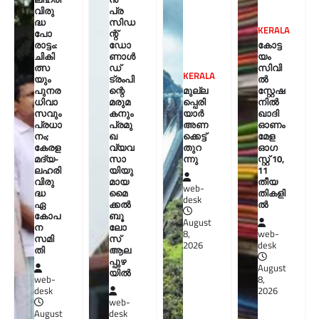
വിരു
പ്ര
ദ്ധ
സിഡ
KERALA
പോ
ന്റ്
രാട്ടം:
ഡോ
കോട്ട
ചികി
ണാൾ
യം
ത്സ
ഡ്
സിവി
KERALA
യും
ട്രംപി
ൽ
പുനര
ന്റെ
മുല്ല
സ്റ്റേഷ
ധിവാ
മരുമ
പ്പെരി
നിൽ
സവും
കനും
യാര്‍
ഖാദി
പ്രധാ
പ്രമു
അണ
ഓണം
നം;
ഖ
ക്കെട്ട്
മേള
കേരള
വ്യവ
തുറ
ഓഗ
മദ്യ-
സാ
ന്നു
സ്റ്റ് 10,
ലഹരി
യിയു
11
വിരു
മായ
തീയ
web-
ദ്ധ
മൈ
തികളി
desk
ഏ
ക്കൽ
ല്‍
കോപ
ബൂ
August
ന
ലോ
8,
web-
സമി
സ്
2026
desk
തി
ആല
പ്പുഴ
August
യിൽ
web-
8,
desk
2026
web-
August
desk