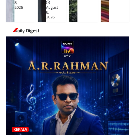
8,
2026
August
8,
2026
Daily Digest
KERALA