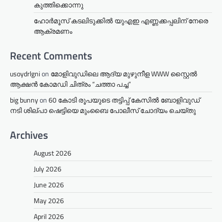
കുത്തിക്കൊന്നു
ഹോർമൂസ് കടലിടുക്കിൽ യുഎഇ എണ്ണക്കപ്പലിന് നേരെ
ആക്രമണം
Recent Comments
usoydrlgni
on
മോളിവുഡിലെ ആദ്യ മുഴുനീള WWW സ്റ്റൈൽ
ആക്ഷൻ കോമഡി ചിത്രം “ചത്താ പച്ച”
big bunny
on
60 കോടി രൂപയുടെ തട്ടിപ്പ് കേസിൽ ബോളിവുഡ്
നടി ശില്പാ ഷെട്ടിയെ മുംബൈ പോലീസ് ചോദ്യം ചെയ്തു
Archives
August 2026
July 2026
June 2026
May 2026
April 2026