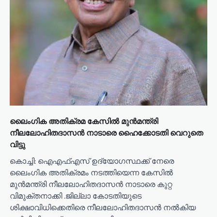
ലൈംഗിക അതിക്രമ കേസിൽ മുൻമന്ത്രി
നീലലോഹിതദാസൻ നാടാരെ ഹൈക്കോടതി വെറുതെ
വിട്ടു
കൊച്ചി: ഐഎഫ്എസ് ഉദ്യോഗസ്ഥക്ക് നേരെ
ലൈംഗിക അതിക്രമം നടത്തിയെന്ന കേസിൽ
മുൻമന്ത്രി നീലലോഹിതദാസൻ നാടാരെ കുറ്റ
വിമുക്തനാക്കി .ജില്ലാ കോടതിയുടെ
ശിക്ഷാവിധിക്കെതിരെ നീലലോഹിതദാസൻ നൽകിയ