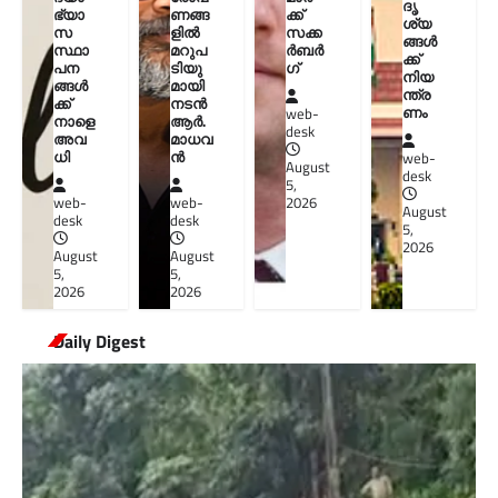
ദൃ
ഭ്യാ
ണങ്ങ
ക്ക്
ശ്യ
സ
ളിൽ
സക്ക
ങ്ങൾ
സ്ഥാ
മറുപ
ർബർ
ക്ക്
പന
ടിയു
ഗ്
നിയ
ങ്ങൾ
മായി
ന്ത്ര
ക്ക്
നടൻ
ണം
web-
നാളെ
ആർ.
desk
അവ
മാധവ
ധി
ൻ
web-
August
desk
5,
web-
web-
2026
August
desk
desk
5,
2026
August
August
5,
5,
2026
2026
Daily Digest