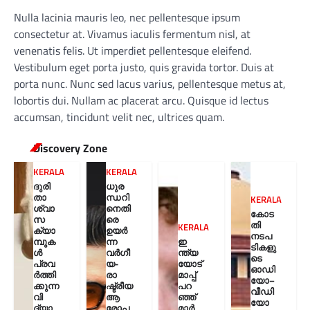
Nulla lacinia mauris leo, nec pellentesque ipsum
consectetur at. Vivamus iaculis fermentum nisl, at
venenatis felis. Ut imperdiet pellentesque eleifend.
Vestibulum eget porta justo, quis gravida tortor. Duis at
porta nunc. Nunc sed lacus varius, pellentesque metus at,
lobortis dui. Nullam ac placerat arcu. Quisque id lectus
accumsan, tincidunt velit nec, ultrices quam.
Discovery Zone
KERALA
KERALA
ദുരി
ധുര
താ
ന്ധറി
KERALA
ശ്വാ
നെതി
കോട
സ
രെ
തി
KERALA
ക്യാ
ഉയർ
നടപ
മ്പുക
ന്ന
ഇ
ടികളു
ൾ
വർഗീ
ന്ത്യ
ടെ
പ്രവ
യ-
യോട്
ഓഡി
ർത്തി
രാ
മാപ്പ്
യോ–
ക്കുന്ന
ഷ്ട്രീയ
പറ
വീഡി
വി
ആ
ഞ്ഞ്
യോ
ദ്യാ
രോപ
മാർ