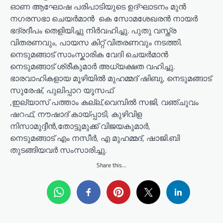
ഓണ ആഘോഷ പരിപാടിയുടെ ഉദ്ഘാടനം മുൻ
നഗരസഭാ ചെയർമാൻ കെ സോമശേഖരൻ നായർ
ഭദ്രദീപം തെളിയിച്ചു നിർവഹിച്ചു. പുതു വസ്ത്ര
വിതരണവും, പായസ കിറ്റ് വിതരണവും നടത്തി.
നെടുമങ്ങാട് സാംസ്കാരിക വേദി ചെയർമാൻ
നെടുമങ്ങാട് ശ്രീകുമാർ അധ്യക്ഷത വഹിച്ചു.
ഭാരവാഹികളായ മൂഴിയിൽ മുഹമ്മദ് ഷിബു, നെടുമങ്ങാട്
സുരേഷ്, പുലിപ്പാറ യൂസഫ്
,ഇല്യാസ് പത്താം കല്ല്,വെമ്പിൽ സജി, വഞ്ചുവം
ഷറഫ്, നൗഷാദ് കായ്പ്പാടി, കുഴിവിള
നിസാമുദ്ദീൻ,തോട്ടുമുക്ക് വിജയകുമാർ,
നെടുമങ്ങാട് എം നസീർ, എ മുഹമ്മദ്, ഷാജി.ബി
തുടങ്ങിയവർ സംസാരിച്ചു.
Share this...