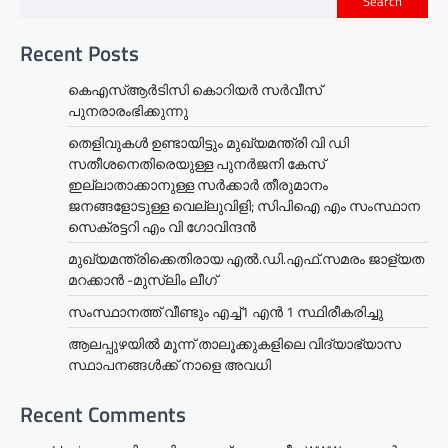
Search
Recent Posts
കെഎസ്ആർടിസി കൊറിയർ സര്‍വീസ്
പുനരാരംഭിക്കുന്നു
തെളിവുകൾ ഉണ്ടായിട്ടും മുഖ്യമന്ത്രി വി ഡി
സതീശനെതിരെയുള്ള പുനർജനി കേസ്
ഇല്ലാതാക്കാനുള്ള സർക്കാർ തീരുമാനം
ജനങ്ങളോടുള്ള വെല്ലുവിളി; സിപിഐ എം സംസ്ഥാന
സെക്രട്ടറി എം വി ഗോവിന്ദൻ
മുഖ്യമന്ത്രിക്കെതിരായ എൽ.ഡി.എഫ്.സമരം ജാള്യത
മറക്കാൻ -മുസ്‌ലിം ലീഗ്
സംസ്ഥാനത്ത് വീണ്ടും എച്ച്1 എന്‍ 1 സ്ഥിരീകരിച്ചു
ആലപ്പുഴയിൽ മൂന്ന് താലൂക്കുകളിലെ വിദ്യാഭ്യാസ
സ്ഥാപനങ്ങൾക്ക് നാളെ അവധി
Recent Comments