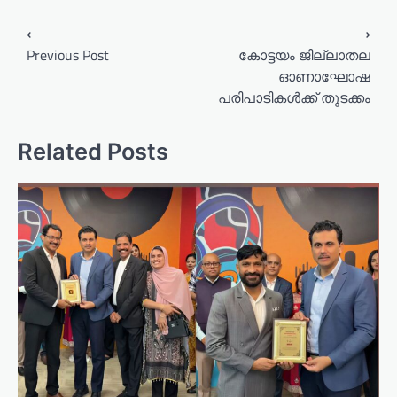
P
⟵
⟶
o
Previous Post
കോട്ടയം ജില്ലാതല
ഓണാഘോഷ
s
പരിപാടികള്‍ക്ക് തുടക്കം
t
n
Related Posts
a
v
i
g
a
t
i
o
n