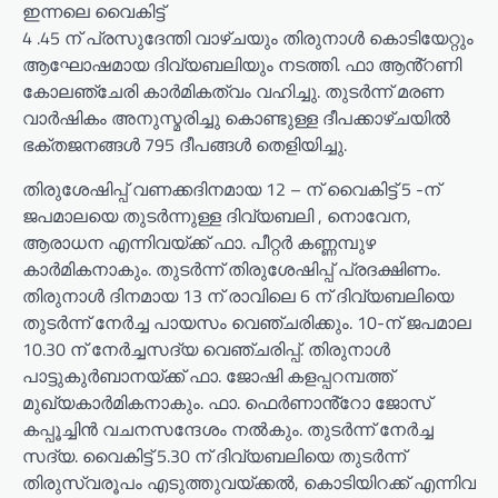
ഇന്നലെ വൈകിട്ട്
4 .45 ന് പ്രസുദേന്തി വാഴ്ചയും തിരുനാൾ കൊടിയേറ്റും
ആഘോഷമായ ദിവ്യബലിയും നടത്തി. ഫാ ആൻ്റണി
കോലഞ്ചേരി കാർമികത്വം വഹിച്ചു. തുടർന്ന് മരണ
വാർഷികം അനുസ്മരിച്ചു കൊണ്ടുള്ള ദീപക്കാഴ്ചയിൽ
ഭക്തജനങ്ങൾ 795 ദീപങ്ങൾ തെളിയിച്ചു.
തിരുശേഷിപ്പ് വണക്കദിനമായ 12 – ന് വൈകിട്ട് 5 -ന്
ജപമാലയെ തുടർന്നുള്ള ദിവ്യബലി , നൊവേന,
ആരാധന എന്നിവയ്ക്ക് ഫാ. പീറ്റർ കണ്ണമ്പുഴ
കാർമികനാകും. തുടർന്ന് തിരുശേഷിപ്പ് പ്രദക്ഷിണം.
തിരുനാൾ ദിനമായ 13 ന് രാവിലെ 6 ന് ദിവ്യബലിയെ
തുടർന്ന് നേർച്ച പായസം വെഞ്ചരിക്കും. 10-ന് ജപമാല
10.30 ന് നേർച്ചസദ്യ വെഞ്ചരിപ്പ്. തിരുനാൾ
പാട്ടുകുർബാനയ്ക്ക് ഫാ. ജോഷി കളപ്പറമ്പത്ത്
മുഖ്യകാർമികനാകും. ഫാ. ഫെർണാൻ്റോ ജോസ്
കപ്പൂച്ചിൻ വചനസന്ദേശം നൽകും. തുടർന്ന് നേർച്ച
സദ്യ. വൈകിട്ട് 5.30 ന് ദിവ്യബലിയെ തുടർന്ന്
തിരുസ്വരൂപം എടുത്തുവയ്ക്കൽ, കൊടിയിറക്ക് എന്നിവ