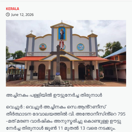
KERALA
June 12, 2026
അച്ചിനകം പള്ളിയിൽ ഊട്ടുനേർച്ച തിരുനാൾ
വെച്ചൂർ : വെച്ചൂർ അച്ചിനകം സെ.ആൻ്റണീസ്
തീർത്ഥാടന ദേവാലയത്തിൽ വി. അന്തോനീസിൻ്റെ 795
-മത് മരണ വാർഷികം അനുസ്മരിച്ചു കൊണ്ടുള്ള ഊട്ടു
നേർച്ച തിരുനാൾ ജൂൺ 11 മുതൽ 13 വരെ നടക്കും.