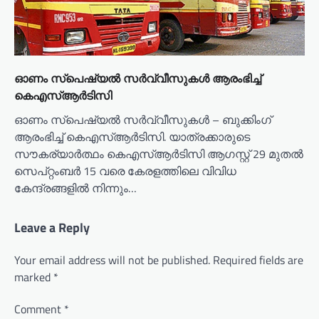
ഓണം സ്പെഷ്യൽ സർവ്വീസുകൾ ആരംഭിച്ച്
കെഎസ്ആർടിസി
ഓണം സ്പെഷ്യൽ സർവ്വീസുകൾ – ബുക്കിംഗ്
ആരംഭിച്ച് കെഎസ്ആർടിസി. യാത്രക്കാരുടെ
സൗകര്യാർത്ഥം കെഎസ്ആർടിസി ആഗസ്റ്റ് 29 മുതൽ
സെപ്റ്റംബർ 15 വരെ കേരളത്തിലെ വിവിധ
കേന്ദ്രങ്ങളിൽ നിന്നും…
Leave a Reply
Your email address will not be published.
Required fields are
marked
*
Comment
*