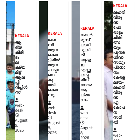
KERALA
ലഹരി
വിരു
ദ്ധ
പോ
KERALA
രാട്ടം:
KERALA
ഹോർ
KERALA
ചികി
കോ
മൂസ്
ആ
ത്സ
ന്നി
കടലി
ദ്യ
യും
ആന
ടുക്കി
കിരീ
പുനര
ക്കൊ
ൽ
ടം
ധിവാ
ട്ടിലിൽ
യുഎ
ല
സവും
ആന
ഇ
ക്ഷ്യ
പ്രധാ
പാപ്പാ
എണ്ണ
മിട്ട്
നം;
നെ
ക്കപ്പ
ആല
കേരള
കു
ലിന്
പ്പി
മദ്യ-
ത്തി
നേരെ
റിപ്പിൾ
ലഹരി
ക്കൊ
ആ
സ്
വിരു
ന്നു
ക്രമ
ദ്ധ
ണം
ഏ
web-
കോപ
web-
desk
ന
desk
web-
സമി
desk
August
തി
August
9,
8,
August
2026
2026
8,
web-
2026