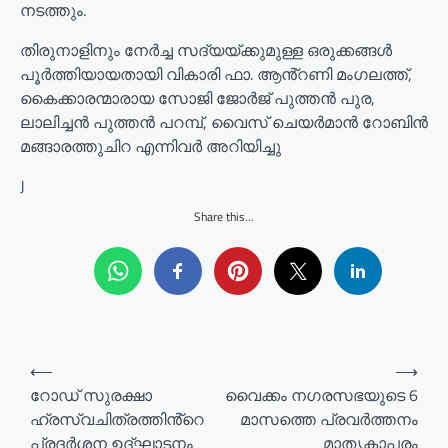
നടത്തും.
തിരുനാളിനും നേർച്ച സദ്യയ്ക്കുമുള്ള ഒരുക്കങ്ങൾ
പൂർത്തിയായതായി വികാരി ഫാ. ആൻ്റണി മംഗലത്ത്,
കൈക്കാരന്മാരായ സോജി ജോർജ് പുത്തൻ പുര,
ലാലിച്ചൻ പുത്തൻ പറമ്പ്, വൈസ് ചെയർമാൻ റോബിൻ
മങ്ങാരത്തുചിറ എന്നിവർ അറിയിച്ചു
J
Share this...
P
⟵
⟶
o
റോഡ് സുരക്ഷാ
വൈക്കം നഗരസഭയുടെ 6
ഹ്രസ്വചിത്രത്തിൻ്റെ
മാസത്തെ പ്രവർത്തനം
s
പ്രദർശന ഉദ്ഘാടനം
മാതൃകാപരം