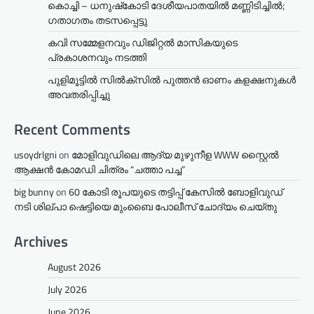
കൊച്ചി – ധനുഷ്‌കോടി ദേശീയപാതയിൽ മണ്ണിടിച്ചിൽ;
ഗതാഗതം തടസപ്പെട്ടു
കവി സമ്മേളനവും ഡിജിറ്റൽ മാസികയുടെ
പ്രകാശനവും നടത്തി
പുളിമൂട്ടിൽ സിൽക്‌സിൽ പുത്തൻ ഓണം കളക്ഷനുകൾ
അവതരിപ്പിച്ചു
Recent Comments
usoydrlgni
on
മോളിവുഡിലെ ആദ്യ മുഴുനീള WWW സ്റ്റൈൽ
ആക്ഷൻ കോമഡി ചിത്രം “ചത്താ പച്ച”
big bunny
on
60 കോടി രൂപയുടെ തട്ടിപ്പ് കേസിൽ ബോളിവുഡ്
നടി ശില്പാ ഷെട്ടിയെ മുംബൈ പോലീസ് ചോദ്യം ചെയ്തു
Archives
August 2026
July 2026
June 2026