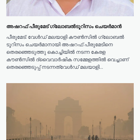
അഷറഫ് പീരുമേട് ഗ്ലോബൽടൂറിസം ചെയർമാൻ
പീരുമേട്: വേൾഡ് മലയാളി കൗൺസിൽ ഗ്ലോബൽ
ടൂറിസം ചെയർമാനായി അഷറഫ് പീരുമേടിനെ
തെരഞ്ഞെടുത്തു കൊച്ചിയിൽ നടന്ന കേരള
കൗൺസിൽ ദ്വൈവാർഷിക സമ്മേളത്തിൽ വെച്ചാണ്
തെരഞ്ഞെടുപ്പ് നടന്നത്വേൾഡ് മലയാളി…