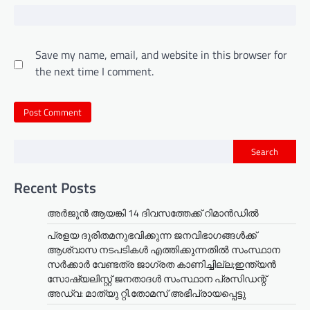
Save my name, email, and website in this browser for
the next time I comment.
Search
Recent Posts
അര്‍ജുന്‍ ആയങ്കി 14 ദിവസത്തേക്ക് റിമാന്‍ഡില്‍
പ്രളയ ദുരിതമനുഭവിക്കുന്ന ജനവിഭാഗങ്ങൾക്ക്
ആശ്വാസ നടപടികൾ എത്തിക്കുന്നതിൽ സംസ്ഥാന
സർക്കാർ വേണ്ടത്ര ജാഗ്രത കാണിച്ചില്ല;ഇന്ത്യൻ
സോഷ്യലിസ്റ്റ് ജനതാദൾ സംസ്ഥാന പ്രസിഡന്റ്
അഡ്വ: മാത്യു റ്റി.തോമസ് അഭിപ്രായപ്പെട്ടു