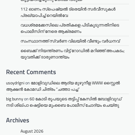
112 ഓണം സ്പെഷ്യൽ ട്രെയിൻ സർവീസുകൾ
പ്രഖ്യാപിച്ച് റെയിൽവേ
വധശ്രമക്കേസിലെ പ്രതികളെ പിടികൂടുന്നതിനിടെ
പൊലീസിന് നേരെ ആക്രമണം
സംസ്ഥാനത്ത് സ്വർണ വിലയിൽ വീണ്ടും വർധനവ്
ബൈക്ക് നിയന്ത്രണം വിട്ട് റോഡില്‍ മറിഞ്ഞ് അപകടം;
യുവതിക്ക് ദാരുണാന്ത്യം
Recent Comments
usoydrlgni
on
മോളിവുഡിലെ ആദ്യ മുഴുനീള WWW സ്റ്റൈൽ
ആക്ഷൻ കോമഡി ചിത്രം “ചത്താ പച്ച”
big bunny
on
60 കോടി രൂപയുടെ തട്ടിപ്പ് കേസിൽ ബോളിവുഡ്
നടി ശില്പാ ഷെട്ടിയെ മുംബൈ പോലീസ് ചോദ്യം ചെയ്തു
Archives
August 2026