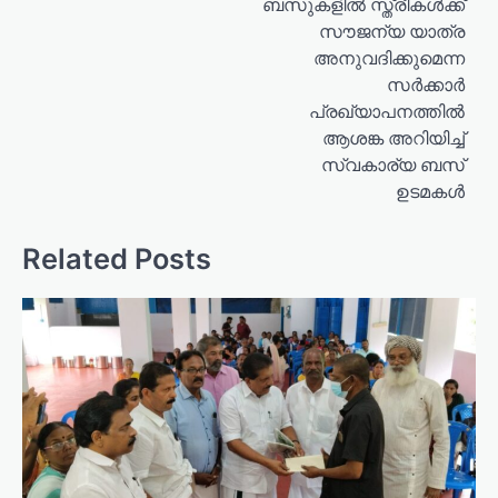
ബസുകളില്‍ സ്ത്രീകള്‍ക്ക്
s
സൗജന്യ യാത്ര
t
അനുവദിക്കുമെന്ന
n
സര്‍ക്കാര്‍
a
പ്രഖ്യാപനത്തില്‍
ആശങ്ക അറിയിച്ച്
v
സ്വകാര്യ ബസ്
i
ഉടമകള്‍
g
a
Related Posts
t
i
o
n