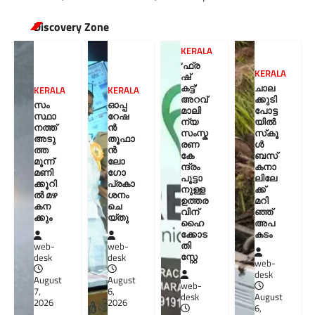
Discovery Zone
KERALA
‘ഫ്ര
KERALA
ഷ്
കട്ട്’
ചാല
KERALA
KERALA
അറവ്
ക്കുടി
സം
ഓപ്പ
മാലി
പോട്ട
സ്ഥാ
റേഷ
ന്യ
യിൽ
നത്ത്
ൻ
സംസ്ക
സ്‌കൂ
അടു
തൂഫാ
രണ
ൾ
ത്ത
ൻ
കേ
ബസ്
മൂന്ന്
ലോ
ന്ദ്രം
കനാ
മണി
ഗോ
പൂട്ടാ
ലിലേ
ക്കൂറി
പ്രകാ
നുള്ള
ക്ക്
ൽ മഴ
ശനം
ഉത്തര
മറി
കന
ചെ
വിന്
ഞ്ഞ്
ക്കും
യ്തു
ഹൈ
അപ
ക്കോട
കടം
തി
web-
web-
സ്റ്റേ
desk
desk
web-
desk
August
August
web-
7,
6,
desk
August
2026
2026
6,