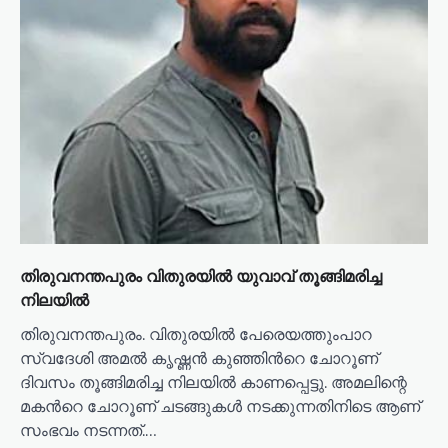
തിരുവനന്തപുരം വിതുരയിൽ യുവാവ് തൂങ്ങിമരിച്ച
നിലയിൽ
തിരുവനന്തപുരം. വിതുരയിൽ പേരെയത്തുംപാറ
സ്വദേശി അമൽ കൃഷ്ണൻ കുഞ്ഞിൻറെ ചോറൂണ്
ദിവസം തൂങ്ങിമരിച്ച നിലയിൽ കാണപ്പെട്ടു. അമലിന്റെ
മകൻറെ ചോറൂണ് ചടങ്ങുകൾ നടക്കുന്നതിനിടെ ആണ്
സംഭവം നടന്നത്.…