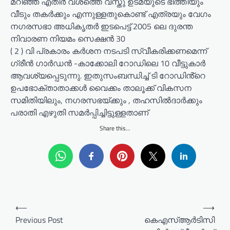
മറിഞ്ഞ് എതിർ വശത്തെ വസ്തു ഉടമയുടെ ഭിത്തിയും
വീടും തകർക്കും എന്നുള്ളതുകൊണ്ട് എത്രയും വേഗം
നഗരസഭാ അധികൃതർ ഇടപെട്ട് 2005 ലെ ദുരന്ത
നിവാരണ നിയമം സെക്ഷൻ 30
( 2 ) വി പ്രകാരം കർശന നടപടി സ്വീകരിക്കണമെന്ന്
ഗ്രീൻ ഗാർഡൻ -കാക്കോലി റോഡിലെ 10 വീട്ടുകാർ
ആവശ്യപ്പെടുന്നു. ഇതുസംബന്ധിച്ച് ടി റോഡിൻ്റെ
ഉപഭോക്താതാക്കൾ വൈക്കം താലൂക്ക് വികസന
സമിതിയിലും, നഗരസഭയ്ക്കും , തഹസിൽദാർക്കും
പരാതി എഴുതി സമർപ്പിച്ചിട്ടുള്ളതാണ്
Share this...
P
⟵
⟶
o
Previous Post
കെഎസ്ആര്‍ടിസി