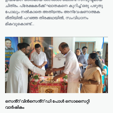
ചിത്രം. പ്രേക്ഷകർക്ക് ഘാതകനെ കുറിച്ച് ഒരു പഴുതു
പോലും നൽകാതെ അത്യന്തം അന്വേഷണാത്മക
രീതിയിൽ പറഞ്ഞ തിരക്കഥയിൽ, സംവിധാനം
മികവുകൊണ്ട്…
സെൻ്റ് വിൻസെൻ്റ് ഡി പോൾ സൊസൈറ്റി
വാർഷികം