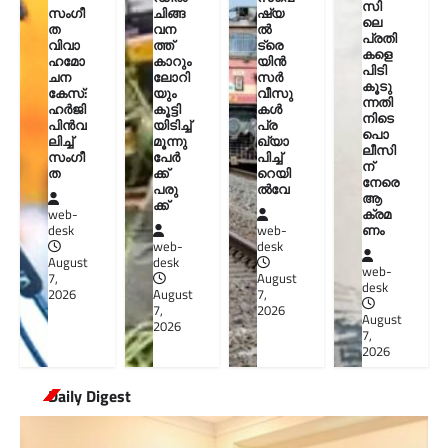
സി
സംഗീ
ചിങ്ങ
ഷ്യ
ലെ
ത
വന
ൽ
പ്രതി
വിവാ
ത്ത്
ട്രെ
കളെ
ഹമോ
കാറും
യിൻ
പിടി
ചന
ലോറി
സർ
കൂടു
കേസ്:
യും
വീസു
ന്നതി
ഹർജി
കൂട്ടി
കൾ
നിടെ
പിൻവ
യിടിച്ച്
പ്ര
പൊ
ലിച്ച്
മൂന്നു
ഖ്യാ
ലീസി
സംഗീ
പേർ
പിച്ച്
ന്
ത
ക്ക്
റെയി
നേരെ
പരു
ൽവേ
ആ
ക്ക്
ക്രമ
web-
ണം
desk
web-
web-
desk
August
desk
web-
7,
August
desk
2026
August
7,
7,
2026
August
2026
7,
2026
Daily Digest