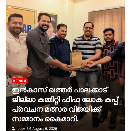
KERALA
ഇൻകാസ് ഖത്തർ പാലക്കാട്
ജില്ലാ കമ്മിറ്റി ഫിഫ ലോക കപ്പ്
പ്രവചന മത്സര വിജയിക്ക്
സമ്മാനം കൈമാറി.
Jossy
August 6, 2026