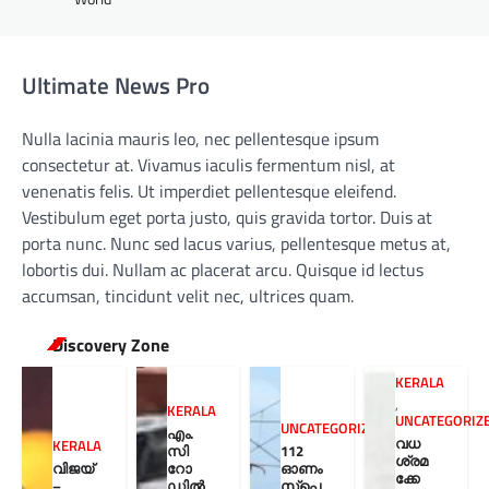
Ultimate News Pro
Nulla lacinia mauris leo, nec pellentesque ipsum
consectetur at. Vivamus iaculis fermentum nisl, at
venenatis felis. Ut imperdiet pellentesque eleifend.
Vestibulum eget porta justo, quis gravida tortor. Duis at
porta nunc. Nunc sed lacus varius, pellentesque metus at,
lobortis dui. Nullam ac placerat arcu. Quisque id lectus
accumsan, tincidunt velit nec, ultrices quam.
Discovery Zone
KERALA
,
KERALA
UNCATEGORIZ
UNCATEGORIZED
എം.
വധ
KERALA
സി
112
ശ്രമ
വിജയ്
റോ
ഓണം
ക്കേ
–
ഡിൽ
സ്പെ