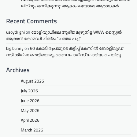
ലിവ്വും ഒന്നിക്കുന്നു: ആകാംഷയോടെ ആരാധകർ
Recent Comments
usoydrlgni
on
മോളിവുഡിലെ ആദ്യ മുഴുനീള WWW സ്റ്റൈൽ
ആക്ഷൻ കോമഡി ചിത്രം “ചത്താ പച്ച”
big bunny
on
60 കോടി രൂപയുടെ തട്ടിപ്പ് കേസിൽ ബോളിവുഡ്
നടി ശില്പാ ഷെട്ടിയെ മുംബൈ പോലീസ് ചോദ്യം ചെയ്തു
Archives
August 2026
July 2026
June 2026
May 2026
April 2026
March 2026