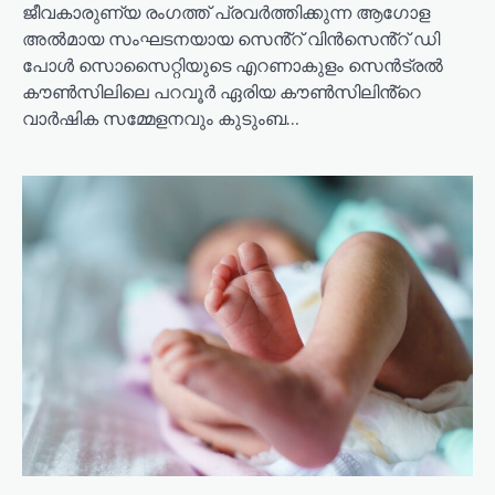
ജീവകാരുണ്യ രംഗത്ത് പ്രവർത്തിക്കുന്ന ആഗോള
അൽമായ സംഘടനയായ സെൻ്റ് വിൻസെൻ്റ് ഡി
പോൾ സൊസൈറ്റിയുടെ എറണാകുളം സെൻട്രൽ
കൗൺസിലിലെ പറവൂർ ഏരിയ കൗൺസിലിൻ്റെ
വാർഷിക സമ്മേളനവും കുടുംബ…