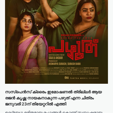
സസ്പെൻസ് ക്രൈം ഇമോഷണൽ ത്രില്ലർ ആയ
രജൻ കൃഷ്ണ നായകനാകുന്ന പഴുത് എന്ന ചിത്രം
ജനുവരി 23ന് തിയേറ്ററിൽ എത്തി
ഉദ്ധ്യേഗ ഭരിതമായ രംഗങ്ങൾ കൊണ്ട് സമ്പുഷ്ടമായ