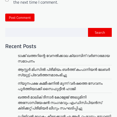
the next time I comment.
Search
Recent Posts
ടാക്ക് ഖത്തറിന്റെ വേനൽക്കാല ക്യാമ്പിന് വർണാഭമായ
സമാപനം
ആസ്റ്റർ മിംസിൽ പ്രീമിയം ബർത്ത് കംപാനിയൻ ലേബർ
സ്യൂട്ട് പ്രവർത്തനമാരംഭിച്ചു
ന്യൂനപക്ഷ കമ്മീഷനിൽ മൂന്ന് വർഷത്തെ സേവനം
പൂർത്തിയാക്കി സൈഫുദ്ദീൻ ഹാജി
ഖത്തർ മാലിക് ദീനാർ കോളേജ് അലൂമിനി
അസോസിയേഷൻ സംഗമവും എംഡിസിപിയൻസ്
ക്രിക്കറ്റ് പ്രീമിയർ ലീഗും സംഘടിപ്പിച്ചു
ഡിജിറ്റൽ ലോകം കീഴടക്കാൻ എ.ആർ. റഹ്മാനും സോണി