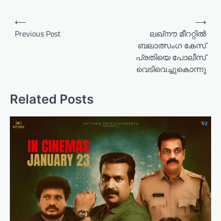
P
⟵
⟶
o
Previous Post
ലഖ്നൗ മീററ്റിൽ
ബലാത്സംഗ കേസ്
s
പ്രതിയെ പോലീസ്
t
വെടിവെച്ചുകൊന്നു
n
a
Related Posts
v
i
g
a
t
i
o
n