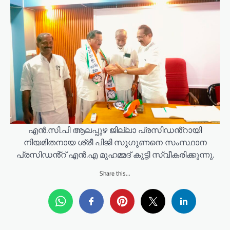
എൻ.സി.പി ആലപ്പുഴ ജില്ലാ പ്രസിഡൻ്റായി
നിയമിതനായ ശ്രീ പിജി സുഗുണനെ സംസ്ഥാന
പ്രസിഡൻ്റ് എൻ.എ മുഹമ്മദ് കുട്ടി സ്വീകരിക്കുന്നു.
Share this...