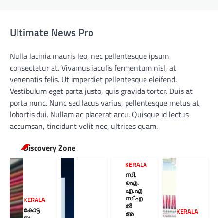
Ultimate News Pro
Nulla lacinia mauris leo, nec pellentesque ipsum
consectetur at. Vivamus iaculis fermentum nisl, at
venenatis felis. Ut imperdiet pellentesque eleifend.
Vestibulum eget porta justo, quis gravida tortor. Duis at
porta nunc. Nunc sed lacus varius, pellentesque metus at,
lobortis dui. Nullam ac placerat arcu. Quisque id lectus
accumsan, tincidunt velit nec, ultrices quam.
Discovery Zone
KERALA
സി.
ഐ.
എ.എ
സ്.എ
KERALA
ൽ
കോട്ട
KERALA
അ
യം