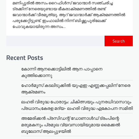
മണിപ്പൂരിൽ അസം റൈഫിൾസ് ജവാന്മാർ സഞ്ചരിച്ച
ട്രക്കിന് നേരെയുണ്ടായ ഭീകരാക്രമണത്തിൽ രണ്ട്
ജവാന്മാർക്ക് വീരമൃത്യു. ആറ് ജവാന്മാർക്ക് ആക്രമണത്തിൽ
പരൂക്കേറ്റിട്ടുണ്ട്. ഇംഫാലിൽ നിന്ന് ബിഷ്ണുപൂരിലേക്ക്
പോവുകയായിരുന്ന അസം…
Search
Recent Posts
കോന്നി ആനക്കൊട്ടിലിൽ ആന പാപ്പാനെ
കുത്തിക്കൊന്നു
ഹോർമൂസ് കടലിടുക്കിൽ യുഎഇ എണ്ണക്കപ്പലിന് നേരെ
ആക്രമണം
ലഹരി വിരുദ്ധ പോരാട്ടം: ചികിത്സയും പുനരധിവാസവും
പ്രധാനം;കേരള മദ്യ- ലഹരി വിരുദ്ധ ഏകോപന സമിതി
അമേരിക്കൻ പ്രസിഡന്റ് ഡോണാൾഡ് ട്രംപിന്റെ
മരുമകനും പ്രമുഖ വ്യവസായിയുമായ മൈക്കൽ
ബൂലോസ് ആലപ്പുഴയിൽ