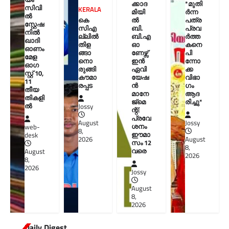
ക്കാദ
*മുതി
സിവി
KERALA
മിയി
ർന്ന
ൽ
കെ
ൽ
പത്ര
സ്റ്റേഷ
സിഎ
ബി.
പ്രവ
നിൽ
ല്ലിൽ
ബി.എ
ർത്ത
ഖാദി
തിള
ഓ
കനെ
ഓണം
ങ്ങാ
ണേഴ്സ്
പി
മേള
നൊ
ഇൻ
ന്നോ
ഓഗ
രുങ്ങി
ഏവി
ക്ക
സ്റ്റ് 10,
കൗമാ
യേഷ
വിഭാ
11
രപ്പട
ൻ
ഗം
തീയ
മാനേ
ആദ
തികളി
ജ്മെ
രിച്ചു*
ല്‍
Jossy
ന്റ്:
പ്രവേ
August
Jossy
ശനം
web-
8,
ഈമാ
desk
2026
August
സം 12
8,
വരെ
August
2026
8,
2026
Jossy
August
8,
2026
Daily Digest