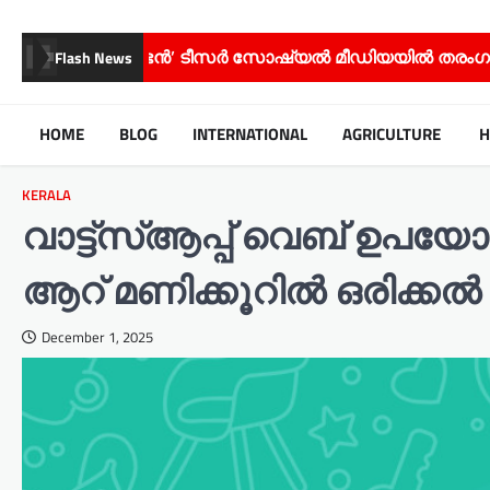
ടൻ’ ടീസർ സോഷ്യൽ മീഡിയയിൽ തരംഗമാകുന്നു;
സി
Flash News
HOME
BLOG
INTERNATIONAL
AGRICULTURE
H
KERALA
വാട്ട്‌സ്ആപ്പ് വെബ് ഉപയോക
ആറ് മണിക്കൂറിൽ ഒരിക്ക
December 1, 2025