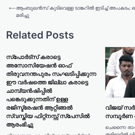
P
⟵
ആംബുലൻസ് കുടിവെള്ള ടാങ്കറിൽ ഇടിച്ച് അപകടം; 
o
മരിച്ചു
s
t
Related Posts
n
a
സ്പോർട്സ് കരാട്ടെ
v
അസോസിയേഷൻ ഓഫ്
i
തിരുവനന്തപുരം സംഘടിപ്പിക്കുന്ന
g
ഈ വർഷത്തെ ജില്ലാ കരാട്ടെ
a
ചാമ്പ്യൻഷിപ്പിൽ
t
പങ്കെടുക്കുന്നതിന് ഉള്ള
i
രജിസ്ട്രേഷൻ ആറ്റിങ്ങൽ
വിജയ് സർക
o
സ്വസ്തിയ ഫിറ്റ്നസ്സ് സ്പേസിൽ
സമ്പൂർണ ബജ
ആരംഭിച്ചു
n
ചെന്നൈ: രാഷ
തമിഴ്നാട്ടിൽ