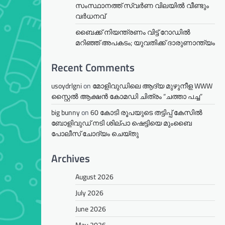
സംസ്ഥാനത്ത് സ്വർണ വിലയിൽ വീണ്ടും
വർധനവ്
ബൈക്ക് നിയന്ത്രണം വിട്ട് റോഡില്‍
മറിഞ്ഞ് അപകടം; യുവതിക്ക് ദാരുണാന്ത്യം
Recent Comments
usoydrlgni
on
മോളിവുഡിലെ ആദ്യ മുഴുനീള WWW
സ്റ്റൈൽ ആക്ഷൻ കോമഡി ചിത്രം “ചത്താ പച്ച”
big bunny
on
60 കോടി രൂപയുടെ തട്ടിപ്പ് കേസിൽ
ബോളിവുഡ് നടി ശില്പാ ഷെട്ടിയെ മുംബൈ
പോലീസ് ചോദ്യം ചെയ്തു
Archives
August 2026
July 2026
June 2026
May 2026