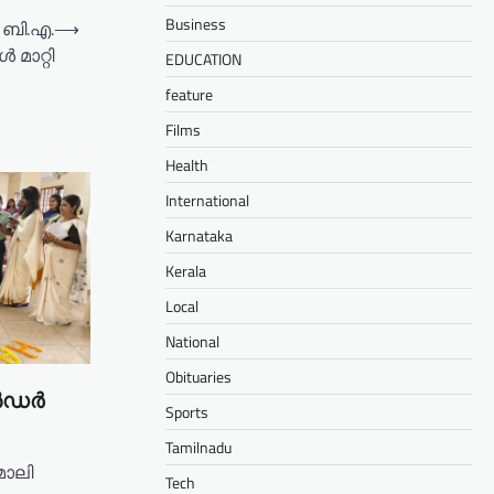
Business
 ബി.എ.
⟶
‍ മാറ്റി
EDUCATION
feature
Films
Health
International
Karnataka
Kerala
Local
National
Obituaries
െൻഡർ
Sports
Tamilnadu
മാലി
Tech