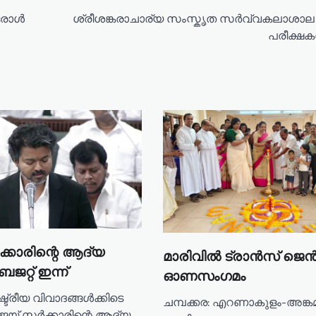
ഒരാൾ
ശ്രീശങ്കരാചാര്യ സംസ്കൃത സര്‍വ്വകലാശാല
പരീക്ഷകള്
്കാരിന്റെ ആദ്യ
മാരിവിൽ ട്രാൻസ് ജ
റ്റ് ഇന്ന്
ഓണസംഗമം
്ട്രീയ വിവാദങ്ങൾക്കിടെ
ചമ്പക്കര: എറണാകുളം-അങ്ക
 വിജയ് സർക്കാരിന്റെ ആദ്യ