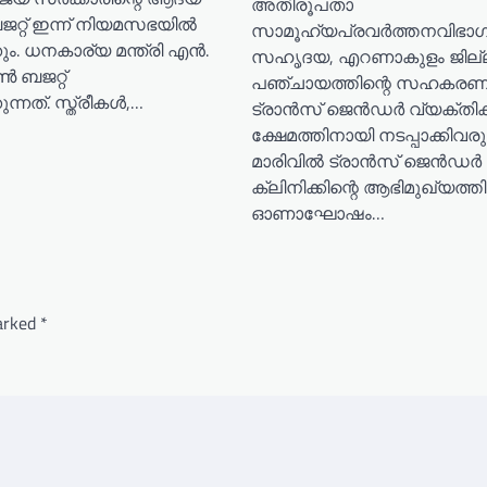
അതിരൂപതാ
റ്റ് ഇന്ന് നിയമസഭയിൽ
സാമൂഹ്യപ്രവർത്തനവിഭാ
കും. ധനകാര്യ മന്ത്രി എൻ.
സഹൃദയ, എറണാകുളം ജില്
 ബജറ്റ്
പഞ്ചായത്തിന്റെ സഹകരണ
ുന്നത്. സ്ത്രീകൾ,…
ട്രാൻസ് ജെൻഡർ വ്യക്തി
ക്ഷേമത്തിനായി നടപ്പാക്കിവരു
മാരിവിൽ ട്രാൻസ് ജെൻഡർ
ക്ലിനിക്കിന്റെ ആഭിമുഖ്യത്ത
ഓണാഘോഷം…
marked
*