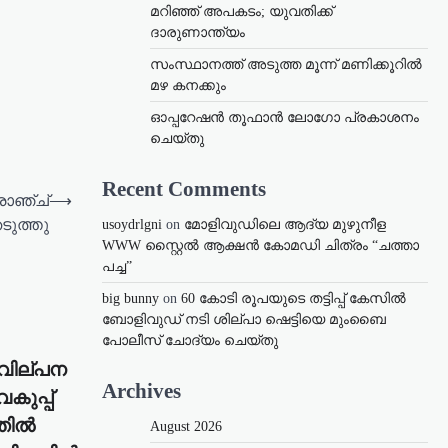
മറിഞ്ഞ് അപകടം; യുവതിക്ക്
ദാരുണാന്ത്യം
സംസ്ഥാനത്ത് അടുത്ത മൂന്ന് മണിക്കൂറിൽ
മഴ കനക്കും
ഓപ്പറേഷൻ തൂഫാൻ ലോഗോ പ്രകാശനം
ചെയ്തു
Recent Comments
ാഞ്ച്
⟶
ുത്തു
usoydrlgni
on
മോളിവുഡിലെ ആദ്യ മുഴുനീള
WWW സ്റ്റൈൽ ആക്ഷൻ കോമഡി ചിത്രം “ചത്താ
പച്ച”
big bunny
on
60 കോടി രൂപയുടെ തട്ടിപ്പ് കേസിൽ
ബോളിവുഡ് നടി ശില്പാ ഷെട്ടിയെ മുംബൈ
പോലീസ് ചോദ്യം ചെയ്തു
 വില്പന
Archives
ുപ്പ്
്തിൽ
August 2026