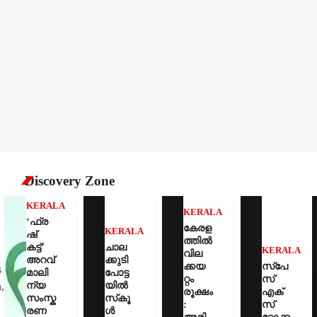
Discovery Zone
KERALA
KERALA
‘ഫ്ര
കേരള
KERALA
ഷ്
ത്തില്‍
കട്ട്’
ചാല
KERALA
വില
അറവ്
ക്കുടി
ക്കയ
സ്‌പേ
s
മാലി
പോട്ട
റ്റം
സ്
ന്യ
യിൽ
,
രൂക്ഷം
എക്‌
സംസ്ക
സ്‌കൂ
:
സ്
രണ
ൾ
അരി
റോക്ക