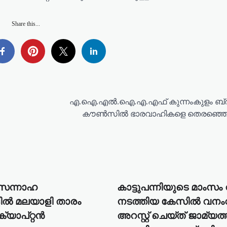
Share this...
​എ.ഐ.എൽ.ഐ.എ.എഫ് കുന്നംകുളം ബ്ര
കൗൺസിൽ ഭാരവാഹികളെ തെരഞ്ഞെട
 സന്നാഹ
കാട്ടുപന്നിയുടെ മാംസം
ളിൽ മലയാളി താരം
നടത്തിയ കേസിൽ വനംവക
ക്യാപ്റ്റൻ
അറസ്റ്റ് ചെയ്ത് ജാമ്യത