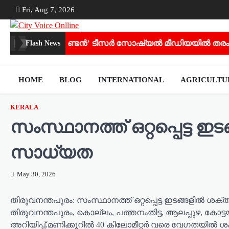
Skip
Fri, Aug 7, 2026
to
content
ു
‘കണ്ടൻ’ ടീസർ സോഷ്യൽ മീഡിയയിൽ തരംഗമാകുന്ന
Flash News
HOME
BLOG
INTERNATIONAL
AGRICULT
KERALA
സംസ്ഥാനത്ത് ഒറ്റപ്പെട്ട 
സാധ്യത
May 30, 2026
തിരുവനന്തപുരം: സംസ്ഥാനത്ത് ഒറ്റപ്പെട്ട ഇടങ്ങളിൽ ശക്
തിരുവനന്തപുരം, കൊല്ലം, പത്തനംതിട്ട, ആലപ്പുഴ, കോട്
അറിയിപ്പ്.മണിക്കൂറിൽ 40 കിലോമീറ്റർ വരെ വേഗതയിൽ