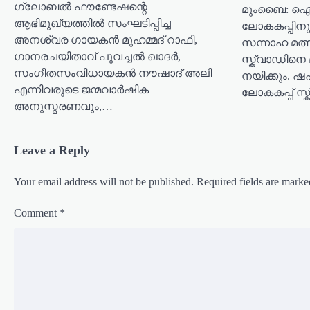
ഗ്ലോബൽ ഫൗണ്ടേഷന്റെ
മുംബൈ: ഐ
a
ആഭിമുഖ്യത്തിൽ സംഘടിപ്പിച്ച
ലോകകപ്പിനു
t
അനശ്വര ഗായകൻ മുഹമ്മദ് റാഫി,
സന്നാഹ മത്
ഗാനരചയിതാവ് പൂവച്ചൽ ഖാദർ,
i
സ്ക്വാഡിനെ 
സംഗീതസംവിധായകൻ നൗഷാദ് അലി
നയിക്കും. ഷ
o
എന്നിവരുടെ ജന്മവാർഷിക
ലോകകപ്പ് സ
n
അനുസ്മരണവും,…
Leave a Reply
Your email address will not be published.
Required fields are mark
Comment
*