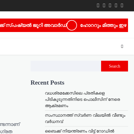
Twitter
Facebook
LinkedIn
Instagra
youtu
്പഷ്യൽ ജൂറി അവാർഡ്
ഹോററും മിത്തും ഇഴചേർന്ന ധ്യാ
Search
Recent Posts
വധശ്രമക്കേസിലെ പ്രതികളെ
പിടികൂടുന്നതിനിടെ പൊലീസിന് നേരെ
ആക്രമണം
സംസ്ഥാനത്ത് സ്വർണ വിലയിൽ വീണ്ടും
വർധനവ്
ടെന്നാണ്
ബൈക്ക് നിയന്ത്രണം വിട്ട് റോഡില്‍
ാഗ്രത