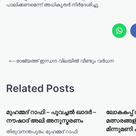
പാലിക്കണമെന്ന് അധികൃതർ നിർദേശിച്ചു.
P
⟵
രാജ്യത്ത് ഇന്ധന വിലയിൽ വീണ്ടും വർധന
o
s
Related Posts
t
n
a
മുഹമ്മദ് റാഫി – പൂവച്ചൽ ഖാദർ –
ലോകകപ്പ്
v
നൗഷാദ് അലി അനുസ്മരണം
മത്സരങ്ങ
i
മിന്നുമണി 
തിരുവനന്തപുരം: മുഹമ്മദ് റാഫി
g