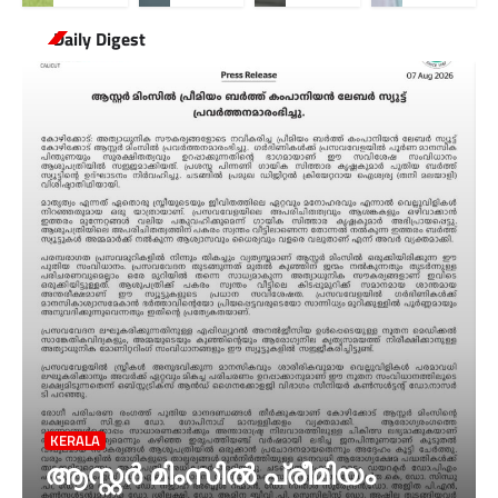
Daily Digest
KERALA
ആസ്റ്റർ മിംസിൽ പ്രീമിയം