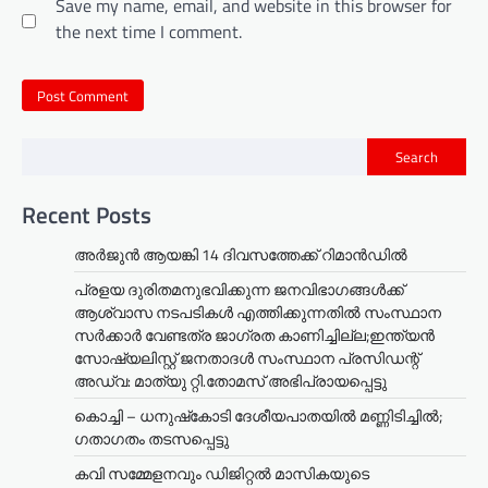
Save my name, email, and website in this browser for
the next time I comment.
Search
Recent Posts
അര്‍ജുന്‍ ആയങ്കി 14 ദിവസത്തേക്ക് റിമാന്‍ഡില്‍
പ്രളയ ദുരിതമനുഭവിക്കുന്ന ജനവിഭാഗങ്ങൾക്ക്
ആശ്വാസ നടപടികൾ എത്തിക്കുന്നതിൽ സംസ്ഥാന
സർക്കാർ വേണ്ടത്ര ജാഗ്രത കാണിച്ചില്ല;ഇന്ത്യൻ
സോഷ്യലിസ്റ്റ് ജനതാദൾ സംസ്ഥാന പ്രസിഡന്റ്
അഡ്വ: മാത്യു റ്റി.തോമസ് അഭിപ്രായപ്പെട്ടു
കൊച്ചി – ധനുഷ്‌കോടി ദേശീയപാതയിൽ മണ്ണിടിച്ചിൽ;
ഗതാഗതം തടസപ്പെട്ടു
കവി സമ്മേളനവും ഡിജിറ്റൽ മാസികയുടെ