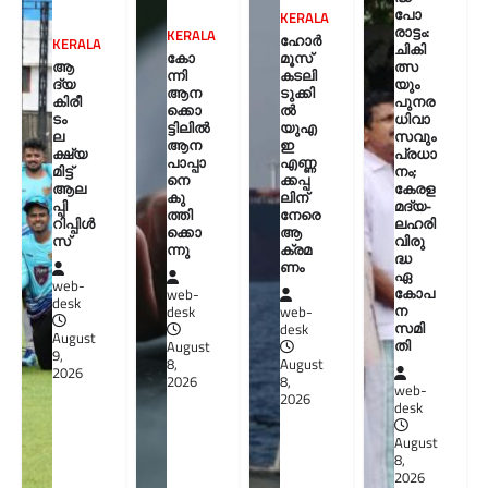
പോ
KERALA
രാട്ടം:
KERALA
ഹോർ
KERALA
ചികി
കോ
മൂസ്
ആ
ത്സ
ന്നി
കടലി
ദ്യ
യും
ആന
ടുക്കി
കിരീ
പുനര
ക്കൊ
ൽ
ടം
ധിവാ
ട്ടിലിൽ
യുഎ
ല
സവും
ആന
ഇ
ക്ഷ്യ
പ്രധാ
പാപ്പാ
എണ്ണ
മിട്ട്
നം;
നെ
ക്കപ്പ
ആല
കേരള
കു
ലിന്
പ്പി
മദ്യ-
ത്തി
നേരെ
റിപ്പിൾ
ലഹരി
ക്കൊ
ആ
സ്
വിരു
ന്നു
ക്രമ
ദ്ധ
ണം
ഏ
web-
കോപ
web-
desk
ന
desk
web-
സമി
desk
August
തി
August
9,
8,
August
2026
2026
8,
web-
2026
desk
August
8,
2026