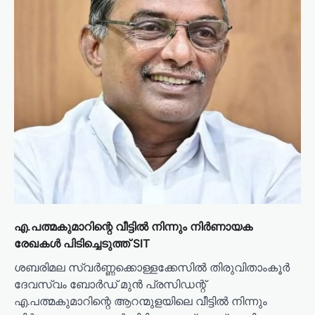
t
i
o
n
എ.പത്മകുമാറിന്റെ വീട്ടിൽ നിന്നും നിർണായക
രേഖകൾ പിടിച്ചെടുത്ത് SIT
ശബരിമല സ്വർണ്ണക്കൊള്ളക്കേസിൽ തിരുവിതാംകൂർ
ദേവസ്വം ബോർഡ് മുൻ പ്രസിഡന്റ്
എ.പത്മകുമാറിന്റെ ആറന്മുളയിലെ വീട്ടിൽ നിന്നും