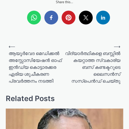
Share this...
P
⟵
⟶
o
ആയൂർവേദ മെഡിക്കൽ
വിദ്യാർത്ഥികളെ ബസ്സിൽ
അസ്സോസിയേഷൻ ഓഫ്
കയറ്റാത്ത സ്വകാര്യ
s
ഇൻഡ്യ കൊട്ടാരക്കര
ബസ് കണ്ടക്ടറുടെ
t
ഏരിയ ശുചീകരണ
ലൈസൻസ്
n
പ്രവർത്തനം നടത്തി
സസ്പെൻഡ് ചെയ്തു
a
v
Related Posts
i
g
a