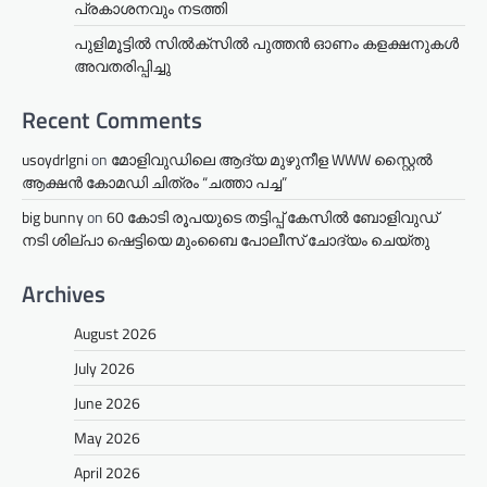
പ്രകാശനവും നടത്തി
പുളിമൂട്ടിൽ സിൽക്‌സിൽ പുത്തൻ ഓണം കളക്ഷനുകൾ
അവതരിപ്പിച്ചു
Recent Comments
usoydrlgni
on
മോളിവുഡിലെ ആദ്യ മുഴുനീള WWW സ്റ്റൈൽ
ആക്ഷൻ കോമഡി ചിത്രം “ചത്താ പച്ച”
big bunny
on
60 കോടി രൂപയുടെ തട്ടിപ്പ് കേസിൽ ബോളിവുഡ്
നടി ശില്പാ ഷെട്ടിയെ മുംബൈ പോലീസ് ചോദ്യം ചെയ്തു
Archives
August 2026
July 2026
June 2026
May 2026
April 2026