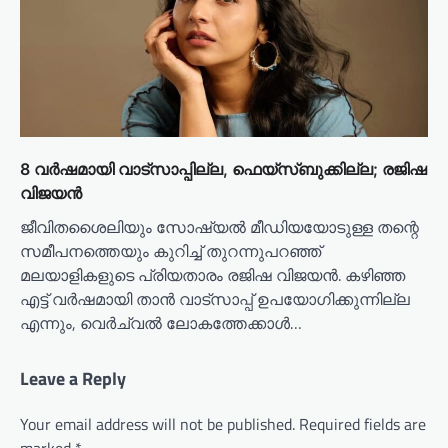
8 വര്‍ഷമായി വാട്സാപ്പില്ല, ഫെയ്സ്ബുക്കില്ല; രജിഷ
വിജയൻ
ജീവിതശൈലിയും സോഷ്യൽ മീഡിയയോടുള്ള തന്റെ
സമീപനത്തെയും കുറിച്ച് തുറന്നുപറഞ്ഞ്
മലയാളികളുടെ പ്രിയതാരം രജിഷ വിജയൻ. കഴിഞ്ഞ
എട്ട് വർഷമായി താൻ വാട്‌സാപ്പ് ഉപയോഗിക്കുന്നില്ല
എന്നും, വെർച്വൽ ലോകത്തേക്കാൾ…
Leave a Reply
Your email address will not be published.
Required fields are
marked
*