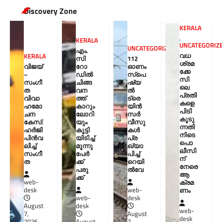
Discovery Zone
KERALA
,
KERALA
UNCATEGORIZ
UNCATEGORIZED
എം.
വധ
KERALA
സി
112
ശ്രമ
വിജയ്
റോ
ഓണം
ക്കേ
–
ഡിൽ
സ്പെ
സി
സംഗീ
ചിങ്ങ
ഷ്യ
ലെ
ത
വന
ൽ
പ്രതി
വിവാ
ത്ത്
ട്രെ
കളെ
ഹമോ
കാറും
യിൻ
പിടി
ചന
ലോറി
സർ
കൂടു
കേസ്:
യും
വീസു
ന്നതി
ഹർജി
കൂട്ടി
കൾ
നിടെ
പിൻവ
യിടിച്ച്
പ്ര
പൊ
ലിച്ച്
മൂന്നു
ഖ്യാ
ലീസി
സംഗീ
പേർ
പിച്ച്
ന്
ത
ക്ക്
റെയി
നേരെ
പരു
ൽവേ
ആ
ക്ക്
ക്രമ
web-
ണം
desk
web-
web-
desk
August
desk
web-
7,
August
desk
2026
August
7,