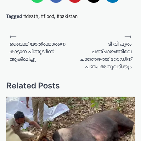
Tagged
#death
,
#flood
,
#pakistan
P
⟵
⟶
o
ബൈക്ക് യാത്രക്കാരനെ
ടി വി പുരം
കാട്ടാന പിന്തുടർന്ന്
പഞ്ചായത്തിലെ
s
ആക്രമിച്ചു
ചാത്തേഴത്ത് റോഡിന്
t
പണം അനുവദിക്കും
n
a
Related Posts
v
i
g
a
t