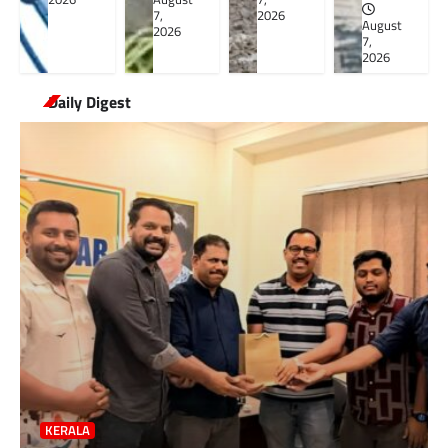
7,
2026
August
2026
7,
2026
Daily Digest
KERALA