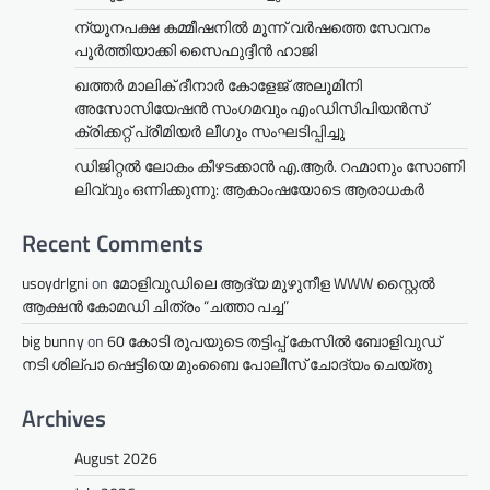
ന്യൂനപക്ഷ കമ്മീഷനിൽ മൂന്ന് വർഷത്തെ സേവനം
പൂർത്തിയാക്കി സൈഫുദ്ദീൻ ഹാജി
ഖത്തർ മാലിക് ദീനാർ കോളേജ് അലൂമിനി
അസോസിയേഷൻ സംഗമവും എംഡിസിപിയൻസ്
ക്രിക്കറ്റ് പ്രീമിയർ ലീഗും സംഘടിപ്പിച്ചു
ഡിജിറ്റൽ ലോകം കീഴടക്കാൻ എ.ആർ. റഹ്മാനും സോണി
ലിവ്വും ഒന്നിക്കുന്നു: ആകാംഷയോടെ ആരാധകർ
Recent Comments
usoydrlgni
on
മോളിവുഡിലെ ആദ്യ മുഴുനീള WWW സ്റ്റൈൽ
ആക്ഷൻ കോമഡി ചിത്രം “ചത്താ പച്ച”
big bunny
on
60 കോടി രൂപയുടെ തട്ടിപ്പ് കേസിൽ ബോളിവുഡ്
നടി ശില്പാ ഷെട്ടിയെ മുംബൈ പോലീസ് ചോദ്യം ചെയ്തു
Archives
August 2026