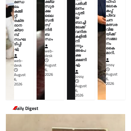
ഫിഫ
ക്ഷ്യ
മണ്ഡ
പരിശീ
ലോക
സുര
ലം
ലനം:
കപ്പ്
ക്ഷ
കമ്മി
പുതി
പ്രവ
ലൈ
റ്റി
യ
ചന
സൻ
രക്ത
ബാച്ചി
മത്സര
സ്
ദാന
ലേക്ക്
വിജ
നിർ
ക്യാ
വനിത
യിക്ക്
ബ
മ്പ്
കളിൽ
സമ്മാ
ന്ധം
സംഘ
നി
നം
ടിപ്പി
ന്നും
കൈ
ച്ചു
അപേ
web-
മാറി.
ക്ഷ
desk
ക്ഷണി
web-
ച്ചു.
Jossy
August
desk
6,
August
2026
August
Jossy
6,
6,
2026
2026
August
6,
2026
Daily Digest