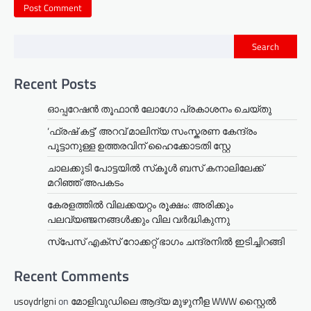
Search
Recent Posts
ഓപ്പറേഷൻ തൂഫാൻ ലോഗോ പ്രകാശനം ചെയ്തു
‘ഫ്രഷ് കട്ട്’ അറവ് മാലിന്യ സംസ്കരണ കേന്ദ്രം
പൂട്ടാനുള്ള ഉത്തരവിന് ഹൈക്കോടതി സ്റ്റേ
ചാലക്കുടി പോട്ടയിൽ സ്‌കൂൾ ബസ് കനാലിലേക്ക്
മറിഞ്ഞ് അപകടം
കേരളത്തില്‍ വിലക്കയറ്റം രൂക്ഷം: അരിക്കും
പലവ്യഞ്ജനങ്ങള്‍ക്കും വില വർദ്ധികുന്നു
സ്‌പേസ് എക്‌സ് റോക്കറ്റ് ഭാഗം ചന്ദ്രനില്‍ ഇടിച്ചിറങ്ങി
Recent Comments
usoydrlgni
on
മോളിവുഡിലെ ആദ്യ മുഴുനീള WWW സ്റ്റൈൽ