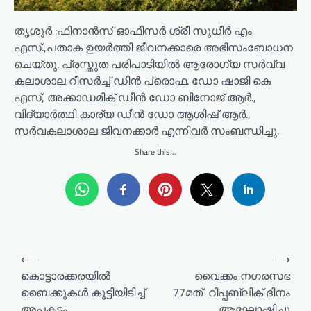
തൃശൂർ :ഫിനാൻസ് ഓഫീസർ ശ്രീ സുധീർ എം
എസ്.,പതാക ഉയർത്തി ജീവനക്കാരെ അഭിസംബോധന
ചെയ്തു. പ്രസ്തുത പരിപാടിയിൽ ആരോഗ്യ സർവ്വ
കലാശാല റീസർച്ച് ഡീൻ പ്രൊഫ. ഡോ ഷാജി കെ
എസ്, അക്കാഡമിക് ഡീൻ ഡോ ബിനോജ് ആർ.,
വിദ്യാർത്ഥി കാര്യ ഡീൻ ഡോ ആശിഷ് ആർ.,
സർവകലാശാല ജീവനക്കാർ എന്നിവർ സംബന്ധിച്ചു.
Share this...
P
⟵
⟶
o
കൊട്ടാരക്കരയില്‍
വൈക്കം നഗരസഭ
ബൈക്കുകള്‍ കൂട്ടിയിടിച്ച്
77മത് റിപ്പബ്ലിക് ദിനം
s
അപകടം
ആഘോഷിച്ചു