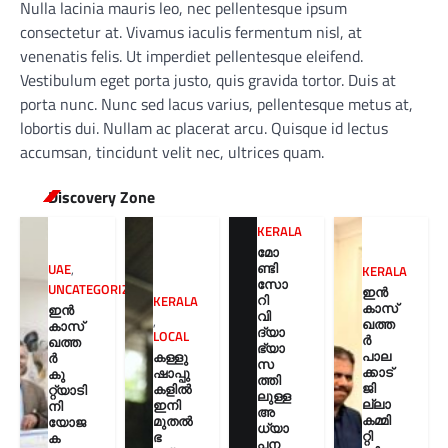
Nulla lacinia mauris leo, nec pellentesque ipsum
consectetur at. Vivamus iaculis fermentum nisl, at
venenatis felis. Ut imperdiet pellentesque eleifend.
Vestibulum eget porta justo, quis gravida tortor. Duis at
porta nunc. Nunc sed lacus varius, pellentesque metus at,
lobortis dui. Nullam ac placerat arcu. Quisque id lectus
accumsan, tincidunt velit nec, ultrices quam.
Discovery Zone
KERALA
മോ
ണ്ടി
UAE
,
KERALA
സോ
UNCATEGORIZED
ഇൻ
റി
KERALA
കാസ്
ഇൻ
വി
,
ഖത്ത
കാസ്
ദ്യാ
LOCAL
ർ
ഖത്ത
ഭ്യാ
പാല
കള്ളു
ർ
സ
ക്കാട്
ഷാപ്പു
കു
ത്തി
ജി
കളിൽ
റ്റ്യാടി
ലുള്ള
ല്ലാ
ഇനി
നി
അ
കമ്മി
മുതൽ
യോജ
ധ്യാ
റ്റി
ഭ
ക
പന