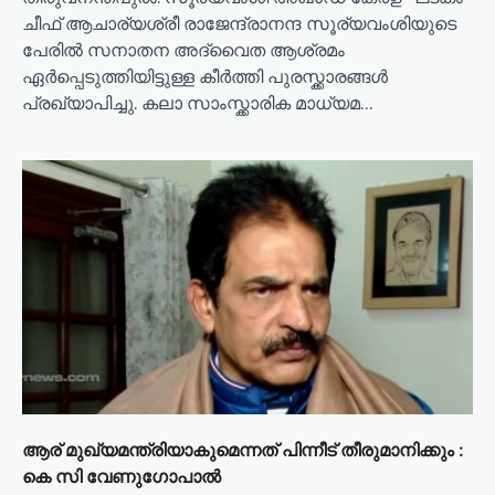
ചീഫ് ആചാര്യശ്രീ രാജേന്ദ്രാനന്ദ സൂര്യവംശിയുടെ
പേരിൽ സനാതന അദ്വൈത ആശ്രമം
ഏർപ്പെടുത്തിയിട്ടുള്ള കീർത്തി പുരസ്ക്കാരങ്ങൾ
പ്രഖ്യാപിച്ചു. കലാ സാംസ്ക്കാരിക മാധ്യമ…
ആര് മുഖ്യമന്ത്രിയാകുമെന്നത് പിന്നീട് തീരുമാനിക്കും :
കെ സി വേണുഗോപാല്‍