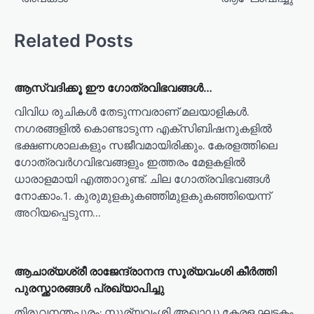
t
n
Related Posts
a
v
ആസ്വദിക്കൂ ഈ ഗോത്രവിഭവങ്ങൾ…
i
വിവിധ രുചികൾ തേടുന്നവരാണ് മലയാളികൾ.
g
നഗരങ്ങളിൽ കൊണ്ടാടുന്ന എക്സിബിഷനുകളിൽ
a
ഭക്ഷണശാലകളും സജീവമായിരിക്കും. കേരളത്തിലെ ​
t
ഗോത്രവർ​ഗവിഭവങ്ങളും ഇത്തരം മേളകളിൽ
i
ധാരാളമായി എത്താറുണ്ട്. ചില ഗോത്രവിഭവങ്ങൾ
നോക്കാം.1. കുരുമുളകുകഞ്ഞിമുളകുകഞ്ഞിയെന്ന്
o
അറിയപ്പെടുന്ന…
n
ആചാര്യശ്രീ രാജേന്ദ്രാനന്ദ സൂര്യവംശി കീർത്തി
പുരസ്ക്കാരങ്ങൾ പ്രഖ്യാപിച്ചു
തിരുവനന്തപുരം: സൂര്യവംശി അഖാഡ കേരള ഘടകം